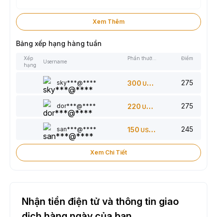
Xem Thêm
Bảng xếp hạng hàng tuần
Xếp
Phần thưởng
Điểm
Username
hạng
275
sky***@****
300
USDT
275
dor***@****
220
USDT
245
san***@****
150
USDT
Xem Chi Tiết
Nhận tiền điện tử và thông tin giao
dịch hàng ngày của bạn