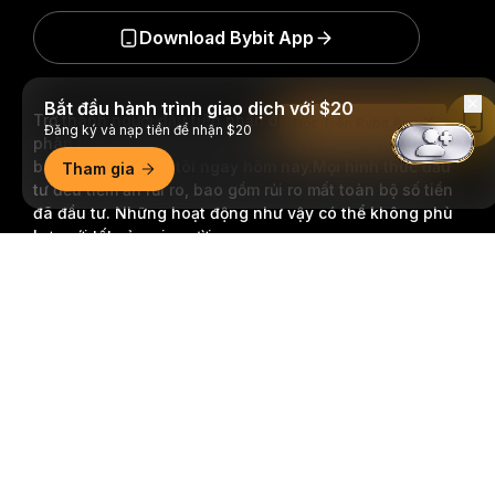
Download Bybit App
Bắt đầu hành trình giao dịch với $20
Trở thành người đầu tiên nhận được những hiểu biết và
Đọc Trên Bybit App
Đăng ký và nạp tiền để nhận $20
phân tích quan trọng về thế giới crypto: đăng ký nhận
bản tin của chúng tôi ngay hôm nay.
Mọi hình thức đầu
Tham gia
tư đều tiềm ẩn rủi ro, bao gồm rủi ro mất toàn bộ số tiền
đã đầu tư. Những hoạt động như vậy có thể không phù
hợp với tất cả mọi người.
Tóm tắt chi tiết
Đăng Ký
Theo dõi chúng tôi