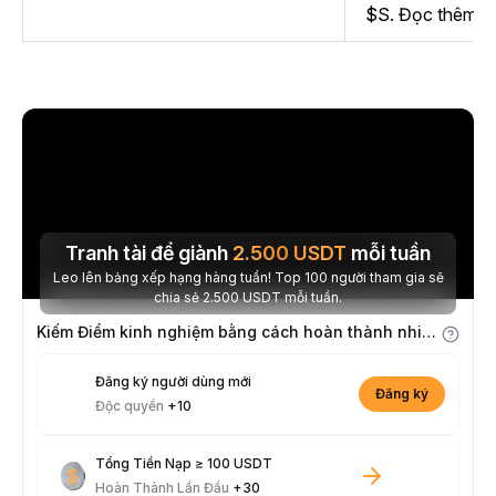
$S. Đọc thêm
t
Tranh tài để giành
2.500
USDT
mỗi tuần
Leo lên bảng xếp hạng hàng tuần! Top 100 người tham gia sẽ
chia sẻ 2.500 USDT mỗi tuần.
Kiếm Điểm kinh nghiệm bằng cách hoàn thành nhiệm vụ
Đăng ký người dùng mới
Đăng ký
Độc quyền
+10
Tổng Tiền Nạp ≥ 100 USDT
Hoàn Thành Lần Đầu
+30