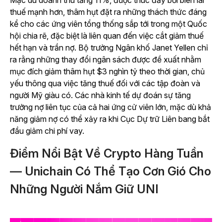
Mặc dù doanh thu tăng 11%, được thúc đẩy bởi biên lai
thuế mạnh hơn, thâm hụt đặt ra những thách thức đáng
kể cho các ứng viên tổng thống sắp tới trong một Quốc
hội chia rẽ, đặc biệt là liên quan đến việc cắt giảm thuế
hết hạn và trần nợ. Bộ trưởng Ngân khố Janet Yellen chỉ
ra rằng những thay đổi ngân sách được đề xuất nhằm
mục đích giảm thâm hụt $3 nghìn tỷ theo thời gian, chủ
yếu thông qua việc tăng thuế đối với các tập đoàn và
người Mỹ giàu có. Các nhà kinh tế dự đoán sự tăng
trưởng nợ liên tục của cả hai ứng cử viên lớn, mặc dù khả
năng giảm nợ có thể xảy ra khi Cục Dự trữ Liên bang bắt
đầu giảm chi phí vay.
Điểm Nổi Bật Về Crypto Hàng Tuần
— Unichain Có Thể Tạo Cơn Gió Cho
Những Người Nắm Giữ UNI