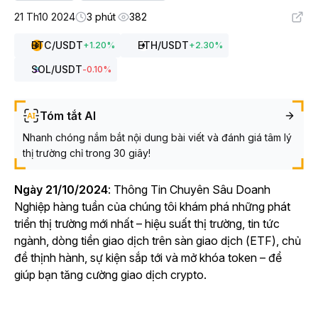
21 Th10 2024
3 phút
382
BTC
/USDT
ETH
/USDT
+
1.20
%
+
2.30
%
SOL
/USDT
-0.10
%
Tóm tắt AI
Nhanh chóng nắm bắt nội dung bài viết và đánh giá tâm lý
thị trường chỉ trong 30 giây!
Ngày 21/10/2024
: Thông
Tin Chuyên Sâu Doanh
Nghiệp
hàng tuần của chúng tôi khám phá những phát
triển thị trường mới nhất – hiệu suất thị trường, tin tức
ngành, dòng tiền giao dịch trên sàn giao dịch (ETF), chủ
đề thịnh hành, sự kiện sắp tới và mở khóa token – để
giúp bạn tăng cường giao dịch crypto.