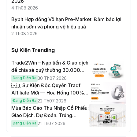
2026
4 Th08 2026
Bybit Hợp đồng Vô hạn Pre-Market: Đảm bảo lợi
nhuận sớm và phòng vệ hiệu quả
2 Th08 2026
Sự Kiện Trending
Trade2Win – Nạp tiền & Giao dịch
để chia sẻ quỹ thưởng 30.000
USDT
Đang Diễn Ra
30 Th07 2026
🇻🇳 Sự Kiện Độc Quyền Tradfi
Affiliate Mới — Hoa Hồng 100% &
Hoàn Phí Qua Đêm
Đang Diễn Ra
22 Th07 2026
Mùa Báo Cáo Thu Nhập Cổ Phiếu:
Giao Dịch. Dự Đoán. Trúng
Cybertruck!
Đang Diễn Ra
21 Th07 2026