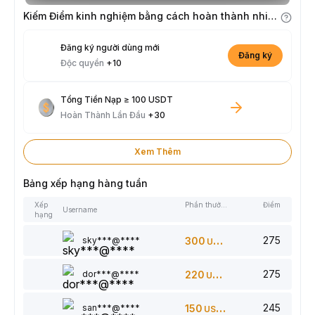
Kiếm Điểm kinh nghiệm bằng cách hoàn thành nhiệm vụ
Đăng ký người dùng mới
Đăng ký
Độc quyền
+10
Tổng Tiền Nạp ≥ 100 USDT
Hoàn Thành Lần Đầu
+30
Xem Thêm
Bảng xếp hạng hàng tuần
Xếp
Phần thưởng
Điểm
Username
hạng
275
sky***@****
300
USDT
275
dor***@****
220
USDT
245
san***@****
150
USDT