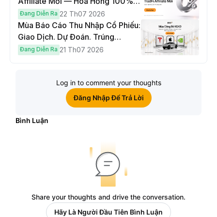
Affiliate Mới — Hoa Hồng 100% &
Hoàn Phí Qua Đêm
Đang Diễn Ra
22 Th07 2026
Mùa Báo Cáo Thu Nhập Cổ Phiếu:
Giao Dịch. Dự Đoán. Trúng
Cybertruck!
Đang Diễn Ra
21 Th07 2026
Log in to comment your thoughts
Đăng Nhập Để Trả Lời
Bình Luận
Share your thoughts and drive the conversation.
Hãy Là Người Đầu Tiên Bình Luận