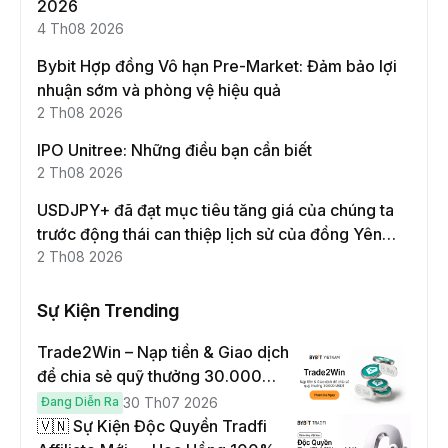
2026
4 Th08 2026
Bybit Hợp đồng Vô hạn Pre-Market: Đảm bảo lợi
nhuận sớm và phòng vệ hiệu quả
2 Th08 2026
IPO Unitree: Những điều bạn cần biết
2 Th08 2026
USDJPY+ đã đạt mục tiêu tăng giá của chúng ta
trước động thái can thiệp lịch sử của đồng Yên
Nhật!
2 Th08 2026
Sự Kiện Trending
Trade2Win – Nạp tiền & Giao dịch
để chia sẻ quỹ thưởng 30.000
USDT
Đang Diễn Ra
30 Th07 2026
🇻🇳 Sự Kiện Độc Quyền Tradfi