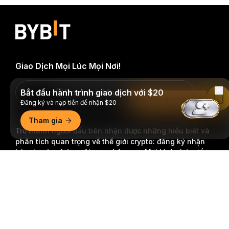
Giao Dịch Mọi Lúc Mọi Nơi!
Bắt đầu hành trình giao dịch với $20
Download Bybit App
Đọc Trên Bybit App
Đăng ký và nạp tiền để nhận $20
Tham gia
Trở thành người đầu tiên nhận được những hiểu biết và
phân tích quan trọng về thế giới crypto: đăng ký nhận
bản tin của chúng tôi ngay hôm nay.
Mọi hình thức đầu
tư đều tiềm ẩn rủi ro, bao gồm rủi ro mất toàn bộ số tiền
Tóm tắt chi tiết
đã đầu tư. Những hoạt động như vậy có thể không phù
hợp với tất cả mọi người.
Đăng Ký