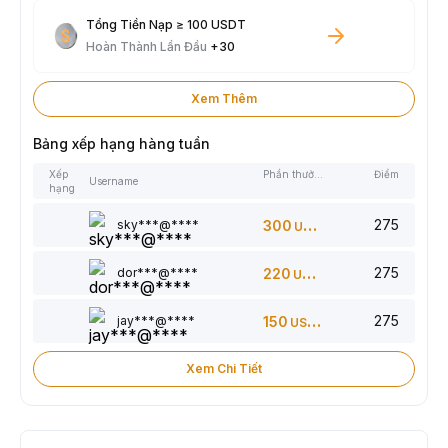
Tổng Tiền Nạp ≥ 100 USDT
Hoàn Thành Lần Đầu
+30
Xem Thêm
Bảng xếp hạng hàng tuần
Xếp
Phần thưởng
Điểm
Username
hạng
275
sky***@****
300
USDT
275
dor***@****
220
USDT
275
jay***@****
150
USDT
Xem Chi Tiết