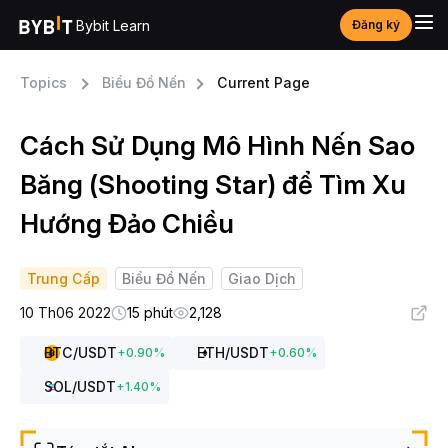
Bybit Learn
Đăng ký
Topics
Biểu Đồ Nến
Current Page
Cách Sử Dụng Mô Hình Nến Sao
Băng (Shooting Star) để Tìm Xu
Hướng Đảo Chiều
Trung Cấp
Biểu Đồ Nến
Giao Dịch
10 Th06 2022
15 phút
2,128
BTC
/USDT
ETH
/USDT
+
0.90
%
+
0.60
%
SOL
/USDT
+
1.40
%