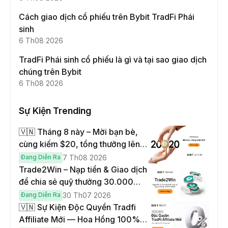
Cách giao dịch cổ phiếu trên Bybit TradFi Phái
sinh
6 Th08 2026
TradFi Phái sinh cổ phiếu là gì và tại sao giao dịch
chúng trên Bybit
6 Th08 2026
Sự Kiện Trending
🇻🇳 Tháng 8 này – Mời bạn bè,
cùng kiếm $20, tổng thưởng lên
đến $1,000
Đang Diễn Ra
7 Th08 2026
Trade2Win – Nạp tiền & Giao dịch
để chia sẻ quỹ thưởng 30.000
USDT
Đang Diễn Ra
30 Th07 2026
🇻🇳 Sự Kiện Độc Quyền Tradfi
Affiliate Mới — Hoa Hồng 100% &