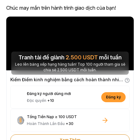
Chúc may mắn trên hành trình giao dịch của bạn!
Tranh tài để giành
2.500
USDT
mỗi tuần
Leo lên bảng xếp hạng hàng tuần! Top 100 người tham gia sẽ
chia sẻ 2.500 USDT mỗi tuần.
Kiếm Điểm kinh nghiệm bằng cách hoàn thành nhiệm vụ
Đăng ký người dùng mới
Đăng ký
Độc quyền
+10
Tổng Tiền Nạp ≥ 100 USDT
Hoàn Thành Lần Đầu
+30
Xem Thêm