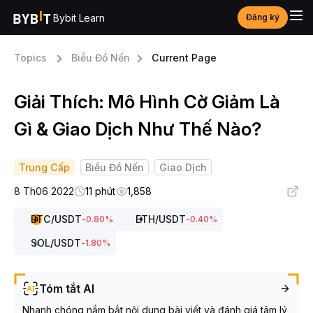
Bybit Learn
Đăng ký
Topics
Biểu Đồ Nến
Current Page
Giải Thích: Mô Hình Cờ Giảm Là
Gì & Giao Dịch Như Thế Nào?
Trung Cấp
Biểu Đồ Nến
Giao Dịch
8 Th06 2022
11 phút
1,858
BTC
/USDT
ETH
/USDT
-0.80
%
-0.40
%
SOL
/USDT
-1.80
%
Tóm tắt AI
Nhanh chóng nắm bắt nội dung bài viết và đánh giá tâm lý