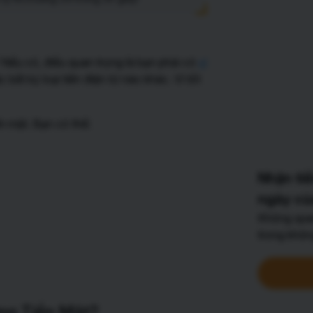
Nếu có, điều quan trọng là bạn phải có
ví
 bất kỳ loại tiền điện tử nào khác. Ví tốt
n mặt. Bạn có thể:
Nhận tiề
ngày củ
Không spam
trong không
ng Tiền Mặt?