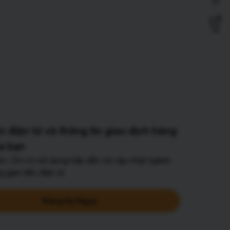
94
96
n điện tử và thông tin giao dịch hàng
a bạn
. Chỉ có nội dung hấp dẫn và cập nhật ngành
 gian tiền điện tử
Đăng Ký Ngay