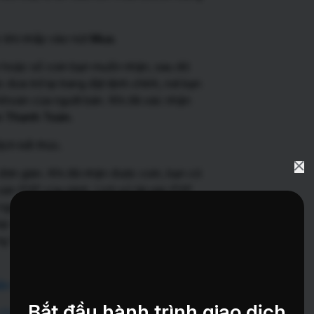
 khi nhấp vào nút
Mua
.
n hoặc số coin bạn muốn nhận, sau đó
đưa trở lại trang đặt lệnh chính, nơi bạn
 khoản của người bán. Khi đã xác nhận
n Thanh Toán
.
ịch kết thúc.
 đơn giản. Khi đã nhận được coin, bạn có
ài sản P2P của mình. Lịch sử tài sản P2P
 người bán trong thời gian thực. Ngoài ra,
úp đỡ bạn nếu có bất kỳ vấn đề gì phát
ng 10 phút, hãy nhấp vào
Gửi Khiếu Nại
iền Điện Tử Khác
Bắt đầu hành trình giao dịch
Của Bybit Ngay!