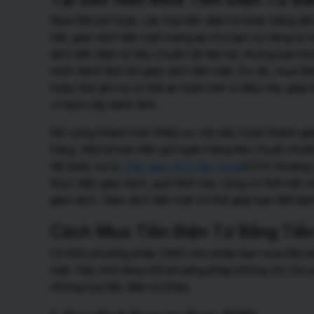
Mua Bitcoin hoặc các loại tiền điện tử khác bằng tiề
hết, giao dịch tiền mặt mang lại cho bạn sự riêng tư
dịch tiền điện tử tiêu chuẩn rất tiện lợi, nhưng bạn k
minh danh tính khi giao dịch tiền mặt. Do đó, mua Bit
hoặc thẻ ghi nợ có thể an toàn hơn vì điều này giú
vi trộm cắp danh tính.
Nó cũng nhanh hơn nhiều so với việc hoàn thành gi
hàng. Một khoản tiền gửi ngân hàng tiêu chuẩn thư
để được xử lý.
Sàn giao dịch tập trung
(CEX) thường 
thực hiện giao dịch, quá trình này cũng có thể mất v
giao dịch. Giao dịch tiền mặt có thể giúp bạn tiết kiệm
Cách Mua Tiền Điện Tử Bằng Tiề
Có bốn phương pháp chính cho phép bạn mua Bitcoin 
mặt. Hãy nhớ rằng mỗi phương pháp không chỉ cho 
những loại tiền điện tử khác.