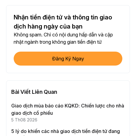
Nhận tiền điện tử và thông tin giao
dịch hàng ngày của bạn
Không spam. Chỉ có nội dung hấp dẫn và cập
nhật ngành trong không gian tiền điện tử
Đăng Ký Ngay
Bài Viết Liên Quan
Giao dịch mùa báo cáo KQKD: Chiến lược cho nhà
giao dịch cổ phiếu
5 Th08 2026
5 lý do khiến các nhà giao dịch tiền điện tử đang