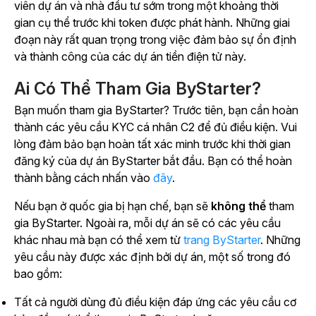
viên dự án và nhà đầu tư sớm trong một khoảng thời
gian cụ thể trước khi token được phát hành. Những giai
đoạn này rất quan trọng trong việc đảm bảo sự ổn định
và thành công của các dự án tiền điện tử này.
Ai Có Thể Tham Gia ByStarter?
Bạn muốn tham gia ByStarter? Trước tiên, bạn cần hoàn
thành các yêu cầu KYC cá nhân C2 để đủ điều kiện. Vui
lòng đảm bảo bạn hoàn tất xác minh trước khi thời gian
đăng ký của dự án ByStarter bắt đầu. Bạn có thể hoàn
thành bằng cách nhấn vào
đây
.
Nếu bạn ở quốc gia bị hạn chế, bạn sẽ
không
thể
tham
gia ByStarter. Ngoài ra, mỗi dự án sẽ có các yêu cầu
khác nhau mà bạn có thể xem từ
trang ByStarter
. Những
yêu cầu này được xác định bởi dự án, một số trong đó
bao gồm:
Tất cả người dùng đủ điều kiện đáp ứng các yêu cầu cơ