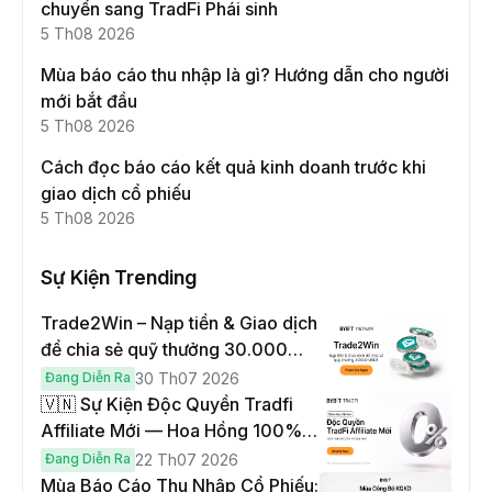
chuyển sang TradFi Phái sinh
5 Th08 2026
Mùa báo cáo thu nhập là gì? Hướng dẫn cho người
mới bắt đầu
5 Th08 2026
Cách đọc báo cáo kết quả kinh doanh trước khi
giao dịch cổ phiếu
5 Th08 2026
Sự Kiện Trending
Trade2Win – Nạp tiền & Giao dịch
để chia sẻ quỹ thưởng 30.000
USDT
Đang Diễn Ra
30 Th07 2026
🇻🇳 Sự Kiện Độc Quyền Tradfi
Affiliate Mới — Hoa Hồng 100% &
Hoàn Phí Qua Đêm
Đang Diễn Ra
22 Th07 2026
Mùa Báo Cáo Thu Nhập Cổ Phiếu: