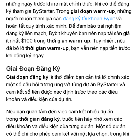
những ngày trước khi ra mắt chính thức, khi có thể đăng
ký tham gia ByStarter. Trong
giai đoạn warm-up
, những
người muốn tham gia cần
đăng ký tài khoản Bybit
và
hoàn tất quy trình xác minh. Để đảm bảo trải nghiệm
đăng ký liền mạch, Bybit khuyên bạn nên nạp tài sản giá
ít nhất $100 trong
thời gian warm-up
. Tuy nhiên, nếu
đã bỏ lỡ
thời gian warm-up
, bạn vẫn nên nạp tiền trước
khi đăng ký ngay.
Giai Đoạn Đăng Ký
Giai đoạn đăng ký
là thời điểm bạn cần trả lời chính xác
một số câu hỏi tương ứng với từng dự án ByStarter và
cam kết số tiền được xác định trước theo các điều
khoản và điều kiện của dự án.
Nếu bạn quan tâm đến việc cam kết nhiều dự án
trong
thời gian đăng ký,
trước tiên hãy nhớ xem các
điều khoản và điều kiện của từng dự án. Một số dự án
có thể chỉ cho phép cam kết với một lựa chọn, trong khi