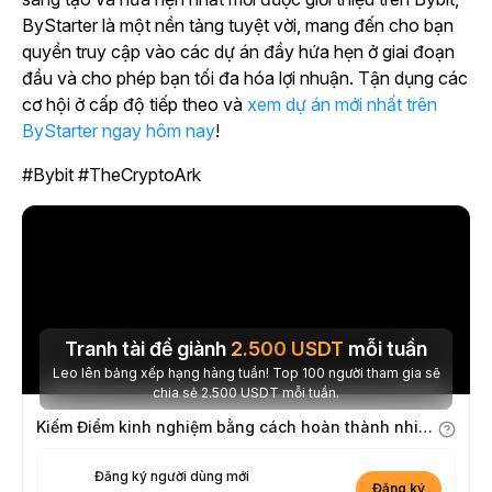
ByStarter là một nền tảng tuyệt vời, mang đến cho bạn
quyền truy cập vào các dự án đầy hứa hẹn ở giai đoạn
đầu và cho phép bạn tối đa hóa lợi nhuận. Tận dụng các
cơ hội ở cấp độ tiếp theo và
xem dự án mới nhất trên
ByStarter ngay hôm nay
!
#Bybit #TheCryptoArk
Tranh tài để giành
2.500
USDT
mỗi tuần
Leo lên bảng xếp hạng hàng tuần! Top 100 người tham gia sẽ
chia sẻ 2.500 USDT mỗi tuần.
Kiếm Điểm kinh nghiệm bằng cách hoàn thành nhiệm vụ
Đăng ký người dùng mới
Đăng ký