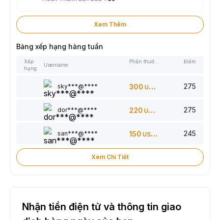
Xem Thêm
Bảng xếp hạng hàng tuần
Xếp
Phần thưởng
Điểm
Username
hạng
275
sky***@****
300
USDT
275
dor***@****
220
USDT
245
san***@****
150
USDT
Xem Chi Tiết
Nhận tiền điện tử và thông tin giao