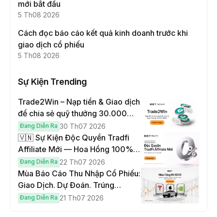
mới bắt đầu
5 Th08 2026
Cách đọc báo cáo kết quả kinh doanh trước khi
giao dịch cổ phiếu
5 Th08 2026
Sự Kiện Trending
Trade2Win – Nạp tiền & Giao dịch
để chia sẻ quỹ thưởng 30.000
USDT
Đang Diễn Ra
30 Th07 2026
🇻🇳 Sự Kiện Độc Quyền Tradfi
Affiliate Mới — Hoa Hồng 100% &
Hoàn Phí Qua Đêm
Đang Diễn Ra
22 Th07 2026
Mùa Báo Cáo Thu Nhập Cổ Phiếu:
Giao Dịch. Dự Đoán. Trúng
Cybertruck!
Đang Diễn Ra
21 Th07 2026