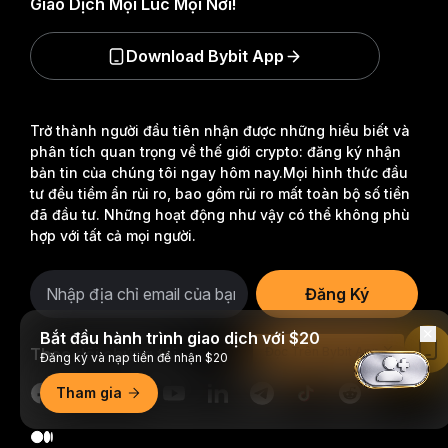
Giao Dịch Mọi Lúc Mọi Nơi!
Download Bybit App
Trở thành người đầu tiên nhận được những hiểu biết và
phân tích quan trọng về thế giới crypto: đăng ký nhận
bản tin của chúng tôi ngay hôm nay.
Mọi hình thức đầu
tư đều tiềm ẩn rủi ro, bao gồm rủi ro mất toàn bộ số tiền
đã đầu tư. Những hoạt động như vậy có thể không phù
hợp với tất cả mọi người.
Đăng Ký
Bắt đầu hành trình giao dịch với $20
Theo dõi chúng tôi
Đọc Trên Bybit App
Đăng ký và nạp tiền để nhận $20
Tham gia