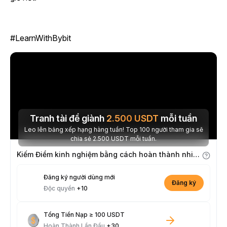
#LearnWithBybit
Tranh tài để giành
2.500
USDT
mỗi tuần
Leo lên bảng xếp hạng hàng tuần! Top 100 người tham gia sẽ
chia sẻ 2.500 USDT mỗi tuần.
Kiếm Điểm kinh nghiệm bằng cách hoàn thành nhiệm vụ
Đăng ký người dùng mới
Đăng ký
Độc quyền
+10
Tổng Tiền Nạp ≥ 100 USDT
Hoàn Thành Lần Đầu
+30