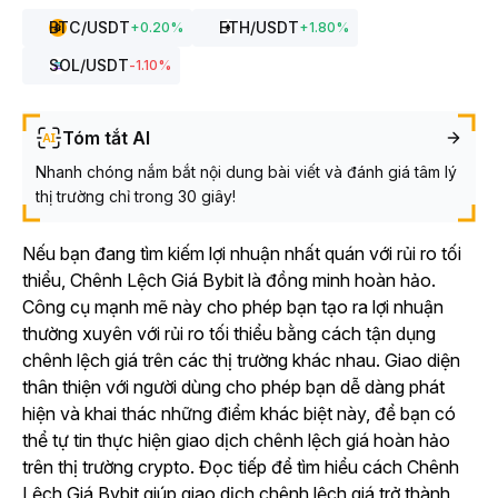
BTC
/USDT
ETH
/USDT
+
0.20
%
+
1.80
%
SOL
/USDT
-1.10
%
Tóm tắt AI
Nhanh chóng nắm bắt nội dung bài viết và đánh giá tâm lý
thị trường chỉ trong 30 giây!
Nếu bạn đang tìm kiếm lợi nhuận nhất quán với rủi ro tối
thiểu, Chênh Lệch Giá Bybit là đồng minh hoàn hảo.
Công cụ mạnh mẽ này cho phép bạn tạo ra lợi nhuận
thường xuyên với rủi ro tối thiểu bằng cách tận dụng
chênh lệch giá trên các thị trường khác nhau. Giao diện
thân thiện với người dùng cho phép bạn dễ dàng phát
hiện và khai thác những điểm khác biệt này, để bạn có
thể tự tin thực hiện giao dịch chênh lệch giá hoàn hảo
trên thị trường crypto. Đọc tiếp để tìm hiểu cách Chênh
Lệch Giá Bybit giúp giao dịch chênh lệch giá trở thành