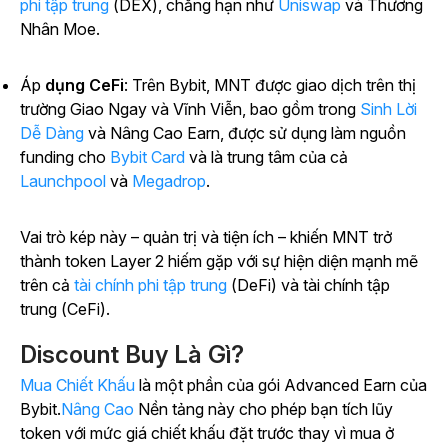
phi tập trung
(DEX), chẳng hạn như
Uniswap
và Thương
Nhân Moe.
Áp
dụng CeFi
: Trên Bybit, MNT được giao dịch trên thị
trường Giao Ngay và Vĩnh Viễn, bao gồm trong
Sinh Lời
Dễ Dàng
và Nâng Cao Earn, được sử dụng làm nguồn
funding cho
Bybit Card
và là trung tâm của cả
Launchpool
và
Megadrop
.
Vai trò kép này – quản trị và tiện ích – khiến MNT trở
thành token Layer 2 hiếm gặp với sự hiện diện mạnh mẽ
trên cả
tài chính phi tập trung
(DeFi) và tài chính tập
trung (CeFi).
Discount Buy Là Gì?
Mua Chiết Khấu
là một phần của gói Advanced Earn của
Bybit.
Nâng Cao
Nền tảng này cho phép bạn tích lũy
token với mức giá chiết khấu đặt trước thay vì mua ở