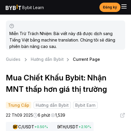
Bybit Learn
Đăng ký
Miễn Trừ Trách Nhiệm: Bài viết này đã được dịch sang
Tiếng Việt bằng machine translation. Chúng tôi sẽ đăng
phiên bản nâng cao sau.
Guides
Hướng dẫn Bybit
Current Page
Mua Chiết Khấu Bybit: Nhận
MNT thấp hơn giá thị trường
Trung Cấp
Hướng dẫn Bybit
Bybit Earn
22 Th09 2025
6 phút
1,539
BTC
/USDT
ETH
/USDT
+
0.50
%
+
2.10
%