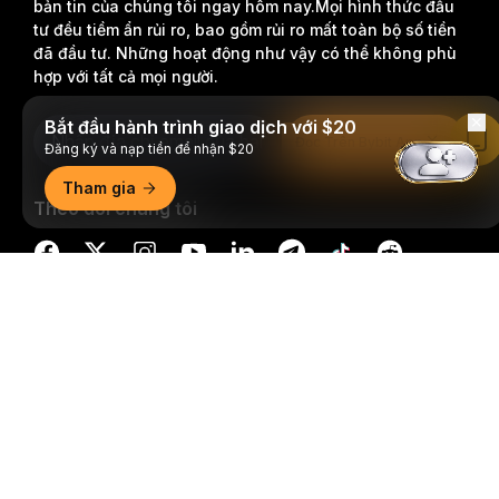
bản tin của chúng tôi ngay hôm nay.
Mọi hình thức đầu
tư đều tiềm ẩn rủi ro, bao gồm rủi ro mất toàn bộ số tiền
đã đầu tư. Những hoạt động như vậy có thể không phù
hợp với tất cả mọi người.
Bắt đầu hành trình giao dịch với $20
Đăng Ký
Đọc Trên Bybit App
Đăng ký và nạp tiền để nhận $20
Tham gia
Theo dõi chúng tôi
Tóm tắt chi tiết
© 2018-2026 Bybit.com. Đã đăng ký bản quyền.