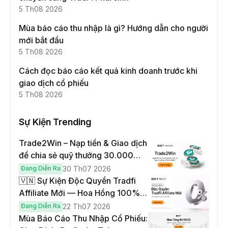
5 Th08 2026
Mùa báo cáo thu nhập là gì? Hướng dẫn cho người
mới bắt đầu
5 Th08 2026
Cách đọc báo cáo kết quả kinh doanh trước khi
giao dịch cổ phiếu
5 Th08 2026
Sự Kiện Trending
Trade2Win – Nạp tiền & Giao dịch
để chia sẻ quỹ thưởng 30.000
USDT
Đang Diễn Ra
30 Th07 2026
🇻🇳 Sự Kiện Độc Quyền Tradfi
Affiliate Mới — Hoa Hồng 100% &
Hoàn Phí Qua Đêm
Đang Diễn Ra
22 Th07 2026
Mùa Báo Cáo Thu Nhập Cổ Phiếu: