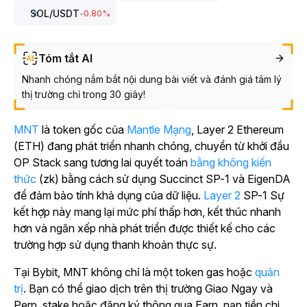
SOL
/USDT
-0.80
%
Tóm tắt AI
Nhanh chóng nắm bắt nội dung bài viết và đánh giá tâm lý
thị trường chỉ trong 30 giây!
MNT
là token gốc của
Mantle Mạng
, Layer 2 Ethereum
(ETH) đang phát triển nhanh chóng, chuyển từ khởi đầu
OP Stack sang tương lai quyết toán
bằng không kiến
thức
(zk) bằng cách sử dụng Succinct SP-1 và EigenDA
để đảm bảo tính khả dụng của dữ liệu.
Layer 2
SP-1 Sự
kết hợp này mang lại mức phí thấp hơn, kết thúc nhanh
hơn và ngăn xếp nhà phát triển được thiết kế cho các
trường hợp sử dụng thanh khoản thực sự.
Tại Bybit, MNT không chỉ là một token gas hoặc
quản
trị
. Bạn có thể giao dịch trên thị trường Giao Ngay và
Perp, stake hoặc đăng ký thông qua Earn, nạp tiền chi