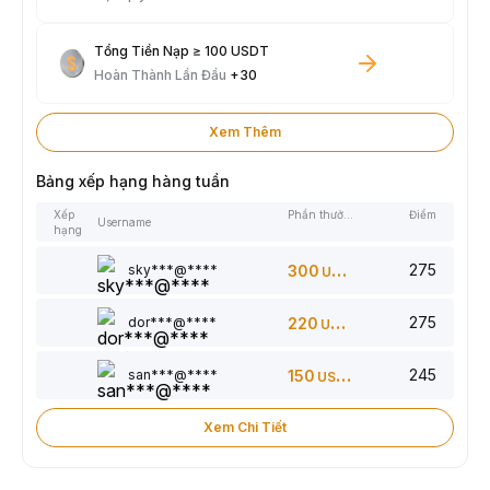
Tổng Tiền Nạp ≥ 100 USDT
Hoàn Thành Lần Đầu
+30
Xem Thêm
Bảng xếp hạng hàng tuần
Xếp
Phần thưởng
Điểm
Username
hạng
275
sky***@****
300
USDT
275
dor***@****
220
USDT
245
san***@****
150
USDT
Xem Chi Tiết