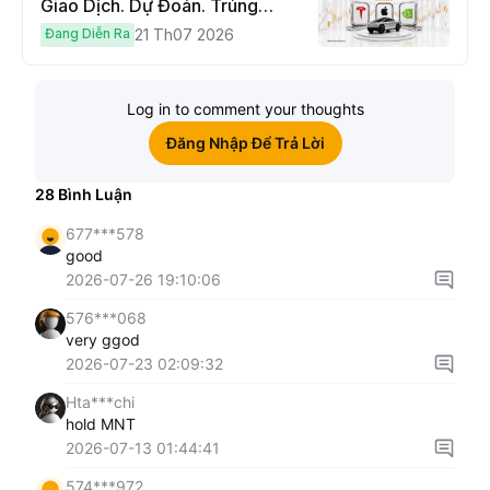
Giao Dịch. Dự Đoán. Trúng
Cybertruck!
Đang Diễn Ra
21 Th07 2026
Log in to comment your thoughts
Đăng Nhập Để Trả Lời
28
Bình Luận
677***578
good
2026-07-26 19:10:06
576***068
very ggod
2026-07-23 02:09:32
Hta***chi
hold MNT
2026-07-13 01:44:41
574***972