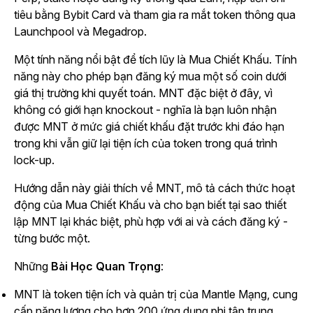
tiêu bằng Bybit Card và tham gia ra mắt token thông qua
Launchpool và Megadrop.
Một tính năng nổi bật để tích lũy là Mua Chiết Khấu. Tính
năng này cho phép bạn đăng ký mua một số coin dưới
giá thị trường khi quyết toán. MNT đặc biệt ở đây, vì
không có giới hạn knockout - nghĩa là bạn luôn nhận
được MNT ở mức giá chiết khấu đặt trước khi đáo hạn
trong khi vẫn giữ lại tiện ích của token trong quá trình
lock-up.
Hướng dẫn này giải thích về MNT, mô tả cách thức hoạt
động của Mua Chiết Khấu và cho bạn biết tại sao thiết
lập MNT lại khác biệt, phù hợp với ai và cách đăng ký -
từng bước một.
Những
Bài Học Quan Trọng
:
MNT là token tiện ích và quản trị của Mantle Mạng, cung
cấp năng lượng cho hơn 200 ứng dụng phi tập trung