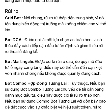
bằng danh mục đầu tư của bạn.
Rủi ro
Grid Bot
: Nói chung, rủi ro từ thấp đến trung bình, vì nó
tận dụng biến động thị trường mà không chiếm các vị thế
lớn.
Bot DCA
: Được coi là một lựa chọn an toàn hơn, vì nó
thúc đẩy cách tiếp cận đầu tư ổn định và giảm thiểu rủi
ro thua lỗ đáng kể.
Bot Martingale
: Được coi là rủi ro cao, do quy mô đầu
tư lỗ ngày càng tăng, điều này có thể dẫn đến cạn kiệt
vốn nhanh chóng nếu không được quản lý đúng cách.
Bot Combo Hợp Đồng Tương Lai
: Tùy thuộc. Nếu bạn
sử dụng Bot Combo Tương Lai chủ yếu để tái cân bằng
danh mục đầu tư, điều này được coi là rủi ro thấp hơn.
Nếu bạn sử dụng Combo Bot Tương Lai với đòn bẩy cao
để đặt cược vào sự khác biệt về hiệu suất token, rủi ro