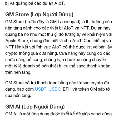
bị và quảng bá các dự án AIoT.
GM Store (Lớp Người Dùng)
GM Store (trước đây là GM Launchpad) là thị trường của
nền tảng dành cho các thiết bị AIoT và NFT. Dự án này
quảng bá nó như một thứ gì đó tương tự về khái niệm với
Apple Store, nhưng đặc biệt là cho AIoT. Các thiết bị và
NFT liên kết với lĩnh vực AIoT có thể được list và bán lấy
crypto thông qua cửa hàng. Cửa hàng này cũng có các
chức năng bổ sung, chẳng hạn như khả năng chuyển
một tỷ lệ doanh số bán thiết bị cụ thể sang thanh khoản
trên nền tảng.
GM Store hỗ trợ thanh toán bằng các tài sản crypto đa
dạng, bao gồm
USDT
,
USDC
, ETH và token GM sắp tới
của nền tảng.
GM AI (Lớp Người Dùng)
GM AI là một ứng dụng được thiết kế để giúp người dùng