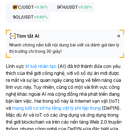
BTC
/USDT
ETH
/USDT
+
0.30
%
+
0.20
%
SOL
/USDT
+
0.60
%
Tóm tắt AI
Nhanh chóng nắm bắt nội dung bài viết và đánh giá tâm lý
thị trường chỉ trong 30 giây!
Lĩnh
vực
trí tuệ nhân tạo
(AI) đã trở thành đứa con yêu
thích của thế giới công nghệ, với vô số dự án mới được
ra mắt và sự lạc quan ngày càng tăng về tiềm năng của
lĩnh vực này. Tuy nhiên, cũng có một vài lĩnh vực công
nghệ khác ngoài AI mà cộng đồng nhà phát triển đang
bận làm việc. Hai trong số này là Internet vạn vật (IoT)
và
mạng lưới cơ sở hạ tầng vật lý phi tập trung
(DePIN).
Mặc dù AI và IoT có các ứng dụng và ứng dụng trong
thế giới blockchain và trên các nền tảng Web 2.0 truyền
thống, nhưng công nghệ của DePIN vừa đặc biệt vừa