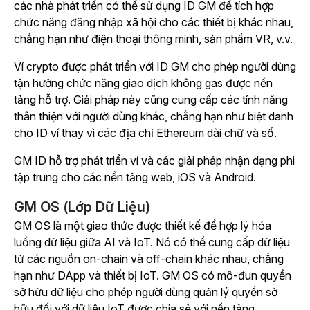
các nhà phát triển có thể sử dụng ID GM để tích hợp
chức năng đăng nhập xã hội cho các thiết bị khác nhau,
chẳng hạn như điện thoại thông minh, sản phẩm VR, v.v.
Ví crypto được phát triển với ID GM cho phép người dùng
tận hưởng chức năng giao dịch không gas được nền
tảng hỗ trợ. Giải pháp này cũng cung cấp các tính năng
thân thiện với người dùng khác, chẳng hạn như biệt danh
cho ID ví thay vì các địa chỉ Ethereum dài chữ và số.
GM ID hỗ trợ phát triển ví và các giải pháp nhận dạng phi
tập trung cho các nền tảng web, iOS và Android.
GM OS (Lớp Dữ Liệu)
GM OS là một giao thức được thiết kế để hợp lý hóa
luồng dữ liệu giữa AI và IoT. Nó có thể cung cấp dữ liệu
từ các nguồn on-chain và off-chain khác nhau, chẳng
hạn như DApp và thiết bị IoT.
GM OS có mô-đun quyền
sở hữu dữ liệu cho phép người dùng quản lý quyền sở
hữu đối với dữ liệu IoT được chia sẻ với nền tảng.