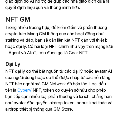
giao dịch do AI hỗ trợ để giúp các nhà giao dịch đưa ra
quyết định hiệu quả và thông minh hơn.
NFT GM
Trong nhiều trường hợp, để kiếm điểm và phần thưởng
crypto trên Mạng GM thông qua các hoạt động như
staking và đào, bạn sẽ cần liên kết NFT gắn với thiết bị
hoặc đại lý. Có hai loại NFT chính như vậy trên mạng lưới
– Agent và AIoT, còn được gọi là Gear NFT.
Đại Lý
NFT đại lý có thể bắt nguồn từ các đại lý hoặc avatar AI
của người dùng hoặc có thể được nhập từ các nền tảng
NFT bên ngoài mà GM Network đã hợp tác. Loại đầu
tiên là
CyberV
NFT, token có quyền sở hữu cho phép
bạn tiếp cận nhiều loại phần thưởng và lợi ích, chẳng hạn
như avatar độc quyền, airdrop token, bonus khai thác và
airdrop thiết bị thông qua GM Store.