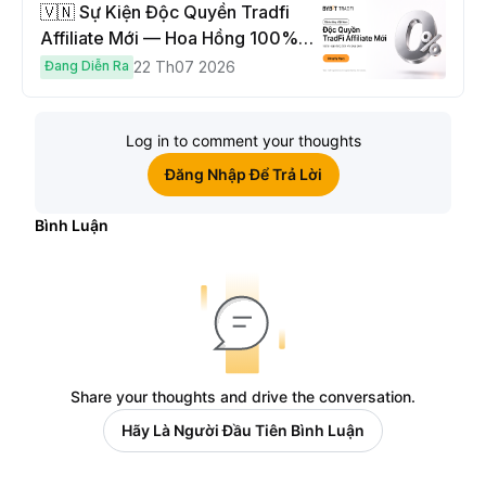
🇻🇳 Sự Kiện Độc Quyền Tradfi
Affiliate Mới — Hoa Hồng 100% &
Hoàn Phí Qua Đêm
Đang Diễn Ra
22 Th07 2026
Log in to comment your thoughts
Đăng Nhập Để Trả Lời
Bình Luận
Share your thoughts and drive the conversation.
Hãy Là Người Đầu Tiên Bình Luận