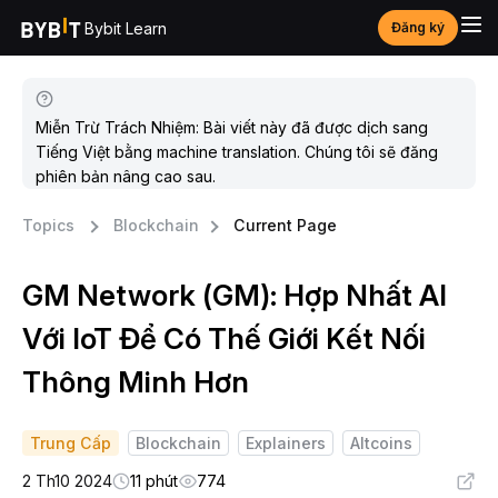
Bybit Learn
Đăng ký
Miễn Trừ Trách Nhiệm: Bài viết này đã được dịch sang
Tiếng Việt bằng machine translation. Chúng tôi sẽ đăng
phiên bản nâng cao sau.
Topics
Blockchain
Current Page
GM Network (GM): Hợp Nhất AI
Với IoT Để Có Thế Giới Kết Nối
Thông Minh Hơn
Trung Cấp
Blockchain
Explainers
Altcoins
2 Th10 2024
11 phút
774