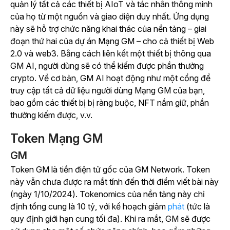
quản lý tất cả các thiết bị AIoT và tác nhân thông minh
của họ từ một nguồn và giao diện duy nhất. Ứng dụng
này sẽ hỗ trợ chức năng khai thác của nền tảng – giai
đoạn thứ hai của dự án Mạng GM – cho cả thiết bị Web
2.0 và web3. Bằng cách liên kết một thiết bị thông qua
GM AI, người dùng sẽ có thể kiếm được phần thưởng
crypto. Về cơ bản, GM AI hoạt động như một cổng để
truy cập tất cả dữ liệu người dùng Mạng GM của bạn,
bao gồm các thiết bị bị ràng buộc, NFT nắm giữ, phần
thưởng kiếm được, v.v.
Token Mạng GM
GM
Token GM là tiền điện tử gốc của GM Network. Token
này vẫn chưa được ra mắt tính đến thời điểm viết bài này
(ngày 1/10/2024). Tokenomics của nền tảng này chỉ
định tổng cung là 10 tỷ, với kế hoạch giảm
phát
(tức là
quy định giới hạn cung tối đa). Khi ra mắt, GM sẽ được