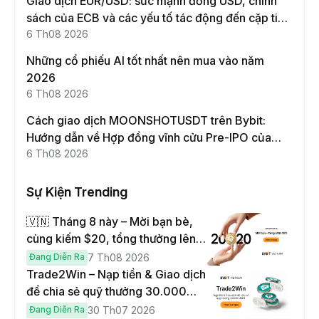
Giao dịch EUR/USD: sức mạnh đồng USD, chính
sách của ECB và các yếu tố tác động đến cặp tiền
này
6 Th08 2026
Những cổ phiếu AI tốt nhất nên mua vào năm
2026
6 Th08 2026
Cách giao dịch MOONSHOTUSDT trên Bybit:
Hướng dẫn về Hợp đồng vĩnh cửu Pre-IPO của
Moonshot AI
6 Th08 2026
Sự Kiện Trending
🇻🇳 Tháng 8 này – Mời bạn bè,
cùng kiếm $20, tổng thưởng lên
đến $1,000
Đang Diễn Ra
7 Th08 2026
Trade2Win – Nạp tiền & Giao dịch
để chia sẻ quỹ thưởng 30.000
USDT
Đang Diễn Ra
30 Th07 2026