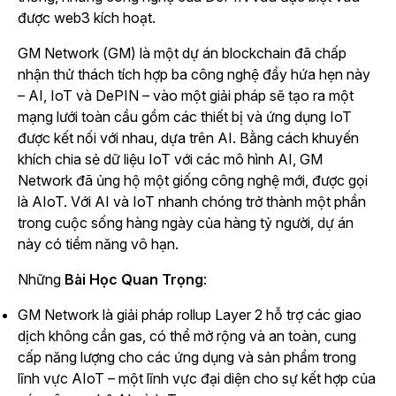
được web3 kích hoạt.
GM Network (GM) là một dự án blockchain đã chấp
nhận thử thách tích hợp ba công nghệ đầy hứa hẹn này
– AI, IoT và DePIN – vào một giải pháp sẽ tạo ra một
mạng lưới toàn cầu gồm các thiết bị và ứng dụng IoT
được kết nối với nhau, dựa trên AI. Bằng cách khuyến
khích chia sẻ dữ liệu IoT với các mô hình AI, GM
Network đã ủng hộ một giống công nghệ mới, được gọi
là AIoT. Với AI và IoT nhanh chóng trở thành một phần
trong cuộc sống hàng ngày của hàng tỷ người, dự án
này có tiềm năng vô hạn.
Những
Bài Học Quan Trọng
:
GM Network là giải pháp rollup Layer 2 hỗ trợ các giao
dịch không cần gas, có thể mở rộng và an toàn, cung
cấp năng lượng cho các ứng dụng và sản phẩm trong
lĩnh vực AIoT
–
một lĩnh vực đại diện cho sự kết hợp của