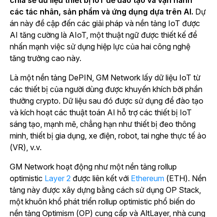
chia sẻ dữ liệu thiết bị IoT để đào tạo và vận hành
các tác nhân, sản phẩm và ứng dụng dựa trên AI.
Dự
án này đề cập đến các giải pháp và nền tảng IoT được
AI tăng cường là AIoT, một thuật ngữ được thiết kế để
nhấn mạnh việc sử dụng hiệp lực của hai công nghệ
tăng trưởng cao này.
Là một nền tảng DePIN, GM Network lấy dữ liệu IoT từ
các thiết bị của người dùng được khuyến khích bởi phần
thưởng crypto. Dữ liệu sau đó được sử dụng để đào tạo
và kích hoạt các thuật toán AI hỗ trợ các thiết bị IoT
sáng tạo, mạnh mẽ, chẳng hạn như thiết bị đeo thông
minh, thiết bị gia dụng, xe điện, robot, tai nghe thực tế ảo
(VR), v.v.
GM Network hoạt động như một
nền tảng rollup
optimistic
Layer 2
được liên kết với
Ethereum
(ETH). Nền
tảng này được xây dựng bằng cách sử dụng OP Stack,
một khuôn khổ phát triển rollup optimistic phổ biến do
nền tảng Optimism (OP) cung cấp và AltLayer, nhà cung