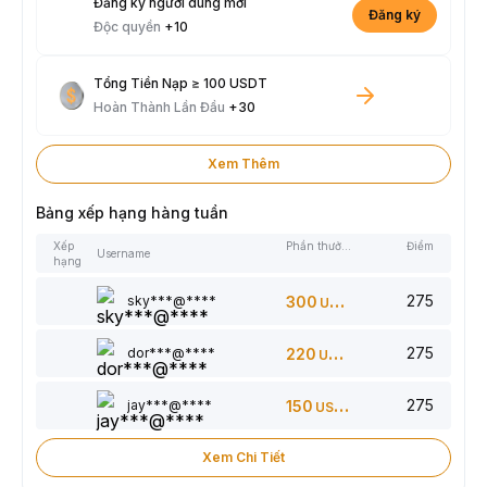
Đăng ký người dùng mới
Đăng ký
Độc quyền
+10
Tổng Tiền Nạp ≥ 100 USDT
Hoàn Thành Lần Đầu
+30
Xem Thêm
Bảng xếp hạng hàng tuần
Xếp
Phần thưởng
Điểm
Username
hạng
275
sky***@****
300
USDT
275
dor***@****
220
USDT
275
jay***@****
150
USDT
Xem Chi Tiết