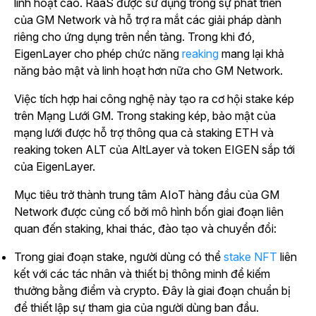
linh hoạt cao. RaaS được sử dụng trong sự phát triển
của GM Network và hỗ trợ ra mắt các giải pháp dành
riêng cho ứng dụng trên nền tảng. Trong khi đó,
EigenLayer cho phép chức
năng
reaking
mang lại khả
năng bảo mật và linh hoạt hơn nữa cho GM Network.
Việc tích hợp hai công nghệ này tạo ra cơ hội stake kép
trên Mạng Lưới GM.
Trong staking kép, bảo mật của
mạng lưới được hỗ trợ thông qua cả staking ETH và
reaking token ALT của AltLayer và token EIGEN sắp tới
của EigenLayer.
Mục tiêu trở thành trung tâm AIoT hàng đầu của GM
Network được củng cố bởi mô hình bốn giai đoạn liên
quan đến staking, khai thác, đào tạo và chuyển đổi:
Trong giai đoạn stake, người dùng có thể
stake NFT
liên
kết với các tác nhân và thiết bị thông minh để kiếm
thưởng bằng điểm và crypto. Đây là giai đoạn chuẩn bị
để thiết lập sự tham gia của người dùng ban đầu.