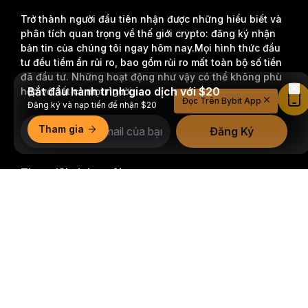
Trở thành người đầu tiên nhận được những hiểu biết và
phân tích quan trọng về thế giới crypto: đăng ký nhận
bản tin của chúng tôi ngay hôm nay.
Mọi hình thức đầu
tư đều tiềm ẩn rủi ro, bao gồm rủi ro mất toàn bộ số tiền
đã đầu tư. Những hoạt động như vậy có thể không phù
Bắt đầu hành trình giao dịch với $20
hợp với tất cả mọi người.
Đọc Trên Bybit App
Đăng ký và nạp tiền để nhận $20
Tham gia
Đăng Ký
Theo dõi chúng tôi
Tóm tắt chi tiết
© 2018-2026 Bybit.com. Đã đăng ký bản quyền.