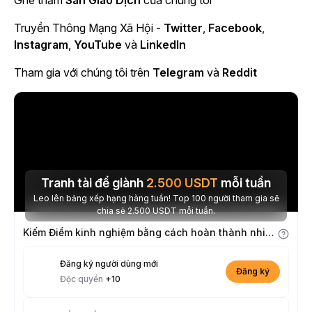
Ghé thăm
Sàn Giao Dịch
của chúng tôi
Truyền Thông Mạng Xã Hội -
Twitter
,
Facebook
,
Instagram
,
YouTube
và
LinkedIn
Tham gia với chúng tôi trên
Telegram
và
Reddit
Tranh tài để giành
2.500
USDT
mỗi tuần
Leo lên bảng xếp hạng hàng tuần! Top 100 người tham gia sẽ
chia sẻ 2.500 USDT mỗi tuần.
Kiếm Điểm kinh nghiệm bằng cách hoàn thành nhiệm vụ
Đăng ký người dùng mới
Đăng ký
Độc quyền
+10