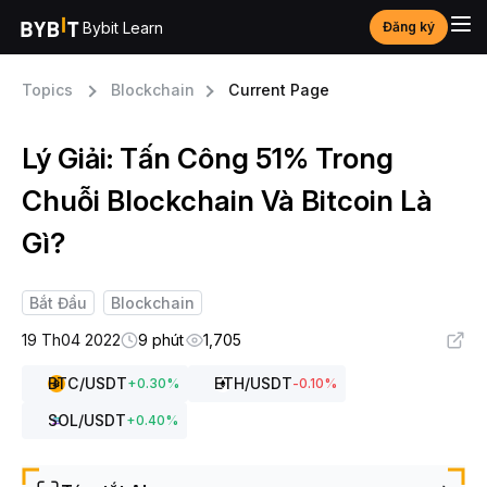
Bybit Learn
Đăng ký
Topics
Blockchain
Current Page
Lý Giải: Tấn Công 51% Trong
Chuỗi Blockchain Và Bitcoin Là
Gì?
Bắt Đầu
Blockchain
19 Th04 2022
9 phút
1,705
BTC
/USDT
ETH
/USDT
+
0.30
%
-0.10
%
SOL
/USDT
+
0.40
%