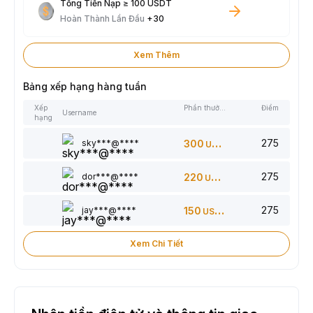
Tổng Tiền Nạp ≥ 100 USDT
Hoàn Thành Lần Đầu
+30
Xem Thêm
Bảng xếp hạng hàng tuần
Xếp
Phần thưởng
Điểm
Username
hạng
275
sky***@****
300
USDT
275
dor***@****
220
USDT
275
jay***@****
150
USDT
Xem Chi Tiết