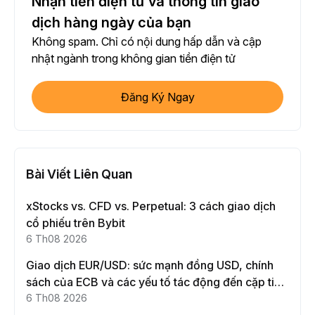
Nhận tiền điện tử và thông tin giao
dịch hàng ngày của bạn
Không spam. Chỉ có nội dung hấp dẫn và cập
nhật ngành trong không gian tiền điện tử
Đăng Ký Ngay
Bài Viết Liên Quan
xStocks vs. CFD vs. Perpetual: 3 cách giao dịch
cổ phiếu trên Bybit
6 Th08 2026
Giao dịch EUR/USD: sức mạnh đồng USD, chính
sách của ECB và các yếu tố tác động đến cặp tiền
này
6 Th08 2026