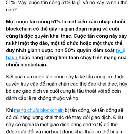
51%. Vậy, cuộc tấn công 51% là gì, và nó xảy ra như thế
nào?
Một cuộc tấn công 51% là một kiểu xâm nhập chuỗi
blockchain
có thể gây ra gián đoạn mạng và cuối
cùng là độc quyền khai thác. Cuộc tấn công này xảy
ra khi một thợ đào, một tổ chức hoặc một thực thể
duy nhất giành được hơn 50% quyền kiểm soát
tỷ lệ
hash
hoặc năng lượng tính toán chạy trên mạng của
chuỗi blockchain.
Kết quả của cuộc tấn công này là kẻ tấn công có được
quyền truy cập để ngăn chặn các thợ đào khai thác, hủy
bỏ các giao dịch và cuối cùng là tẩu thoát với số coin
đánh cắp lẽ ra không thuộc về họ.
Khi
mạng chuỗi blockchain
bị tấn công, kẻ tấn công sẽ
có đủ năng lượng khai thác để thay đổi giao dịch. Điều
này có nghĩa là một giao dịch đang chờ xử lý có thể
được sửa đổi và mọi hoạt động khai thác có thể bị tạm