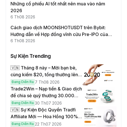
Những cổ phiếu AI tốt nhất nên mua vào năm
2026
6 Th08 2026
Cách giao dịch MOONSHOTUSDT trên Bybit:
Hướng dẫn về Hợp đồng vĩnh cửu Pre-IPO của
Moonshot AI
6 Th08 2026
Sự Kiện Trending
🇻🇳 Tháng 8 này – Mời bạn bè,
cùng kiếm $20, tổng thưởng lên
đến $1,000
Đang Diễn Ra
7 Th08 2026
Trade2Win – Nạp tiền & Giao dịch
để chia sẻ quỹ thưởng 30.000
USDT
Đang Diễn Ra
30 Th07 2026
🇻🇳 Sự Kiện Độc Quyền Tradfi
Affiliate Mới — Hoa Hồng 100% &
Hoàn Phí Qua Đêm
Đang Diễn Ra
22 Th07 2026