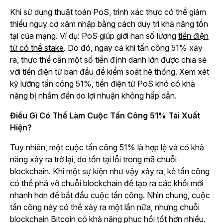
Khi sử dụng thuật toán PoS, trình xác thực có thể giảm
thiểu nguy cơ xâm nhập bằng cách duy trì khả năng tồn
tại của mạng. Ví dụ: PoS giúp giới hạn số lượng
tiền điện
tử có thể stake
. Do đó, ngay cả khi tấn công 51% xảy
ra, thực thể cần một số tiền định danh lớn được chia sẻ
với tiền điện tử ban đầu để kiểm soát hệ thống. Xem xét
kỹ lưỡng tấn công 51%, tiền điện tử PoS khó có khả
năng bị nhắm đến do lợi nhuận không hấp dẫn.
Điều Gì Có Thể Làm Cuộc Tấn Công 51% Tái Xuất
Hiện?
Tuy nhiên, một cuộc tấn công 51% là hợp lệ và có khả
năng xảy ra trở lại, do tồn tại lỗi trong mã chuỗi
blockchain. Khi một sự kiện như vậy xảy ra, kẻ tấn công
có thể phá vỡ chuỗi blockchain để tạo ra các khối mới
nhanh hơn để bắt đầu cuộc tấn công. Nhìn chung, cuộc
tấn công này có thể xảy ra một lần nữa, nhưng chuỗi
blockchain Bitcoin có khả năng phục hồi tốt hơn nhiều.