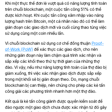
Khi một thực thể đơn lẻ vượt quá có năng lượng tính toán
trên chuỗi blockchain, một cuộc tấn công 51% có thể
được kích hoạt. Khi cuộc tấn công xâm nhập vào năng
lượng hash trên Bitcoin, một cá nhân nào đó có thể làm
gián đoạn các giao dịch mới và cuối cùng thao túng việc
sử dụng cùng một coin nhiều lần.
Vì chuỗi blockchain sử dụng cơ chế đồng thuận
Proof-
of-Work (PoW)
để xác thực các giao dịch, cho nên
những gián đoạn này làm chậm quá trình xác nhận và
sắp xếp các khối theo thứ tự thời gian của những thợ
đào. Vì vậy, nếu như năng lượng tính toán của thợ đào bị
giảm xuống, thì việc xác nhận giao dịch được sắp xếp
trong một khối sẽ bị gián đoạn theo. Do, mạng chuỗi
blockchain bị can thiệp, nên chúng cho phép các kẻ tấn
công giải các phương trình nhanh hơn một thợ đào.
Kết quả là kẻ tấn công giành được quyền kiểm soát để
đảo ngược một giao dịch chưa được xác nhận từ đó gây