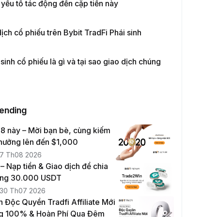
yếu tố tác động đến cặp tiền này
ịch cổ phiếu trên Bybit TradFi Phái sinh
sinh cổ phiếu là gì và tại sao giao dịch chúng
rending
8 này – Mời bạn bè, cùng kiếm
thưởng lên đến $1,000
7 Th08 2026
 Nạp tiền & Giao dịch để chia
ởng 30.000 USDT
30 Th07 2026
n Độc Quyền Tradfi Affiliate Mới
g 100% & Hoàn Phí Qua Đêm