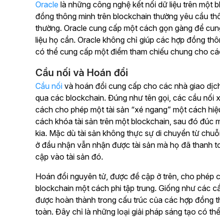
Oracle
là những công nghệ kết nối dữ liệu trên một b
đồng thông minh trên blockchain thường yêu cầu thô
thường. Oracle cung cấp một cách gọn gàng để cun
liệu họ cần. Oracle không chỉ giúp các hợp đồng t
có thể cung cấp một điểm tham chiếu chung cho các 
Cầu nối và Hoán đổi
Cầu nối
và hoán đổi cung cấp cho các nhà giao dịch
qua các blockchain. Đúng như tên gọi, các cầu nối x
cách cho phép một tài sản “xé ngang” một cách hi
cách khóa tài sản trên một blockchain, sau đó đúc m
kia. Mặc dù tài sản không thực sự di chuyển từ chu
ở đầu nhận vẫn nhận được tài sản mà họ đã thanh to
cập vào tài sản đó.
Hoán đổi nguyên tử, được đề cập ở trên, cho phép cá
blockchain một cách phi tập trung. Giống như các c
được hoàn thành trong cấu trúc của các hợp đồng t
toàn. Đây chỉ là những loại giải pháp sáng tạo có 