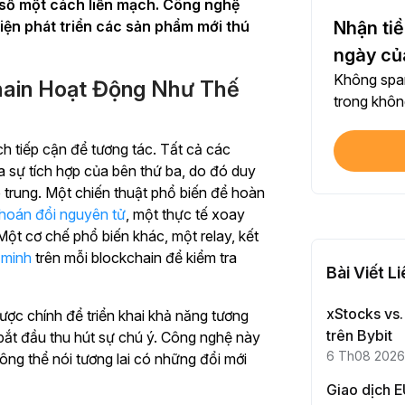
 số một cách liền mạch.
Công nghệ
Chia 
kiện phát triển các sản phẩm mới thú
Nhận tiề
Mỗi l
ngày củ
Không spam
hain Hoạt Động Như Thế
$100
trong không
Mỗi l
h tiếp cận để tương tác. Tất cả các
Xác 
a sự tích hợp của bên thứ ba, do đó duy
Hoàn
p trung. Một chiến thuật phổ biến để hoàn
hoán đổi nguyên tử
, một thực tế xoay
Đầu t
ột cơ chế phổ biến khác, một relay, kết
Hoàn
 minh
trên mỗi blockchain để kiểm tra
Bài Viết L
xStocks vs.
ược chính để triển khai khả năng tương
Mỗi l
trên Bybit
ắt đầu thu hút sự chú ý. Công nghệ này
6 Th08 2026
ông thể nói tương lai có những đổi mới
Giao
Giao dịch 
Mỗi l