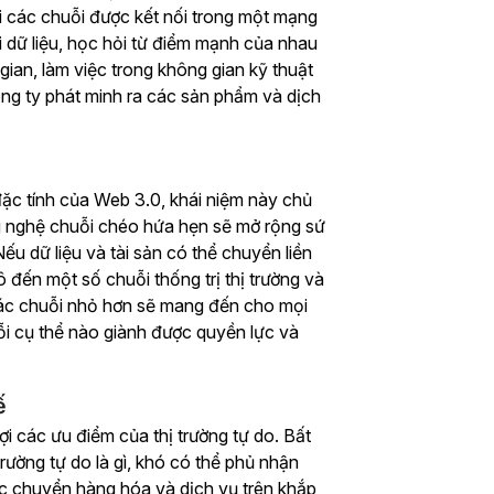
hi các chuỗi được kết nối trong một mạng
i dữ liệu, học hỏi từ điểm mạnh của nhau
gian, làm việc trong không gian kỹ thuật
ông ty phát minh ra các sản phẩm và dịch
 đặc tính của Web 3.0, khái niệm này chủ
g nghệ chuỗi chéo hứa hẹn sẽ mở rộng sứ
ếu dữ liệu và tài sản có thể chuyển liền
đến một số chuỗi thống trị thị trường và
 các chuỗi nhỏ hơn sẽ mang đến cho mọi
ỗi cụ thể nào giành được quyền lực và
ế
ợi các ưu điểm của thị trường tự do. Bất
trường tự do là gì, khó có thể phủ nhận
iệc chuyển hàng hóa và dịch vụ trên khắp