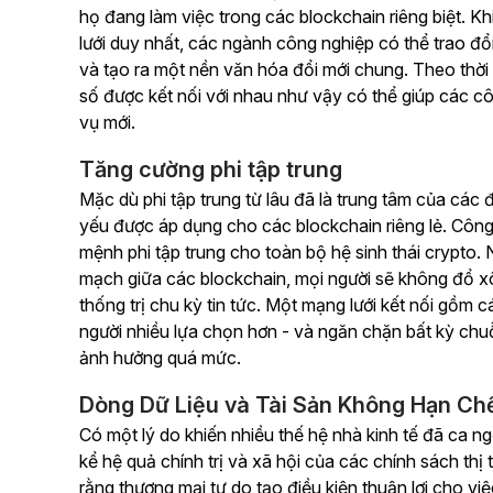
họ đang làm việc trong các blockchain riêng biệt. K
lưới duy nhất, các ngành công nghiệp có thể trao đổ
và tạo ra một nền văn hóa đổi mới chung. Theo thời 
số được kết nối với nhau như vậy có thể giúp các c
vụ mới.
Tăng cường phi tập trung
Mặc dù phi tập trung từ lâu đã là trung tâm của các
yếu được áp dụng cho các blockchain riêng lẻ. Côn
mệnh phi tập trung cho toàn bộ hệ sinh thái crypto. N
mạch giữa các blockchain, mọi người sẽ không đổ xô 
thống trị chu kỳ tin tức. Một mạng lưới kết nối gồm
người nhiều lựa chọn hơn - và ngăn chặn bất kỳ chu
ảnh hưởng quá mức.
Dòng Dữ Liệu và Tài Sản Không Hạn Ch
Có một lý do khiến nhiều thế hệ nhà kinh tế đã ca ng
kể hệ quả chính trị và xã hội của các chính sách thị 
rằng thương mại tự do tạo điều kiện thuận lợi cho v