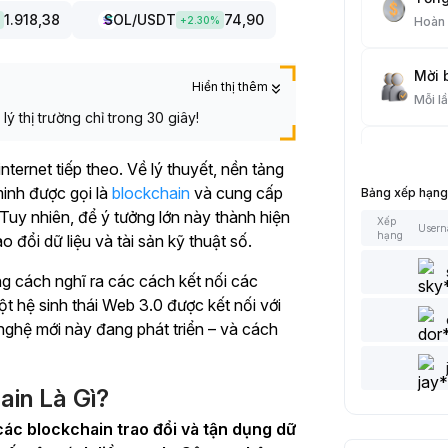
1.918,38
SOL
/USDT
74,90
+
2.30
%
Hoàn
Mời 
Hiển thị thêm
Mỗi l
ý thị trường chỉ trong 30 giây!
Giao
ternet tiếp theo. Về lý thuyết, nền tảng
Mỗi l
minh được gọi là
blockchain
và cung cấp
Bảng xếp hạng
 Tuy nhiên, để ý tưởng lớn này thành hiện
Xếp
User
Bài V
hạng
 đổi dữ liệu và tài sản kỹ thuật số.
Mỗi l
ng cách nghĩ ra các cách kết nối các
t hệ sinh thái Web 3.0 được kết nối với
Thêm
 nghệ mới này đang phát triển – và cách
Mỗi l
Thích
in Là Gì?
Mỗi l
ác blockchain trao đổi và tận dụng dữ