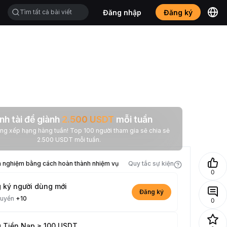
Đăng nhập
Đăng ký
nh tài để giành
2.500
USDT
mỗi tuần
 hạng hàng tuần! Top 100 người tham gia sẽ chia sẻ
2.500 USDT mỗi tuần.
h nghiệm bằng cách hoàn thành nhiệm vụ
Quy tắc sự kiện
0
 ký người dùng mới
Đăng ký
quyền
+10
0
 Tiền Nạp ≥ 100 USDT