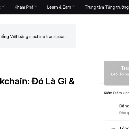
c
Khám Phá
Learn & Earn
Trung tâm Tăng trưởng
iếng Việt bằng machine translation.
Tra
Leo lên bảng xếp
chain: Đó Là Gì &
Kiếm Điểm kin
Đăng
Độc 
Tổng