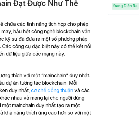
hain Đạt Được Như Thế
Đang Diễn Ra
sẽ chứa các tính năng tích hợp cho phép
g may, hầu hết công nghệ blockchain vẫn
các kỹ sư đã đưa ra một số phương pháp
 Các công cụ đặc biệt này có thể kết nối
n dữ liệu giữa các mạng này.
ương thích với một “mainchain” duy nhất.
ều dự án tương tác blockchain. Mỗi
oken duy nhất,
cơ chế đồng thuận
và các
khác nhau và mang lại cho người dùng
với một mainchain duy nhất tạo ra một
 và khả năng thích ứng cao hơn so với một
Bắt đầu hành trình giao dịch