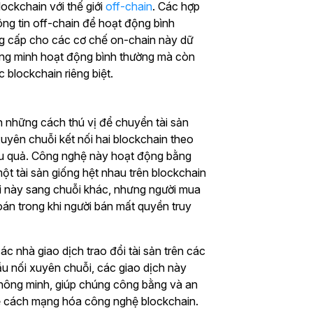
lockchain với thế giới
off-chain
. Các hợp
với $20
ng tin off-chain để hoạt động bình
g cấp cho các cơ chế on-chain này dữ
Đăng ký và nạp tiền để nhận $20
hông minh hoạt động bình thường mà còn
blockchain riêng biệt.
Tham gia
 những cách thú vị để chuyển tài sản
uyên chuỗi kết nối hai blockchain theo
ệu quả. Công nghệ này hoạt động bằng
ột tài sản giống hệt nhau trên blockchain
ỗi này sang chuỗi khác, nhưng người mua
án trong khi người bán mất quyền truy
c nhà giao dịch trao đổi tài sản trên các
ầu nối xuyên chuỗi, các giao dịch này
hông minh, giúp chúng công bằng và an
thể cách mạng hóa công nghệ blockchain.