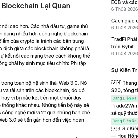
ECB và các 
Blockchain Lại Quan
6 Th08 2026
Cách giao d
t nối cao hơn. Các nhà đầu tư, game thủ
6 Th08 2026
tận dụng nhiều hơn công nghệ blockchain
TradFi Phái 
iểm của crypto là tránh các bên trung
trên Bybit
o dịch giữa các blockchain không phải là
6 Th08 2026
sự kết nối các mạng theo cách không thể
ng phải hy sinh mục tiêu chính: Phi tập
Sự Kiện T
 trong toàn bộ hệ sinh thái Web 3.0. Nó
🇻🇳 Tháng 
 và tài sản trên các blockchain, do đó
$20, tổng 
 Thay vì bị mắc kẹt trên một chuỗi duy
Đang Diễn Ra
ệ thống khác nhau. Những tiến bộ này sẽ
Trade2Win –
ác công nghệ mới vượt qua những hạn chế
sẻ quỹ thư
 Web 3.0 sẽ tiến gần hơn đến việc hoàn
Đang Diễn Ra
🇻🇳 Sự Kiệ
— Hoa Hồn