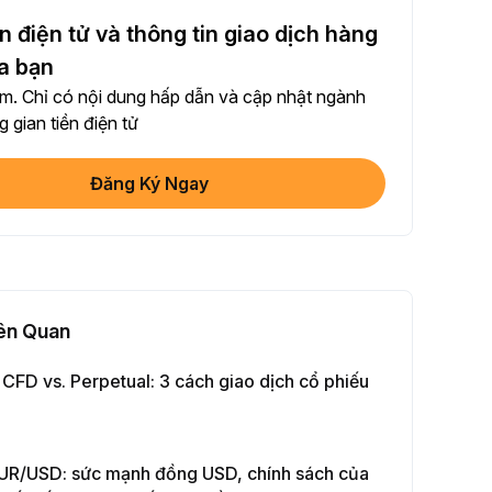
sẻ bài viết trên mạng xã hội (0/5)
n điện tử và thông tin giao dịch hàng
ần hoàn thành
+2
a bạn
. Chỉ có nội dung hấp dẫn và cập nhật ngành
+ Giao dịch với Bot
 gian tiền điện tử
ần hoàn thành
+10
Đăng Ký Ngay
minh danh tính của bạn
 Thành Lần Đầu
+20
ư Sinh lời ≥ 10U
 Thành Lần Đầu
+15
iên Quan
Giao Dịch Hợp Đồng Tương Lai ≥ $1000
 CFD vs. Perpetual: 3 cách giao dịch cổ phiếu
ần hoàn thành
+15
 Dịch Quyền Chọn ≥ $2000
EUR/USD: sức mạnh đồng USD, chính sách của
ần hoàn thành
+10