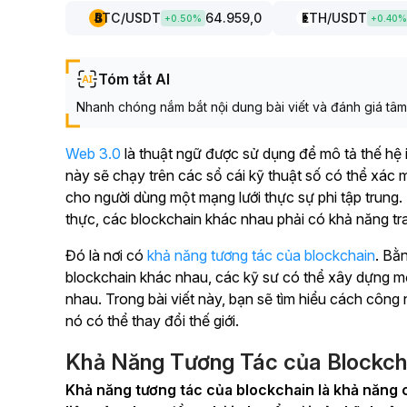
BTC
/USDT
64.959,0
ETH
/USDT
+
0.50
%
+
0.40
%
Tóm tắt AI
Nhanh chóng nắm bắt nội dung bài viết và đánh giá tâm l
Web 3.0
là thuật ngữ được sử dụng để mô tả thế hệ in
này sẽ chạy trên các sổ cái kỹ thuật số có thể xác 
cho người dùng một mạng lưới thực sự phi tập trung.
thực, các blockchain khác nhau phải có khả năng trao
Đó là nơi có
khả năng tương tác của blockchain
. Bằ
blockchain khác nhau, các kỹ sư có thể xây dựng mộ
nhau. Trong bài viết này, bạn sẽ tìm hiểu cách công
nó có thể thay đổi thế giới.
Khả Năng Tương Tác của Blockcha
Khả năng tương tác của blockchain là khả năng c