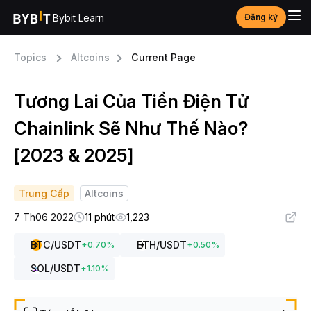
Bybit Learn
Đăng ký
Topics
Altcoins
Current Page
Tương Lai Của Tiền Điện Tử
Chainlink Sẽ Như Thế Nào?
[2023 & 2025]
Trung Cấp
Altcoins
7 Th06 2022
11 phút
1,223
BTC
/USDT
ETH
/USDT
+
0.70
%
+
0.50
%
SOL
/USDT
+
1.10
%