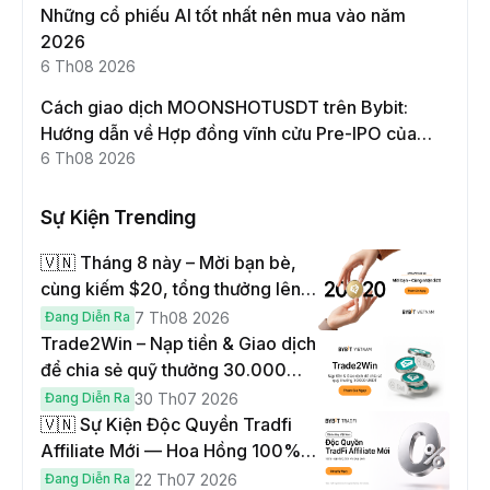
Những cổ phiếu AI tốt nhất nên mua vào năm
2026
6 Th08 2026
Cách giao dịch MOONSHOTUSDT trên Bybit:
Hướng dẫn về Hợp đồng vĩnh cửu Pre-IPO của
Moonshot AI
6 Th08 2026
Sự Kiện Trending
🇻🇳 Tháng 8 này – Mời bạn bè,
cùng kiếm $20, tổng thưởng lên
đến $1,000
Đang Diễn Ra
7 Th08 2026
Trade2Win – Nạp tiền & Giao dịch
để chia sẻ quỹ thưởng 30.000
USDT
Đang Diễn Ra
30 Th07 2026
🇻🇳 Sự Kiện Độc Quyền Tradfi
Affiliate Mới — Hoa Hồng 100% &
Hoàn Phí Qua Đêm
Đang Diễn Ra
22 Th07 2026