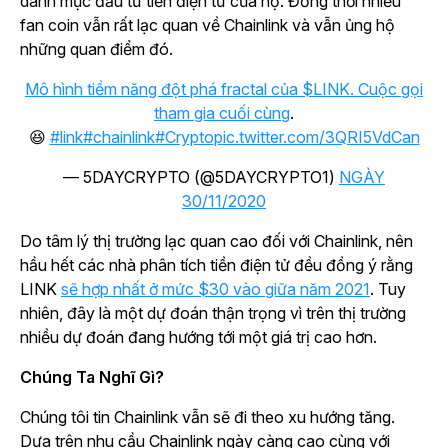
danh mục đầu tư tiền điện tử của họ. Đồng thời nhiều
fan coin vẫn rất lạc quan về Chainlink và vẫn ủng hộ
những quan điểm đó.
Mô hình tiềm năng đột phá fractal của $LINK. Cuộc gọi
tham gia cuối cùng
.
😆
#link
#chainlink
#Crypto
pic.twitter.com/3QRI5VdCan
— 5DAYCRYPTO (@5DAYCRYPTO1)
NGÀY
30/11/2020
Do tâm lý thị trường lạc quan cao đối với Chainlink, nên
hầu hết các nhà phân tích tiền điện tử đều đồng ý rằng
LINK
sẽ hợp nhất ở mức $30 vào giữa năm 2021
. Tuy
nhiên, đây là một dự đoán thận trọng vì trên thị trường
nhiều dự đoán đang hướng tới một giá trị cao hơn.
Chúng Ta Nghĩ Gì?
Chúng tôi tin Chainlink vẫn sẽ đi theo xu hướng tăng.
Dựa trên nhu cầu Chainlink ngày càng cao cùng với