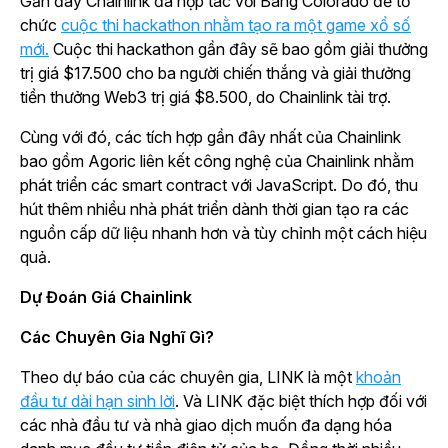
Gần đây Chainlink đã hợp tác với Bang Colorado để tổ
chức
cuộc thi hackathon nhằm tạo ra một game xổ số
mới.
Cuộc thi hackathon gần đây sẽ bao gồm giải thưởng
trị giá $17.500 cho ba người chiến thắng và giải thưởng
tiền thưởng Web3 trị giá $8.500, do Chainlink tài trợ.
Cùng với đó, các tích hợp gần đây nhất của Chainlink
bao gồm Agoric liên kết công nghệ của Chainlink nhằm
phát triển các smart contract với JavaScript. Do đó, thu
hút thêm nhiều nhà phát triển dành thời gian tạo ra các
nguồn cấp dữ liệu nhanh hơn và tùy chỉnh một cách hiệu
quả.
Dự Đoán Giá Chainlink
Các Chuyên Gia Nghĩ Gì?
Theo dự báo của các chuyên gia, LINK là một
khoản
đầu tư dài hạn sinh lời
. Và LINK đặc biệt thích hợp đối với
các nhà đầu tư và nhà giao dịch muốn đa dạng hóa