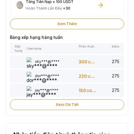
Tổng Tiền Nạp ≥ 100 USDT
Hoàn Thành Lần Đầu
+30
Xem Thêm
Bảng xếp hạng hàng tuần
Xếp
Phần thưởng
Điểm
Username
hạng
275
sky***@****
300
USDT
275
dor***@****
220
USDT
275
jay***@****
150
USDT
Xem Chi Tiết