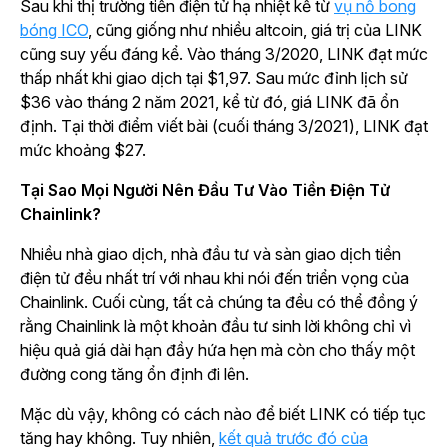
Sau khi thị trường tiền điện tử hạ nhiệt kể từ
vụ nổ bong
bóng ICO
, cũng giống như nhiều altcoin, giá trị của LINK
cũng suy yếu đáng kể. Vào tháng 3/2020, LINK đạt mức
thấp nhất khi giao dịch tại $1,97. Sau mức đỉnh lịch sử
$36 vào tháng 2 năm 2021, kể từ đó, giá LINK đã ổn
định. Tại thời điểm viết bài (cuối tháng 3/2021), LINK đạt
mức khoảng $27.
Tại Sao Mọi Người Nên Đầu Tư Vào Tiền Điện Tử
Chainlink?
Nhiều nhà giao dịch, nhà đầu tư và sàn giao dịch tiền
điện tử đều nhất trí với nhau khi nói đến triển vọng của
Chainlink. Cuối cùng, tất cả chúng ta đều có thể đồng ý
rằng Chainlink là một khoản đầu tư sinh lời không chỉ vì
hiệu quả giá dài hạn đầy hứa hẹn mà còn cho thấy một
đường cong tăng ổn định đi lên.
Mặc dù vậy, không có cách nào để biết LINK có tiếp tục
tăng hay không. Tuy nhiên,
kết quả trước đó của