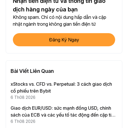
Nhận tiền điện tử và thông tin giao
dịch hàng ngày của bạn
Không spam. Chỉ có nội dung hấp dẫn và cập
nhật ngành trong không gian tiền điện tử
Đăng Ký Ngay
Bài Viết Liên Quan
xStocks vs. CFD vs. Perpetual: 3 cách giao dịch
cổ phiếu trên Bybit
6 Th08 2026
Giao dịch EUR/USD: sức mạnh đồng USD, chính
sách của ECB và các yếu tố tác động đến cặp tiền
này
6 Th08 2026