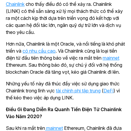
Chainlink
cho thấy điều đó có thể xảy ra. Chainlink
(LINK) có thể sẵn sàng xử lý mọi thách thức có thể xảy
ra một cách kịp thời dựa trên triển vọng đó kết hợp với
các quan hệ đối tác lớn, ngân quỹ dự trữ lớn và dịch vụ
theo yêu cầu.
Hơn nữa, Chainlink là một Oracle, và nổi tiếng là khó phát
triển và
có nhu cầu cao
. Và Chainlink cũng là loại tiền
điện tử đầu tiên thông báo về việc ra mắt trên
mainnet
Ethereum. Sau thông báo đó, sự chú ý đối với hệ thống
blockchain Oracle đã tăng vọt, kéo giá Chainlink đi lên.
Những yếu tố này đã thúc đẩy việc sử dụng giao thức
Chainlink trong lĩnh vực
tài chính phi tập trung
(
DeFi
) vì
thế kéo theo việc áp dụng LINK.
Điều Gì Đang Diễn Ra Quanh Tiền Điện Tử Chainlink
Vào Năm 2020?
Sau khi ra mắt trên
mainnet
Ethereum, Chainlink đã đưa