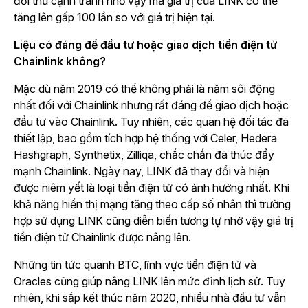
đối thủ cạnh tranh nhờ vậy mà giá trị của LINK có thể
tăng lên gấp 100 lần so với giá trị hiện tại.
Liệu có đáng để đầu tư hoặc giao dịch tiền điện tử
Chainlink không?
Mặc dù năm 2019 có thể không phải là năm sôi động
nhất đối với Chainlink nhưng rất đáng để giao dịch hoặc
đầu tư vào Chainlink. Tuy nhiên, các quan hệ đối tác đã
thiết lập, bao gồm tích hợp hệ thống với Celer, Hedera
Hashgraph, Synthetix, Zilliqa, chắc chắn đã thúc đẩy
mạnh Chainlink. Ngày nay, LINK đã thay đổi và hiện
được niêm yết là loại tiền điện tử có ảnh hưởng nhất. Khi
khả năng hiển thị mạng tăng theo cấp số nhân thì trường
hợp sử dụng LINK cũng diễn biến tương tự nhờ vậy giá trị
tiền điện tử Chainlink được nâng lên.
Những tin tức quanh BTC, lĩnh vực tiền điện tử và
Oracles cũng giúp nâng LINK lên mức đỉnh lịch sử. Tuy
nhiên, khi sắp kết thúc năm 2020, nhiều nhà đầu tư vẫn