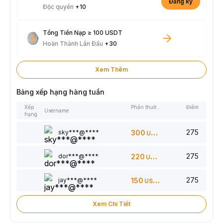
Đăng ký
Độc quyền
+10
Tổng Tiền Nạp ≥ 100 USDT
Hoàn Thành Lần Đầu
+30
Xem Thêm
Bảng xếp hạng hàng tuần
Xếp
Phần thưởng
Điểm
Username
hạng
275
sky***@****
300
USDT
275
dor***@****
220
USDT
275
jay***@****
150
USDT
Xem Chi Tiết