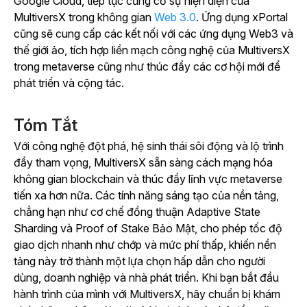
Google Cloud, tiếp tục củng cố sự hiện diện của
MultiversX trong không gian
Web 3.0
. Ứng dụng xPortal
cũng sẽ cung cấp các kết nối với các ứng dụng Web3 và
thế giới ảo, tích hợp liền mạch công nghệ của MultiversX
trong metaverse cũng như thúc đẩy các cơ hội mới để
phát triển và cộng tác.
Tóm Tắt
Với công nghệ đột phá, hệ sinh thái sôi động và lộ trình
đầy tham vọng, MultiversX sẵn sàng cách mạng hóa
không gian blockchain và thúc đẩy lĩnh vực metaverse
tiến xa hơn nữa. Các tính năng sáng tạo của nền tảng,
chẳng hạn như cơ chế đồng thuận Adaptive State
Sharding và Proof of Stake Bảo Mật, cho phép tốc độ
giao dịch nhanh như chớp và mức phí thấp, khiến nền
tảng này trở thành một lựa chọn hấp dẫn cho người
dùng, doanh nghiệp và nhà phát triển. Khi bạn bắt đầu
hành trình của mình với MultiversX, hãy chuẩn bị khám