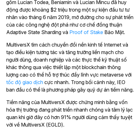
gồm Lucian Todea, Beniamin và Lucian Mincu đã huy
động được khoảng $2 triệu trong một sự kiện đầu tư tư
nhân vào tháng 6 năm 2019, mở đường cho sự phát triển
của các công nghệ đột phá như cơ chế đồng thuận
Adaptive State Sharding và
Proof of Stake
Bảo Mật.
MultiversX tìm cách chuyển đổi nền kinh tế Internet và
tạo điều kiện tương tác và tăng trưởng liền mạch cho
người dùng, doanh nghiệp và các thực thể kỹ thuật số
khác thông qua việc thiết lập một blockchain thông
lượng cao có thể hỗ trợ thúc đẩy lĩnh vực metaverse với
tốc độ giao dịch
cực nhanh. Trong bối cảnh này, IEO
ban đầu có thể là phương pháp gây quỹ dự án tiềm năng.
Tiềm năng của MultiversX được chứng minh bằng vốn
hóa thị trường đang phát triển nhanh chóng và tâm lý lạc
quan khi giờ đây có hơn 91% người dùng cảm thấy tuyệt
vời về MultiversX (EGLD).