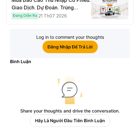
Mùa Báo Cáo Thu Nhập Cổ Phiếu:
Giao Dịch. Dự Đoán. Trúng
Cybertruck!
Đang Diễn Ra
21 Th07 2026
Log in to comment your thoughts
Đăng Nhập Để Trả Lời
Bình Luận
Share your thoughts and drive the conversation.
Hãy Là Người Đầu Tiên Bình Luận