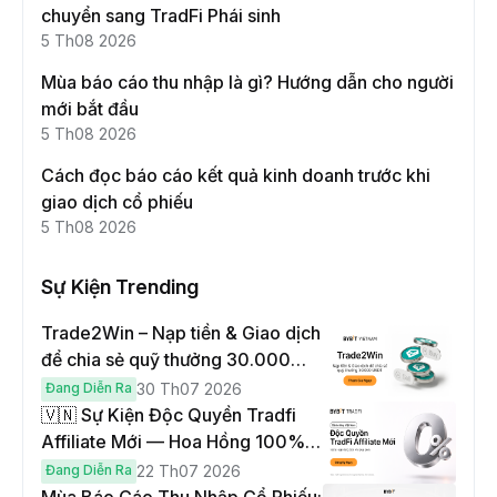
chuyển sang TradFi Phái sinh
5 Th08 2026
Mùa báo cáo thu nhập là gì? Hướng dẫn cho người
mới bắt đầu
5 Th08 2026
Cách đọc báo cáo kết quả kinh doanh trước khi
giao dịch cổ phiếu
5 Th08 2026
Sự Kiện Trending
Trade2Win – Nạp tiền & Giao dịch
để chia sẻ quỹ thưởng 30.000
USDT
Đang Diễn Ra
30 Th07 2026
🇻🇳 Sự Kiện Độc Quyền Tradfi
Affiliate Mới — Hoa Hồng 100% &
Hoàn Phí Qua Đêm
Đang Diễn Ra
22 Th07 2026