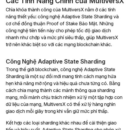
Các Tính Năng Chính của MultiversX
Chìa khóa thành công của MultiversX nằm ở các tính
năng thiết yếu: công nghệ Adaptive State Sharding và
cơ chế đồng thuận Proof of Stake Bảo Mật. Những
công nghệ tiên tiến này cho phép tốc độ giao dịch
nhanh như chớp và mức phí siêu thấp, giúp MultiversX
trở nên khác biệt so với các mạng blockchain khác.
Công Nghệ Adaptive State Sharding
Trong thế giới blockchain, công nghệ Adaptive State
Sharding là một sự đổi mới mang tính cách mạng hứa
hẹn khả năng mở rộng và hiệu quả chưa từng có. Bằng
cách chia mạng thành các mảnh thông qua sharding
mạng, mỗi mảnh chịu trách nhiệm xử lý một tập hợp con
dữ liệu của mạng, MultiversX có thể xử lý hàng nghìn
giao dịch mỗi giây trong khi vẫn giữ mức phí thấp.
Kết hợp các loại sharding khác nhau để cải thiện giao
tiếp và hiệu suất, Adaptive State Sharding cho phép xử