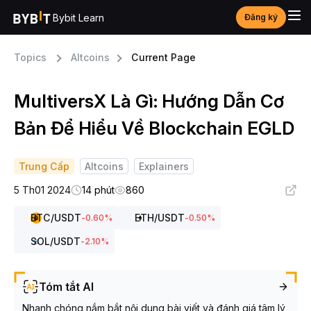
Bybit Learn
Đăng ký
Topics
Altcoins
Current Page
MultiversX Là Gì: Hướng Dẫn Cơ
Bản Để Hiểu Về Blockchain EGLD
Trung Cấp
Altcoins
Explainers
5 Th01 2024
14 phút
860
BTC
/USDT
ETH
/USDT
-0.60
%
-0.50
%
SOL
/USDT
-2.10
%
Tóm tắt AI
Nhanh chóng nắm bắt nội dung bài viết và đánh giá tâm lý