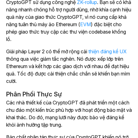
CryptoGPT sử dụng công nghệ
ZK-rollup
. Bạn sẽ có khả
năng nhanh chóng hỗ trợ người dùng, nhờ khía cạnh hiệu
quả này của giao thức CryptoGPT, vì nó cung cấp khả
năng tuân thủ máy ảo
Ethereum (
EVM
) đặc biệt cho
phép giao thức truy cập các thư viện codebase khổng
lồ.
Giải pháp Layer 2 có thể mở rộng cải
thiện đáng kể UX
thông qua việc giảm tắc nghẽn. Nó được xếp lớp trên
Ethereum và kết hợp các giao dịch với nhau để đạt hiệu
quả. Tốc độ được cải thiện chắc chắn sẽ khiến bạn mỉm
cười.
Phân Phối Thực Sự
Các nhà thiết kế của CryptoGPT đã phát triển một cách
chu đáo một kiến trúc phù hợp với hoạt động bảo mật và
khai thác. Do đó, mạng lưới này được bảo vệ đáng kể
khỏi ảnh hưởng tập trung.
Bản chất phân tán thực sự của CryptoGPT khiến nó trở