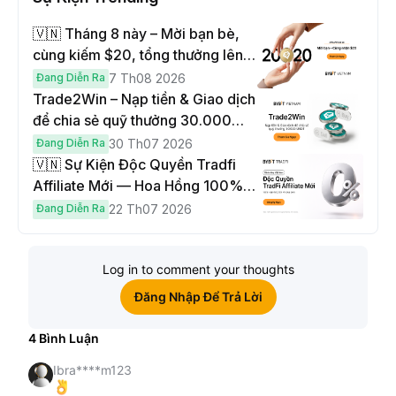
🇻🇳 Tháng 8 này – Mời bạn bè,
cùng kiếm $20, tổng thưởng lên
đến $1,000
Đang Diễn Ra
7 Th08 2026
Trade2Win – Nạp tiền & Giao dịch
để chia sẻ quỹ thưởng 30.000
USDT
Đang Diễn Ra
30 Th07 2026
🇻🇳 Sự Kiện Độc Quyền Tradfi
Affiliate Mới — Hoa Hồng 100% &
Hoàn Phí Qua Đêm
Đang Diễn Ra
22 Th07 2026
Log in to comment your thoughts
Đăng Nhập Để Trả Lời
4
Bình Luận
Ibra****m123