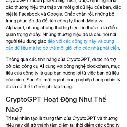
CryptoGPT muốn phá vỡ Big Tech, được định nghĩa là
các thương hiệu thu thập và môi giới dữ liệu của bạn, đặc
biệt là Facebook và Google. Chắc chắn rồi, những bộ
trang phục đó đã đổi tên công ty thành Meta và
Alphabet, nhưng những thương hiệu lớn thực sự là điều
quan trọng ở đây. Những thương hiệu đó là cầu nối nơi
người tiêu dùng giao
tiếp với các công ty này và cung
cấp dữ liệu mà họ có thể môi giới cho các nhà phát triển
.
Thông qua các tính năng của CryptoGPT, được hỗ trợ
bởi các công cụ AI cùng với công nghệ blockchain, mục
tiêu của công ty là giúp bạn hưởng lợi từ việc bán dữ liệu
của mình. Sau đó, một ngành công nghiệp hàng nghìn tỷ
đô la có thể trở nên phi tập trung.
CryptoGPT Hoạt Động Như Thế
Nào?
Trí tuệ nhân tạo là trung tâm của CryptoGPT và thương
hiệu này đã trở thành tâm điểm tại thời điểm các công ty