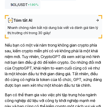
SOL
/USDT
+
1.90
%
Tóm tắt AI
Nhanh chóng nắm bắt nội dung bài viết và đánh giá tâm lý
thị trường chỉ trong 30 giây!
Nếu bạn có một vài năm trong không gian crypto phía
sau, kiếm crypto miễn phí có vẻ không phải là một khái
niệm mới. Tuy nhiên, CryptoGPT đã xem xét lại mô hình
nơi bạn
làm điều gì đó
để kiếm crypto. Do những đổi mới
của CryptoGPT, khái niệm
to-earn
cuối cùng có vẻ như
là một khoản đầu tư thời gian đáng giá. Tất nhiên, điều
đó cũng có nghĩa là token của tổ chức, GPT, xứng đáng
được bạn xem xét như một khoản đầu tư tài chính.
Bạn có thể tham gia vào việc phi tập trung hóa ngành
công nghiệp dữ liệu với công ty khởi nghiệp mạnh mẽ
này và bạn cũng có thể kiếm crypto một cách vui vẻ với