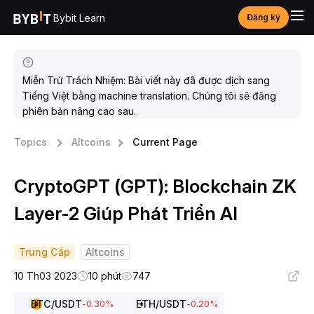
Bybit Learn
Đăng ký
Miễn Trừ Trách Nhiệm: Bài viết này đã được dịch sang
Tiếng Việt bằng machine translation. Chúng tôi sẽ đăng
phiên bản nâng cao sau.
Topics
Altcoins
Current Page
CryptoGPT (GPT): Blockchain ZK
Layer-2 Giúp Phát Triển AI
Trung Cấp
Altcoins
10 Th03 2023
10 phút
747
BTC
/USDT
ETH
/USDT
-0.30
%
-0.20
%