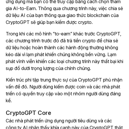
ứng dụng mà bạn có thể truy cập bằng cách chọn tham
gia AI-to-Earn. Thông qua chương trình này, việc chia sẻ
dữ liệu AI của bạn thông qua giao thức blockchain của
CryptoGPT sẽ giúp bạn kiếm được crypto.
Trong khi các mô hình “to-earn” khác trước CryptoGPT,
các chương trình trước đó đã trả tiền crypto để chia sẻ
dữ liệu hoặc hoàn thành các hành động thường không
kéo dài vì lạm phát khiến chúng không bền vững. Lạm
phát vĩnh viễn khiến các loại chương trình này thất bại khi
sụp đổ dưới trọng lượng của chính chúng.
Kiến trúc phi tập trung thực sự của CryptoGPT phủ nhận
vấn đề đó. Người dùng kiếm được coin và các nhà phát
triển có quyền truy cập vào một nhóm người dùng đáng
kể.
CryptoGPT Core
Các nhà phát triển ứng dụng người tiêu dùng và các
công ty AI nhận thấy khía cạnh này của CryptoGPT thật