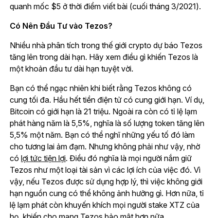
quanh mốc $5 ở thời điểm viết bài (cuối tháng 3/2021).
Có Nên Đầu Tư vào Tezos?
Nhiều nhà phân tích trong thế giới crypto dự báo Tezos
tăng lên trong dài hạn. Hãy xem điều gì khiến Tezos là
một khoản đầu tư dài hạn tuyệt vời.
Bạn có thể ngạc nhiên khi biết rằng Tezos không có
cung tối đa. Hầu hết tiền điện tử có cung giới hạn. Ví dụ,
Bitcoin có giới hạn là 21 triệu. Ngoài ra còn có tỉ lệ lạm
phát hàng năm là 5,5%, nghĩa là số lượng token tăng lên
5,5% một năm. Bạn có thể nghĩ những yếu tố đó làm
cho tương lai ảm đạm. Nhưng không phải như vậy, nhờ
có
lợi tức tiện lợi
. Điều đó nghĩa là mọi người nắm giữ
Tezos như một loại tài sản vì các lợi ích của việc đó. Vì
vậy, nếu Tezos được sử dụng hợp lý, thì việc không giới
hạn nguồn cung có thể không ảnh hưởng gì. Hơn nữa, tỉ
lệ lạm phát còn khuyến khích mọi người stake XTZ của
họ, khiến cho mạng Tezos bảo mật hơn nữa.