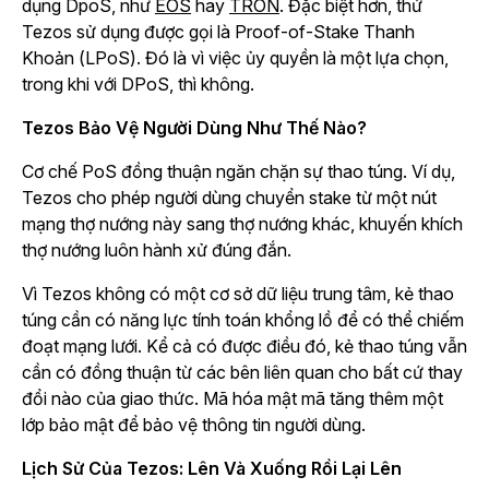
dụng DpoS, như
EOS
hay
TRON
. Đặc biệt hơn, thứ
Tezos sử dụng được gọi là Proof-of-Stake Thanh
Khoản (LPoS). Đó là vì việc ủy quyền là một lựa chọn,
trong khi với DPoS, thì không.
Tezos Bảo Vệ Người Dùng Như Thế Nào?
Cơ chế PoS đồng thuận ngăn chặn sự thao túng. Ví dụ,
Tezos cho phép người dùng chuyển stake từ một nút
mạng thợ nướng này sang thợ nướng khác, khuyến khích
thợ nướng luôn hành xử đúng đắn.
Vì Tezos không có một cơ sở dữ liệu trung tâm, kẻ thao
túng cần có năng lực tính toán khổng lồ để có thể chiếm
đoạt mạng lưới. Kể cả có được điều đó, kẻ thao túng vẫn
cần có đồng thuận từ các bên liên quan cho bất cứ thay
đổi nào của giao thức. Mã hóa mật mã tăng thêm một
lớp bảo mật để bảo vệ thông tin người dùng.
Lịch Sử Của Tezos: Lên Và Xuống Rồi Lại Lên