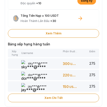
Đăng ký
Độc quyền
+10
Tổng Tiền Nạp ≥ 100 USDT
Hoàn Thành Lần Đầu
+30
Xem Thêm
Bảng xếp hạng hàng tuần
Xếp
Phần thưởng
Điểm
Username
hạng
275
sky***@****
300
USDT
275
dor***@****
220
USDT
275
jay***@****
150
USDT
Xem Chi Tiết