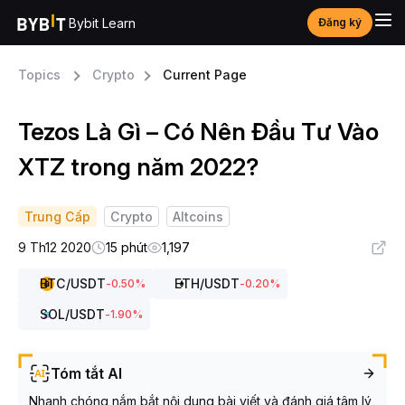
Bybit Learn
Đăng ký
Topics
Crypto
Current Page
Tezos Là Gì – Có Nên Đầu Tư Vào
XTZ trong năm 2022?
Trung Cấp
Crypto
Altcoins
9 Th12 2020
15 phút
1,197
BTC
/USDT
ETH
/USDT
-0.50
%
-0.20
%
SOL
/USDT
-1.90
%
Tóm tắt AI
Nhanh chóng nắm bắt nội dung bài viết và đánh giá tâm lý