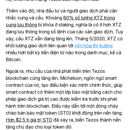
Thêm vào đó, nhà đầu tư và người giao dịch phải cân
nhắc cung và cầu. Khoảng
80% số lượng XTZ trong
cung lưu thông
bị khóa ở staking, nghĩa là có ít hơn XTZ
đang lưu thông trong sổ lệnh của các sàn giao dịch. Tuy
vậy, cầu XTZ vẫn đang tăng lên. Tháng 5/2020, XTZ có
khối lượng giao dịch liên quan tới
vốn hóa thị trường
nhiều hơn bất kỳ tiền điện tử nào trong danh mục, kể cả
Bitcoin.
Ngoài ra, nhu cầu của nhà phát triển trên Tezos
blockchain cũng tăng lên. Michelson, ngôn ngữ smart
contract của nó, tạo điều kiện xác minh chính thức, giúp
smart contract có thêm một lớp bảo mật bằng cách cho
phép giao dịch giá trị cao được kiểm tra trước khi phát
hành trên blockchain. Điều này dẫn tới một dòng chảy
chào bán bảo mật token (STO) khởi động trên nền tảng.
Hơn $2,5 tỉ giá trị STO
đã xảy ra, biến Tezos thành nền
tảng chủ đạo cho loại token đó.