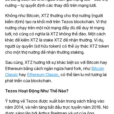
nướng – tự quyết định các thay đổi trên mạng lưới.
Không như Bitcoin, XTZ thưởng cho thợ nướng (người
kiểm định) tạo ra khối mới trên Tezos blockchain. Vì thợ
nướng chạy trên một nút mạng đầy đủ để duy trì mạng
lưới, nó cũng có nghĩa là XTZ không thể đào. Một cách
khác để kiếm XTZ là stake XTZ để nhận thưởng. Ví dụ,
người ủy quyền (sở hữu token) có thể ủy thác XTZ token
cho một thợ nướng để nhận thưởng staking.
Sau cùng, XTZ hướng tới sự khác biệt so với Bitcoin hay
Ethereum bằng cách ngăn ngừa hard fork, như
Bitcoin
Classic
hay
Ethereum Classic
, có thể làm lu mờ tương lai
phát triển của blockchain.
Tezos Hoạt Động Như Thế Nào?
Ý tưởng về Tezos được xuất bản trong sách trắng vào
năm 2014, và nền tảng bắt đầu trực tuyến năm 2018. Nó
được sáng lập bởi Arthur Breitman và vợ của ông,