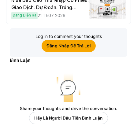
Mùa Báo Cáo Thu Nhập Cổ Phiếu:
Giao Dịch. Dự Đoán. Trúng
Cybertruck!
Đang Diễn Ra
21 Th07 2026
Log in to comment your thoughts
Đăng Nhập Để Trả Lời
Bình Luận
Share your thoughts and drive the conversation.
Hãy Là Người Đầu Tiên Bình Luận