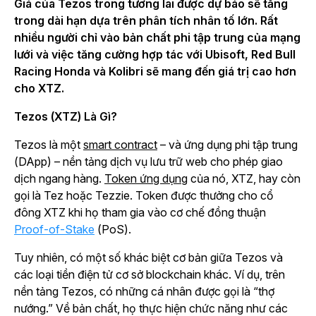
Giá của Tezos trong tương lai được dự báo sẽ tăng
trong dài hạn dựa trên phân tích nhân tố lớn. Rất
nhiều người chỉ vào bản chất phi tập trung của mạng
lưới và việc tăng cường hợp tác với Ubisoft, Red Bull
Racing Honda và Kolibri sẽ mang đến giá trị cao hơn
cho XTZ.
Tezos (XTZ) Là Gì?
Tezos là một
smart contract
– và ứng dụng phi tập trung
(DApp) – nền tảng dịch vụ lưu trữ web cho phép giao
dịch ngang hàng.
Token ứng dụng
của nó, XTZ, hay còn
gọi là Tez hoặc Tezzie. Token được thưởng cho cổ
đông XTZ khi họ tham gia vào cơ chế đồng thuận
Proof-of-Stake
(PoS).
Tuy nhiên, có một số khác biệt cơ bản giữa Tezos và
các loại tiền điện tử cơ sở blockchain khác. Ví dụ, trên
nền tảng Tezos, có những cá nhân được gọi là “thợ
nướng.” Về bản chất, họ thực hiện chức năng như các