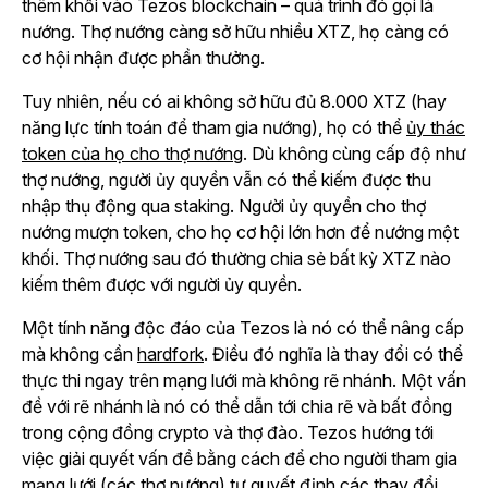
thêm khối vào Tezos blockchain – quá trình đó gọi là
nướng. Thợ nướng càng sở hữu nhiều XTZ, họ càng có
cơ hội nhận được phần thưởng.
Tuy nhiên, nếu có ai không sở hữu đủ 8.000 XTZ (hay
năng lực tính toán để tham gia nướng), họ có thể
ủy thác
token của họ cho thợ nướng
. Dù không cùng cấp độ như
thợ nướng, người ủy quyền vẫn có thể kiếm được thu
nhập thụ động qua staking. Người ủy quyền cho thợ
nướng mượn token, cho họ cơ hội lớn hơn để nướng một
khối. Thợ nướng sau đó thường chia sẻ bất kỳ XTZ nào
kiếm thêm được với người ủy quyền.
Một tính năng độc đáo của Tezos là nó có thể nâng cấp
mà không cần
hardfork
. Điều đó nghĩa là thay đổi có thể
thực thi ngay trên mạng lưới mà không rẽ nhánh. Một vấn
đề với rẽ nhánh là nó có thể dẫn tới chia rẽ và bất đồng
trong cộng đồng crypto và thợ đào. Tezos hướng tới
việc giải quyết vấn đề bằng cách để cho người tham gia
mạng lưới (các thợ nướng) tự quyết định các thay đổi