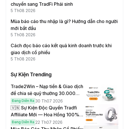
chuyển sang TradFi Phái sinh
5 Th08 2026
Mùa báo cáo thu nhập là gì? Hướng dẫn cho người
mới bắt đầu
5 Th08 2026
Cách đọc báo cáo kết quả kinh doanh trước khi
giao dịch cổ phiếu
5 Th08 2026
Sự Kiện Trending
Trade2Win – Nạp tiền & Giao dịch
để chia sẻ quỹ thưởng 30.000
USDT
Đang Diễn Ra
30 Th07 2026
🇻🇳 Sự Kiện Độc Quyền Tradfi
Affiliate Mới — Hoa Hồng 100% &
Hoàn Phí Qua Đêm
Đang Diễn Ra
22 Th07 2026