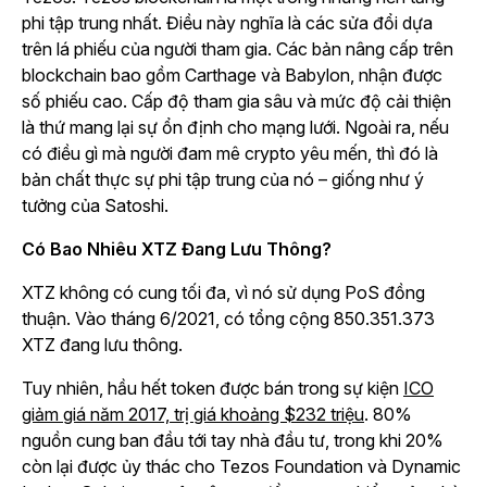
phi tập trung nhất. Điều này nghĩa là các sửa đổi dựa
trên lá phiếu của người tham gia. Các bản nâng cấp trên
blockchain bao gồm Carthage và Babylon, nhận được
số phiếu cao. Cấp độ tham gia sâu và mức độ cải thiện
là thứ mang lại sự ổn định cho mạng lưới. Ngoài ra, nếu
có điều gì mà người đam mê crypto yêu mến, thì đó là
bản chất thực sự phi tập trung của nó – giống như ý
tưởng của Satoshi.
Có Bao Nhiêu XTZ Đang Lưu Thông?
XTZ không có cung tối đa, vì nó sử dụng PoS đồng
thuận. Vào tháng 6/2021, có tổng cộng 850.351.373
XTZ đang lưu thông.
Tuy nhiên, hầu hết token được bán trong sự kiện
ICO
giảm giá năm 2017, trị giá khoảng $232 triệu
. 80%
nguồn cung ban đầu tới tay nhà đầu tư, trong khi 20%
còn lại được ủy thác cho Tezos Foundation và Dynamic