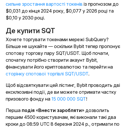
сильне зростання вартості токенів
із прогнозом до
$0,031 до кінця 2024 року, $0,077 у 2026 році та
$0,10 у 2030 році.
Де купити SQT
Хочете торгувати токенами мережі SubQuery?
Більше не шукайте — оскільки Bybit тепер пропонує
спотову торгову пару SQT/USDT. Щоб почати,
спочатку потрібно створити акаунт Bybit,
фінансувати його криптовалютою та перейти на
сторінку спотової торгівлі SQT/USDT
.
Щоб відсвяткувати цей лістинг, Bybit проводить дві
ексклюзивні події, де ви можете отримати частку
призового фонду на
15 000 000 SQT
!
Перша
подія
«
Внести заробляти
» дозволить
першим 4500 користувачам, які виконали такі два
кроки до 08:59 UTC 8 березня 2024 р., отримати по