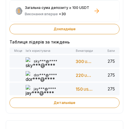
Загальна сума депозиту ≥ 100 USDT
Виконання вперше
+30
Докладніше
Таблиця лідерів за тиждень
Місце
Ім’я користувача
Винагороди
Бали
275
sky***@****
300
USDT
275
dor***@****
220
USDT
275
jay***@****
150
USDT
Детальніше