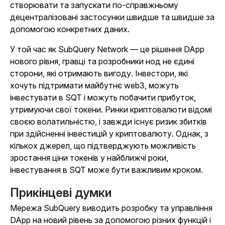
створювати та запускати по-справжньому
децентралізовані застосунки швидше та швидше за
допомогою конкретних даних.
У той час як SubQuery Network — це рішення DApp
нового рівня, гравці та розробники нод не єдині
сторони, які отримають вигоду. Інвестори, які
хочуть підтримати майбутнє web3, можуть
інвестувати в SQT і можуть побачити прибуток,
утримуючи свої токени. Ринки криптовалюти відомі
своєю волатильністю, і завжди існує ризик збитків
при здійсненні інвестицій у криптовалюту. Однак, з
кількох джерел, що підтверджують можливість
зростання ціни токенів у найближчі роки,
інвестування в SQT може бути важливим кроком.
Прикінцеві думки
Мережа SubQuery виводить розробку та управління
DApp на новий рівень за допомогою різних функцій і