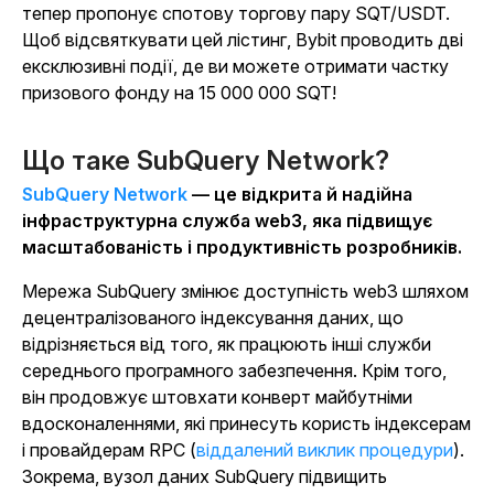
тепер пропонує спотову торгову пару SQT/USDT.
Щоб відсвяткувати цей лістинг, Bybit проводить дві
ексклюзивні події, де ви можете отримати частку
призового фонду на 15 000 000 SQT!
Що таке SubQuery Network?
SubQuery Network
— це відкрита й надійна
інфраструктурна служба web3, яка підвищує
масштабованість і продуктивність розробників.
Мережа SubQuery змінює доступність web3 шляхом
децентралізованого індексування даних, що
відрізняється від того, як працюють інші служби
середнього програмного забезпечення. Крім того,
він продовжує штовхати конверт майбутніми
вдосконаленнями, які принесуть користь індексерам
і провайдерам RPC (
віддалений виклик процедури
).
Зокрема, вузол даних SubQuery підвищить