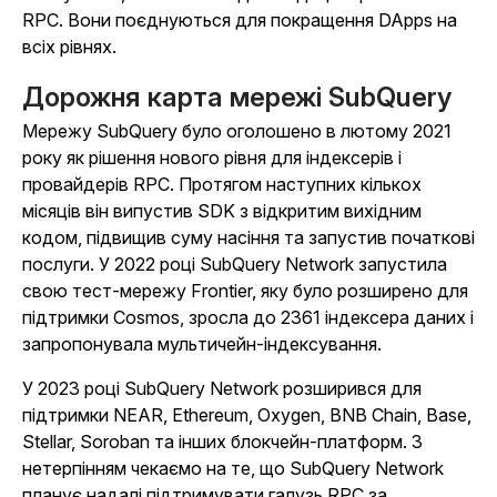
RPC. Вони поєднуються для покращення DApps на
всіх рівнях.
Дорожня карта мережі SubQuery
Мережу SubQuery було оголошено в лютому 2021
року як рішення нового рівня для індексерів і
провайдерів RPC. Протягом наступних кількох
місяців він випустив SDK з відкритим вихідним
кодом, підвищив суму насіння та запустив початкові
послуги. У 2022 році SubQuery Network запустила
свою тест-мережу Frontier, яку було розширено для
підтримки Cosmos, зросла до 2361 індексера даних і
запропонувала мультичейн-індексування.
У 2023 році SubQuery Network розширився для
підтримки NEAR, Ethereum, Oxygen, BNB Chain, Base,
Stellar, Soroban та інших блокчейн-платформ. З
нетерпінням чекаємо на те, що SubQuery Network
планує надалі підтримувати галузь RPC за