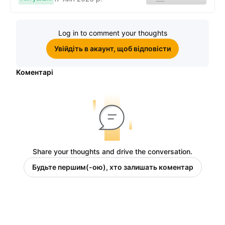
$10, щоб виграти подвійні
винагороди
Log in to comment your thoughts
Увійдіть в акаунт, щоб відповісти
Коментарі
Share your thoughts and drive the conversation.
Будьте першим(-ою), хто залишать коментар