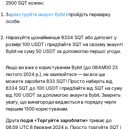
2500 SQT кожен:
Зареєструйте акаунт Bybit
і пройдіть перевірку
особи.
Нарахуйте щонайменше 8334 SQT або депозит у
розмірі 100 USDT і придбайте SQT на своєму акаунті
Bybit на суму 50 USDT за допомогою першої угоди.
Якщо ви вже є користувачем Bybit (до 08AM00 23
лютого 2024 р.), не хвилюйтеся — ви все ще
можете заробити 833 SQT! Просто наберіть від
8334 SQT до 100 USDT і придбайте від SQT на суму
від 100 USDT за допомогою акаунта Bybit. Зверніть
увагу, що винагороди видаються в порядку черги
першим 1500 користувачам.
Друга
подія
«
Торгуйте заробляти
» триває до
08:59 UTC 8 березня 2024 р. Просто торгуйте SQT і