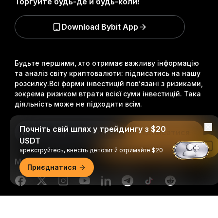
Торгуйте будь-де й будь-коли!
Download Bybit App
Будьте першими, хто отримає важливу інформацію
та аналіз світу криптовалюти: підписатись на нашу
розсилку.
Всі форми інвестицій пов’язані з ризиками,
зокрема ризиком втрати всієї суми інвестицій. Така
діяльність може не підходити всім.
Почніть свій шлях у трейдингу з $20
Підписатися
USDT
Читати в застосунку Bybit
ареєструйтесь, внесіть депозит й отримайте $20
Ми в соцмережах
Приєднатися
Докладний огляд