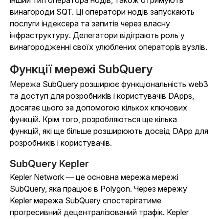
інший тип оператора нодів, також отримують
винагороди SQT. Ці оператори нодів запускають
послуги індексера та запитів через власну
інфраструктуру. Делегатори відіграють роль у
винагородженні своїх улюблених операторів вузлів.
Функції мережі SubQuery
Мережа SubQuery розширює функціональність web3
та доступ для розробників і користувачів DApps,
досягає цього за допомогою кількох ключових
функцій. Крім того, розробляються ще кілька
функцій, які ще більше розширюють досвід DApp для
розробників і користувачів.
SubQuery Kepler
Kepler Network — це основна мережа мережі
SubQuery, яка працює в Polygon. Через мережу
Kepler мережа SubQuery спостерігатиме
прогресивний децентралізований трафік. Kepler