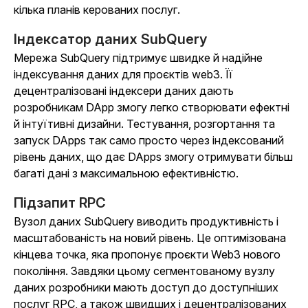
кілька планів керованих послуг.
Індексатор даних SubQuery
Мережа SubQuery підтримує швидке й надійне
індексування даних для проєктів web3. Її
децентралізовані індексери даних дають
розробникам DApp змогу легко створювати ефектні
й інтуїтивні дизайни. Тестування, розгортання та
запуск DApps так само просто через індексований
рівень даних, що дає DApps змогу отримувати більш
багаті дані з максимальною ефективністю.
Підзапит RPC
Вузол даних SubQuery виводить продуктивність і
масштабованість на новий рівень. Це оптимізована
кінцева точка, яка пропонує проєкти Web3 нового
покоління. Завдяки цьому сегментованому вузлу
даних розробники мають доступ до доступніших
послуг RPC, а також швидших і децентралізованих