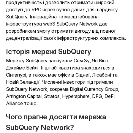
продуктивність і дозволить отримати широкий
доступ до RPC через вузол даних для шардингу
SubQuery. Інноваційна та масштабована
інфраструктура web3 SubQuery Network дає
розробникам змогу отримати вигоду від повної
децентралізації своїх інфраструктурних комплексів.
Історія мережі SubQuery
Мережу SubQuery заснували Сем Зу, Ян Він і
Джеймс Бейлі. Її штаб-квартира знаходиться в
Сінгапурі, а також має офіси в Сіднеї, Лісабоні та
Новій Зеландії. Численні інвестори підтримали
SubQuery Network, зокрема Digital Currency Group,
Arrington Capital, Stratos, Hypersphere, DFG, DeFi
Alliance тощо.
Чого прагне досягти мережа
SubQuery Network?