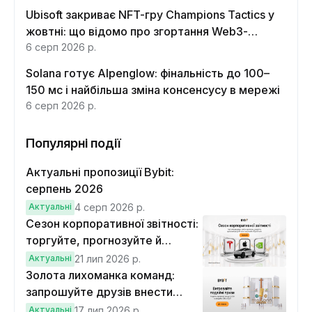
Ubisoft закриває NFT-гру Champions Tactics у
жовтні: що відомо про згортання Web3-
функцій
6 серп 2026 р.
Solana готує Alpenglow: фінальність до 100–
150 мс і найбільша зміна консенсусу в мережі
6 серп 2026 р.
Популярні події
Актуальні пропозиції Bybit:
серпень 2026
Актуальні
4 серп 2026 р.
Сезон корпоративної звітності:
торгуйте, прогнозуйте й
вигравайте Cybertruck
Актуальні
21 лип 2026 р.
Золота лихоманка команд:
запрошуйте друзів внести
депозит на $100 і торгувати на
Актуальні
17 лип 2026 р.