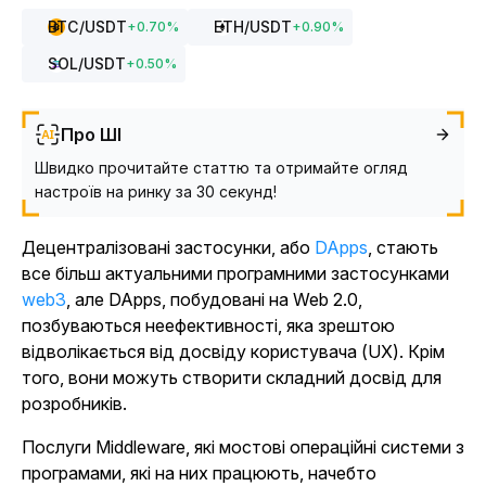
BTC
/USDT
ETH
/USDT
+
0.70
%
+
0.90
%
SOL
/USDT
+
0.50
%
Про ШІ
Швидко прочитайте статтю та отримайте огляд
настроїв на ринку за 30 секунд!
Децентралізовані застосунки, або
DApps
, стають
все більш актуальними
програмними застосунками
web3
, але DApps, побудовані на Web 2.0,
позбуваються неефективності, яка зрештою
відволікається від досвіду користувача (UX).
Крім
того, вони можуть створити складний досвід для
розробників.
Послуги Middleware, які мостові операційні системи з
програмами, які на них працюють, начебто