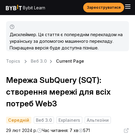
Bybit Learn
Зареєструватися
Дисклеймер. Ця стаття є попереднім перекладом на
українську за допомогою машинного перекладу.
Покращена версія буде доступна пізніше.
Topics
Веб 3.0
Current Page
Мережа SubQuery (SQT):
створення мережі для всіх
потреб Web3
Середній
Веб 3.0
Explainers
Альткоїни
29 лют 2024 р.
Час читання: 7 хв
571