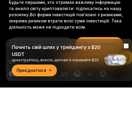
Будьте першими, хто отримає важливу інформацію
та аналіз світу криптовалюти: підписатись на нашу
розсилку.
Всі форми інвестицій пов’язані з ризиками,
зокрема ризиком втрати всієї суми інвестицій. Така
діяльність може не підходити всім.
Підписатися
Почніть свій шлях у трейдингу з $20
USDT
Читати в застосунку Bybit
ареєструйтесь, внесіть депозит й отримайте $20
Ми в соцмережах
Приєднатися
Докладний огляд
© 2018-2026 Bybit.com. Всі права захищені.