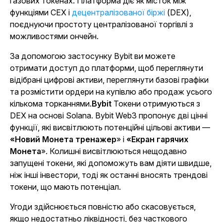
газових токенах. Платформа діє як місток між
функціями CEX і
децентралізованої біржі
(DEX),
поєднуючи простоту централізованої торгівлі з
можливостями ончейн.
За допомогою застосунку Bybit ви можете
отримати доступ до платформи, щоб переглянути
відібрані цифрові активи, переглянути базові графіки
та розмістити ордери на купівлю або продаж усього
кількома торканнями.
Bybit
Токени отримуються з
DEX на основі Solana. Bybit Web3 пропонує дві цінні
функції, які висвітлюють потенційні цільові активи —
«Новий Монета тренажер
» і
«Екран гарячих
Монета
». Колишні висвітлюються нещодавно
запущені токени, які допоможуть вам діяти швидше,
ніж інші інвестори, тоді як останні вносять трендові
токени, що мають потенціал.
Угоди здійснюється повністю або скасовується,
якщо недостатньо ліквідності, без часткового