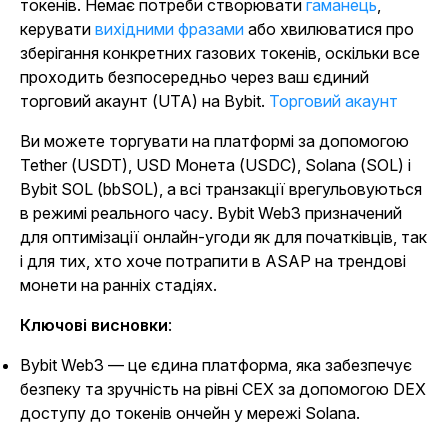
токенів. Немає потреби створювати
гаманець
,
керувати
вихідними фразами
або хвилюватися про
зберігання конкретних газових токенів, оскільки все
проходить безпосередньо через ваш єдиний
торговий акаунт (UTA) на Bybit.
Торговий акаунт
Ви можете торгувати на платформі за допомогою
Tether (USDT), USD Монета (USDC), Solana (SOL) і
Bybit SOL (bbSOL), а всі транзакції врегульовуються
в режимі реального часу. Bybit Web3 призначений
для оптимізації онлайн-угоди як для початківців, так
і для тих, хто хоче потрапити в ASAP на трендові
монети на ранніх стадіях.
Ключові висновки
:
Bybit Web3 — це єдина платформа, яка забезпечує
безпеку та зручність на рівні CEX за допомогою DEX
доступу до токенів ончейн у мережі Solana.