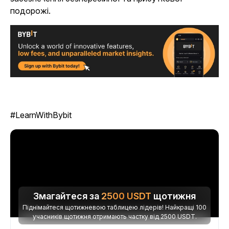
подорожі.
#LearnWithBybit
Змагайтеся за
2500
USDT
щотижня
Піднімайтеся щотижневою таблицею лідерів! Найкращі 100
учасників щотижня отримають частку від 2500 USDT.