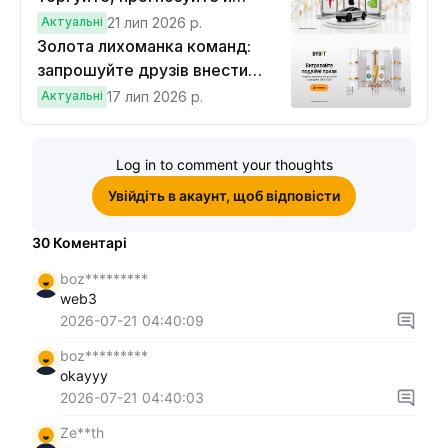
вигравайте Cybertruck
Актуальні
21 лип 2026 р.
Золота лихоманка команд:
запрошуйте друзів внести
депозит на $100 і торгувати на
Актуальні
17 лип 2026 р.
$10, щоб виграти подвійні
винагороди
Log in to comment your thoughts
Увійдіть в акаунт, щоб відповісти
30
Коментарі
boz*********
web3
2026-07-21 04:40:09
boz*********
okayyy
2026-07-21 04:40:03
Ze**th