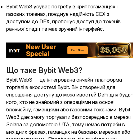
Bybit Web3 усуває потребу в криптогаманцях і
газових токенах, поєднує надійність CEX з
доступом до DEX, пропонує доступ до токенів
ранньої стадії та має зручний інтерфейс.
Що таке Bybit Web3?
Bybit Web3 — це інтегрована ончейн-платформа
торгівлі в екосистемі Bybit. Він створений для
спрощення доступу до можливостей DeFi для будь-
кого, хто не знайомий з операціями на основі
блокчейну, гаманцями або газовими токенами. Bybit
Web3 дає змогу торгувати безпосередньо в мережі
Solana за допомогою UTA, тому немає потреби в
вихідних фразах, гаманцях на базових мережах або