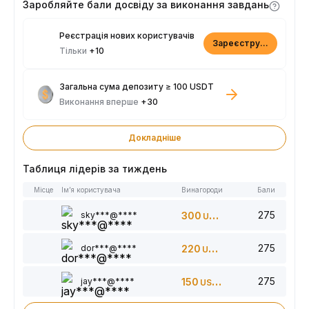
Заробляйте бали досвіду за виконання завдань
Реєстрація нових користувачів
Зареєструватися
Тільки
+10
Загальна сума депозиту ≥ 100 USDT
Виконання вперше
+30
Докладніше
Таблиця лідерів за тиждень
Місце
Ім’я користувача
Винагороди
Бали
275
sky***@****
300
USDT
275
dor***@****
220
USDT
275
jay***@****
150
USDT