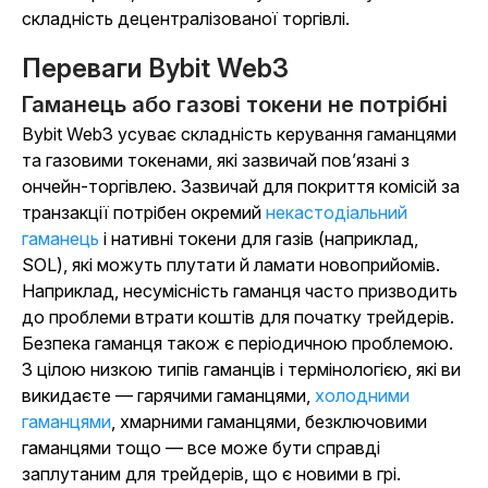
складність децентралізованої торгівлі.
Переваги Bybit Web3
Гаманець або газові токени не потрібні
Bybit Web3 усуває складність керування гаманцями
та газовими токенами, які зазвичай пов’язані з
ончейн-торгівлею. Зазвичай для покриття комісій за
транзакції потрібен окремий
некастодіальний
гаманець
і нативні токени для газів (наприклад,
SOL), які можуть плутати й ламати новоприйомів.
Наприклад, несумісність гаманця часто призводить
до проблеми втрати коштів для початку трейдерів.
Безпека гаманця також є періодичною проблемою.
З цілою низкою типів гаманців і термінологією, які ви
викидаєте — гарячими гаманцями,
холодними
гаманцями
, хмарними гаманцями, безключовими
гаманцями тощо — все може бути справді
заплутаним для трейдерів, що є новими в грі.