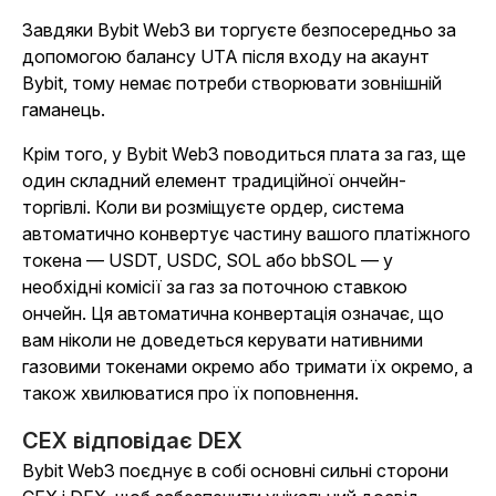
Завдяки Bybit Web3 ви торгуєте безпосередньо за
допомогою балансу UTA після входу на акаунт
Bybit, тому немає потреби створювати зовнішній
гаманець.
Крім того, у Bybit Web3 поводиться плата за газ, ще
один складний елемент традиційної ончейн-
торгівлі. Коли ви розміщуєте ордер, система
автоматично конвертує частину вашого платіжного
токена — USDT, USDC, SOL або bbSOL — у
необхідні комісії за газ за поточною ставкою
ончейн. Ця автоматична конвертація означає, що
вам ніколи не доведеться керувати нативними
газовими токенами окремо або тримати їх окремо, а
також хвилюватися про їх поповнення.
CEX відповідає DEX
Bybit Web3 поєднує в собі основні сильні сторони