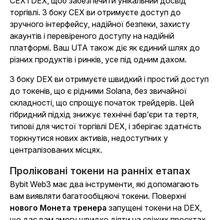
CEX і DEX, щоб забезпечити унікальний досвід
торгівлі. З боку CEX ви отримуєте доступ до
зручного інтерфейсу, надійної безпеки, захисту
акаунтів і перевіреного доступу на надійній
платформі. Ваш UTA також діє як єдиний шлях до
різних продуктів і ринків, усе під одним дахом.
З боку DEX ви отримуєте швидкий і простий доступ
до токенів, що є рідними Solana, без звичайної
складності, що спрощує початок трейдерів. Цей
гібридний підхід знижує технічні бар’єри та тертя,
типові для чистої торгівлі DEX, і зберігає здатність
торкнутися нових активів, недоступних у
централізованих місцях.
Проліковані токени на ранніх етапах
Bybit Web3 має два інструменти, які допомагають
вам виявляти багатообіцяючі токени. Поверхні
нового Монета тренера
запущені токени на DEX,
що дає вам змогу швидко діяти на свіжих проєктах,