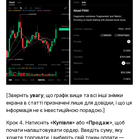
[Зверніть
увагу
, що графік вище та всі інші знімки
екрана в статті призначені лише для довідки, і що ця
інформація не є інвестиційною порадою.]
Крок 4
. Натисніть «
Купівля
» або «
Продаж
», щоб
почати налаштовувати ордер. Введіть суму, яку
хочете торгувати, і виберіть свій токен оплати —