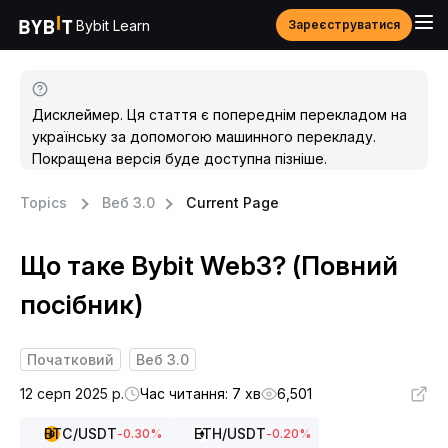
Bybit Learn
Зареєструватися
Дисклеймер. Ця стаття є попереднім перекладом на
українську за допомогою машинного перекладу.
Покращена версія буде доступна пізніше.
Topics
Веб 3.0
Current Page
Що таке Bybit Web3? (Повний
посібник)
Початковий
Веб 3.0
12 серп 2025 р.
Час читання: 7 хв
6,501
BTC
/USDT
ETH
/USDT
-0.30
%
-0.20
%