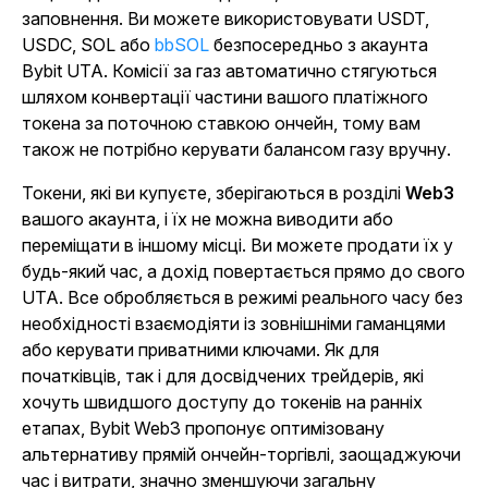
заповнення. Ви можете використовувати USDT,
USDC, SOL або
bbSOL
безпосередньо з акаунта
Bybit UTA. Комісії за газ автоматично стягуються
шляхом конвертації частини вашого платіжного
токена за поточною ставкою ончейн, тому вам
також не потрібно керувати балансом газу вручну.
Токени, які ви купуєте, зберігаються в розділі
Web3
вашого акаунта, і їх не можна виводити або
переміщати в іншому місці. Ви можете продати їх у
будь-який час, а дохід повертається прямо до свого
UTA. Все обробляється в режимі реального часу без
необхідності взаємодіяти із зовнішніми гаманцями
або керувати приватними ключами. Як для
початківців, так і для досвідчених трейдерів, які
хочуть швидшого доступу до токенів на ранніх
етапах, Bybit Web3 пропонує оптимізовану
альтернативу прямій ончейн-торгівлі, заощаджуючи
час і витрати, значно зменшуючи загальну