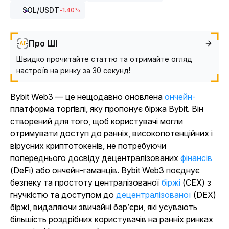
SOL
/USDT
-1.40
%
Про ШІ
Швидко прочитайте статтю та отримайте огляд
настроїв на ринку за 30 секунд!
Bybit Web3 — це нещодавно оновлена
ончейн-
платформа торгівлі, яку пропонує біржа Bybit. Він
створений для того, щоб користувачі могли
отримувати доступ до ранніх, високопотенційних і
вірусних криптотокенів, не потребуючи
попереднього досвіду децентралізованих
фінансів
(DeFi) або ончейн-гаманців. Bybit Web3 поєднує
безпеку та простоту централізованої
біржі
(CEX) з
гнучкістю та доступом до
децентралізованої
(DEX)
біржі, видаляючи звичайні бар’єри, які усувають
більшість роздрібних користувачів на ранніх ринках