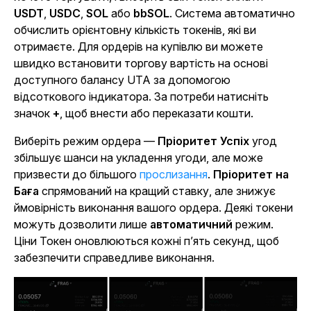
USDT
,
USDC
,
SOL
або
bbSOL
. Система автоматично
обчислить орієнтовну кількість токенів, які ви
отримаєте. Для ордерів на купівлю ви можете
швидко встановити торгову вартість на основі
доступного балансу UTA за допомогою
відсоткового індикатора. За потреби натисніть
значок
+
, щоб внести або переказати кошти.
Виберіть режим ордера —
Пріоритет Успіх
угод
збільшує шанси на укладення угоди, але може
призвести до більшого
прослизання
.
Пріоритет на
Баға
спрямований на кращий ставку, але знижує
ймовірність виконання вашого ордера. Деякі токени
можуть дозволити лише
автоматичний
режим.
Ціни Токен оновлюються кожні п’ять секунд, щоб
забезпечити справедливе виконання.