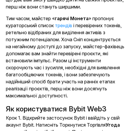
перш ніж вони стануть ширшими.
Тим часом, майстер «
гарячі Монета
» пропонує
кураторський список
трендів
і перевірених токенів,
ретельно відібраних для виділення активів з
потужним потенціалом. Хоча Сніп концентрується
на негайному доступі до запуску, майстер-фахівець
допомагає вам знайти перевірені проєкти, які
встановили імпульс. Разом ці інструменти
скорочують час і зусилля, необхідні для виявлення
багатообіцяючих токенів, і вони забезпечують
надійніший спосіб брати участь на ранніх етапах
реалізації проєктів, перш ніж вони досягнуть
максимальної доступності.
Як користуватися Bybit Web3
Крок 1
. Відкрийте застосунок Bybit і ввійдіть у свій
акаунт Bybit. Натисніть Торкнутися Торгівля
Угода