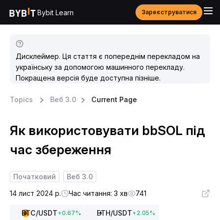
Bybit Learn
Зареєструватися
Дисклеймер. Ця стаття є попереднім перекладом на
українську за допомогою машинного перекладу.
Покращена версія буде доступна пізніше.
Topics
Веб 3.0
Current Page
Як використовувати bbSOL під
час збереження
Початковий
Веб 3.0
14 лист 2024 р.
Час читання: 3 хв
741
BTC
/USDT
ETH
/USDT
+
0.67
%
+
2.05
%