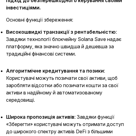
підхід до безперешкодного керування своїми
інвестиціями.
Основні функції збереження:
Високошвидкі транзакції з рентабельністю
:
Завдяки технології блокчейну Solana Save надає
платформу, яка значно швидша й дешевша за
традиційні фінансові системи.
Алгоритмічне кредитування та позики
:
Користувачі можуть позичати свої активи, щоб
заробляти відсотки або позичати кошти за свої
активи в надійному й автоматизованому
середовищі.
Широка пропозиція активів
: Завдяки функції
«Зберегти» користувачі можуть отримати доступ
до широкого спектру активів DeFi з більшими