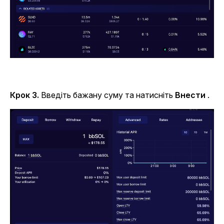
Крок 3.
Введіть бажану суму та натисніть
Внести
.