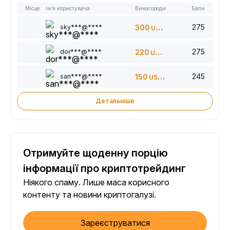
Місце
Ім’я користувача
Винагороди
Бали
275
sky***@****
300
USDT
275
dor***@****
220
USDT
245
san***@****
150
USDT
Детальніше
Отримуйте щоденну порцію
інформації про криптотрейдинг
Ніякого спаму. Лише маса корисного
контенту та новини криптогалузі.
Зареєструватися