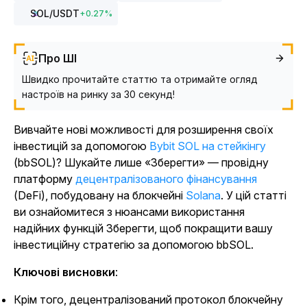
SOL
/USDT
+
0.27
%
Про ШІ
Швидко прочитайте статтю та отримайте огляд
настроїв на ринку за 30 секунд!
Вивчайте нові можливості для розширення своїх
інвестицій за допомогою
Bybit SOL на стейкінгу
(bbSOL)? Шукайте лише «Зберегти» — провідну
платформу
децентралізованого фінансування
(DeFi), побудовану на
блокчейні
Solana
.
У цій статті
ви ознайомитеся з нюансами використання
надійних функцій Зберегти, щоб покращити вашу
інвестиційну стратегію за допомогою bbSOL.
Ключові висновки
:
Крім того, децентралізований протокол блокчейну