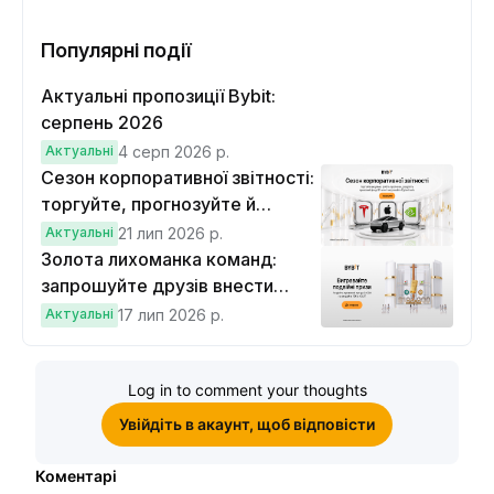
Популярні події
Актуальні пропозиції Bybit:
серпень 2026
Актуальні
4 серп 2026 р.
Сезон корпоративної звітності:
торгуйте, прогнозуйте й
вигравайте Cybertruck
Актуальні
21 лип 2026 р.
Золота лихоманка команд:
запрошуйте друзів внести
депозит на $100 і торгувати на
Актуальні
17 лип 2026 р.
$10, щоб виграти подвійні
винагороди
Log in to comment your thoughts
Увійдіть в акаунт, щоб відповісти
Коментарі