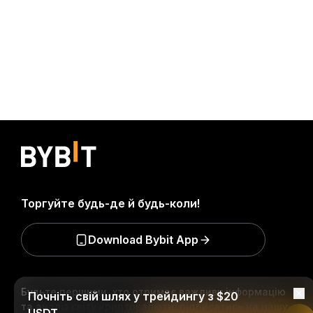
Торгуйте будь-де й будь-коли!
Download Bybit App
Будьте першими, хто отримає важливу інформацію
Почніть свій шлях у трейдингу з $20
та аналіз світу криптовалюти: підписатись на нашу