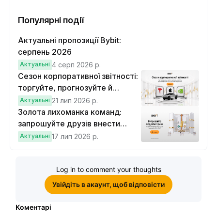
Популярні події
Актуальні пропозиції Bybit:
серпень 2026
Актуальні
4 серп 2026 р.
Сезон корпоративної звітності:
торгуйте, прогнозуйте й
вигравайте Cybertruck
Актуальні
21 лип 2026 р.
Золота лихоманка команд:
запрошуйте друзів внести
депозит на $100 і торгувати на
Актуальні
17 лип 2026 р.
$10, щоб виграти подвійні
винагороди
Log in to comment your thoughts
Увійдіть в акаунт, щоб відповісти
Коментарі