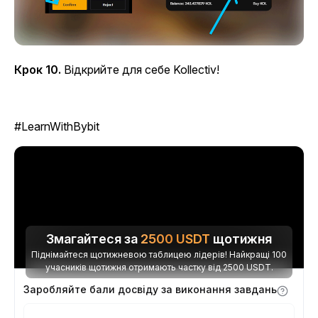
Крок 10.
Відкрийте для себе Kollectiv!
#LearnWithBybit
Змагайтеся за
2500
USDT
щотижня
Піднімайтеся щотижневою таблицею лідерів! Найкращі 100
учасників щотижня отримають частку від 2500 USDT.
Заробляйте бали досвіду за виконання завдань