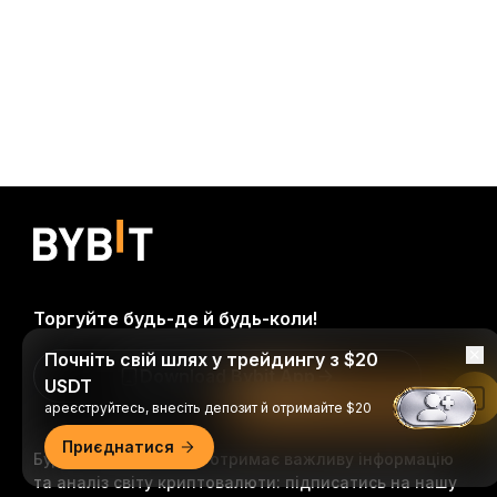
Торгуйте будь-де й будь-коли!
Почніть свій шлях у трейдингу з $20
Download Bybit App
USDT
Читати в застосунку Bybit
ареєструйтесь, внесіть депозит й отримайте $20
Приєднатися
Будьте першими, хто отримає важливу інформацію
та аналіз світу криптовалюти: підписатись на нашу