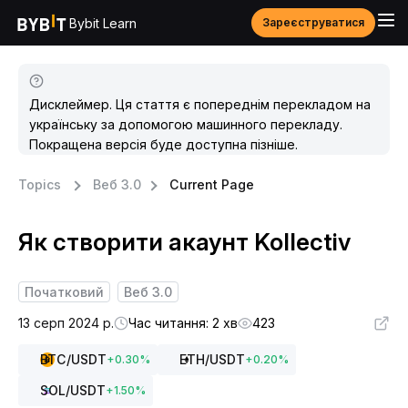
Bybit Learn
Зареєструватися
Дисклеймер. Ця стаття є попереднім перекладом на
українську за допомогою машинного перекладу.
Покращена версія буде доступна пізніше.
Topics
Веб 3.0
Current Page
Як створити акаунт Kollectiv
Початковий
Веб 3.0
13 серп 2024 р.
Час читання: 2 хв
423
BTC
/USDT
ETH
/USDT
+
0.30
%
+
0.20
%
SOL
/USDT
+
1.50
%