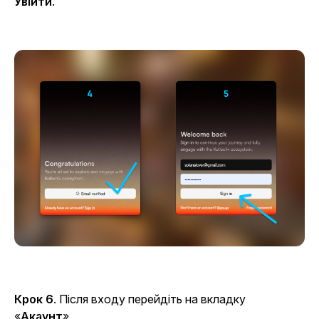
Увійти
.
Крок 6
. Після входу перейдіть на
вкладку
«
Акаунт
».