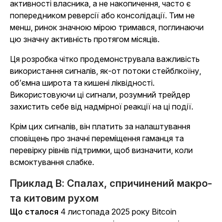
активності власника, а не накопичення, часто є
попередником реверсії або консолідації. Тим не
менш, ринок значною мірою тримався, поглинаючи
цю значну активність протягом місяців.
Ця розробка чітко продемонструвала важливість
використання сигналів, як-от потоки стейблкоїну,
об’ємна широта та кишені ліквідності.
Використовуючи ці сигнали, розумний трейдер
захистить себе від надмірної реакції на ці події.
Крім цих сигналів, він платить за налаштування
сповіщень про значні переміщення гаманця та
перевірку рівнів підтримки, щоб визначити, коли
всмоктування слабке.
Приклад B: Спалах, спричинений макро-
та китовим рухом
Що сталося
4 листопада 2025 року Bitcoin