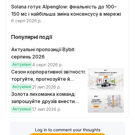
Solana готує Alpenglow: фінальність до 100–
150 мс і найбільша зміна консенсусу в мережі
6 серп 2026 р.
Популярні події
Актуальні пропозиції Bybit:
серпень 2026
Актуальні
4 серп 2026 р.
Сезон корпоративної звітності:
торгуйте, прогнозуйте й
вигравайте Cybertruck
Актуальні
21 лип 2026 р.
Золота лихоманка команд:
запрошуйте друзів внести
депозит на $100 і торгувати на
Актуальні
17 лип 2026 р.
$10, щоб виграти подвійні
винагороди
Log in to comment your thoughts