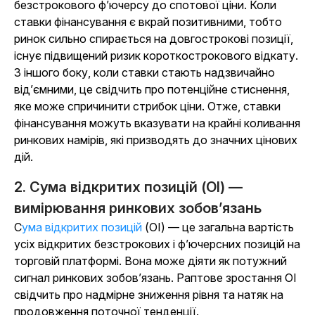
безстрокового ф’ючерсу до спотової ціни. Коли
ставки фінансування є вкрай позитивними, тобто
ринок сильно спирається на довгострокові позиції,
існує підвищений ризик короткострокового відкату.
З іншого боку, коли ставки стають надзвичайно
від’ємними, це свідчить про потенційне стиснення,
яке може спричинити стрибок ціни. Отже, ставки
фінансування можуть вказувати на крайні коливання
ринкових намірів, які призводять до значних цінових
дій.
2. Сума відкритих позицій (OI) —
вимірювання ринкових зобов’язань
Сума відкритих позицій
(OI) — це загальна вартість
усіх відкритих безстрокових і ф’ючерсних позицій на
торговій платформі. Вона може діяти як потужний
сигнал ринкових зобов’язань. Раптове зростання OI
свідчить про надмірне зниження рівня та натяк на
продовження поточної тенденції.