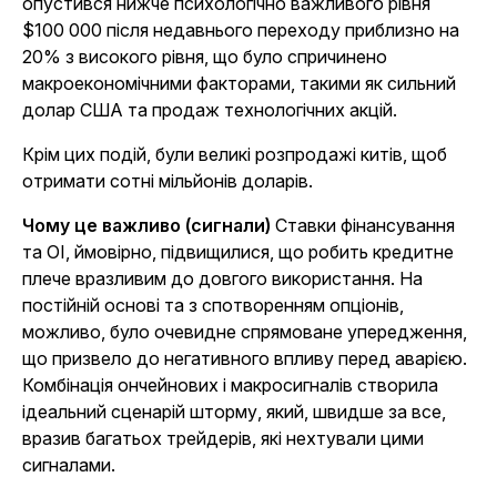
опустився нижче психологічно важливого рівня
$100 000 після недавнього переходу приблизно на
20% з високого рівня, що було спричинено
макроекономічними факторами, такими як сильний
долар США та продаж технологічних акцій.
Крім цих подій, були великі розпродажі китів, щоб
отримати сотні мільйонів доларів.
Чому це важливо (сигнали)
Ставки фінансування
та OI, ймовірно, підвищилися, що робить кредитне
плече вразливим до довгого використання. На
постійній основі та з спотворенням опціонів,
можливо, було очевидне спрямоване упередження,
що призвело до негативного впливу перед аварією.
Комбінація ончейнових і макросигналів створила
ідеальний сценарій шторму, який, швидше за все,
вразив багатьох трейдерів, які нехтували цими
сигналами.