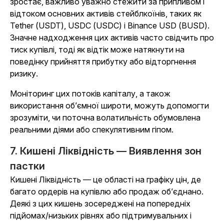
зростає, важливо уважно стежити за припливом і
відтоком основних активів стейблкоїнів, таких як
Tether (USDT), USDC (USDC) і Binance USD (BUSD).
Значне надходження цих активів часто свідчить про
тиск купівлі, тоді як відтік може натякнути на
поведінку прийняття прибутку або відторгнення
ризику.
Моніторинг цих потоків капіталу, а також
використання об’ємної широти, можуть допомогти
зрозуміти, чи поточна волатильність обумовлена
реальними діями або спекулятивним гіпом.
7. Кишені Ліквідність — Виявлення зон
пастки
Кишені Ліквідність — це області на графіку цін, де
багато ордерів на купівлю або продаж об’єднано.
Деякі з цих кишень зосереджені на попередніх
підйомах/низьких рівнях або підтримувальних і