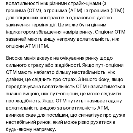
волатильності між різними страйк-цінами (з
грошима (OTM), з грошима (ATM) і з грошима (ITM))
для опціонних контрактів з однаковою датою
закінчення терміну дії.
Це може бути цінним
індикатором збільшення намірів ринку. Опціони OTM
зазвичай мають вищу непряму волатильність, ніж
опціони ATM і ITM.
Висока манія вказує на очікування ринку щодо
сильного страху або жадібності. Якщо пут-опціони
OTM мають набагато більшу нестабільність, ніж
дзвінки, це свідчить про страх. З іншого боку, якщо
передбачувана волатильність OTM називатиметься
значно вищою, ніж пут-опціони, це може свідчити
про жадібність. Якщо OTM путить і називає гадану
волатильність вищою за волатильність ATM,
виникає скве для посмішки, що сигналізує про дуже
нестабільний ринок, який може різко рухатися в
будь-якому напрямку.