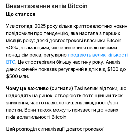
Вивантаження китів Bitcoin
Що сталося
У листопаді 2025 року кілька криптовалютних новин
повідомили про тенденцію, яка настала з перших
місяців року: деякі довгострокові власники Bitcoin
«OG», з гаманцями, які залишалися неактивними
понад сім років, регулярно
продають великі кількості
BTC
.
Це спостерігали більшу частину року. Аналіз
даних ончейн показав регулярний відтік від $100 до
$500 млн.
Чому це важливо (сигнали)
Такі великі відтоки, що
надходять на ринок, створюють потенційний тиск
зниження, часто навколо кишень ліквідності/зон
пастки. Вони також можуть призвести до нових
піків волатильності Bitcoin.
Цей розподіл сигналізації довгострокової