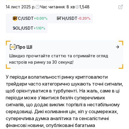
14 лист 2025 р.
Час читання: 8 хв
1,548
BTC
/USDT
ETH
/USDT
+
0.00
%
-0.20
%
SOL
/USDT
+
1.10
%
Про ШІ
Швидко прочитайте статтю та отримайте огляд
настроїв на ринку за 30 секунд!
У періоди волатильності ринку криптовалюти
трейдери часто категорично шукають точні сигнали,
щоб орієнтуватися в турбуленті.
На жаль, саме в ці
періоди може з’явитися безліч суперечливих
сигналів, що додає виклик торгівлі в нестабільному
середовищі. Дикі коливання цін, хіп у соцмережах,
суперечлива думка аналітика та сенсалістичні
фінансові новини, опубліковані багатьма