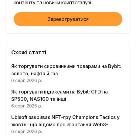
контенту та новини криптогалузі.
Зареєструватися
Схожі статті
Як торгувати сировинними товарами на Bybit:
золото, нафта й газ
6 серп 2026 р.
Як торгувати індексами на Bybit: CFD на
SP500, NAS100 та інші
6 серп 2026 р.
Ubisoft закриває NFT-гру Champions Tactics у
жовтні: що відомо про згортання Web3-
функцій
6 серп 2026 р.