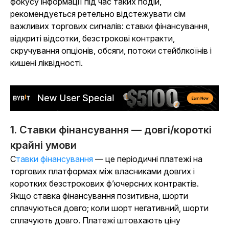
фокусу інформації під час таких подій,
рекомендується ретельно відстежувати сім
важливих торгових сигналів: ставки фінансування,
відкриті відсотки, безстрокові контракти,
скручування опціонів, обсяги, потоки стейблкоїнів і
кишені ліквідності.
1. Ставки фінансування — довгі/короткі
крайні умови
Ставки фінансування
— це періодичні платежі на
торгових платформах між власниками довгих і
коротких безстрокових ф’ючерсних контрактів.
Якщо ставка фінансування позитивна, шорти
сплачуються довго; коли шорт негативний, шорти
сплачують довго. Платежі штовхають ціну