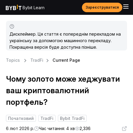
Bybit Learn
Зареєструватися
Дисклеймер. Ця стаття є попереднім перекладом на
українську за допомогою машинного перекладу.
Покращена версія буде доступна пізніше.
Topics
TradFi
Current Page
Чому золото може хеджувати
ваш криптовалютний
портфель?
Початковий
TradFi
Bybit TradFi
6 лют 2026 р.
Час читання: 4 хв
2,336