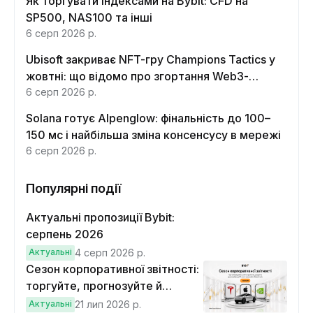
Як торгувати індексами на Bybit: CFD на
SP500, NAS100 та інші
6 серп 2026 р.
Ubisoft закриває NFT-гру Champions Tactics у
жовтні: що відомо про згортання Web3-
функцій
6 серп 2026 р.
Solana готує Alpenglow: фінальність до 100–
150 мс і найбільша зміна консенсусу в мережі
6 серп 2026 р.
Популярні події
Актуальні пропозиції Bybit:
серпень 2026
Актуальні
4 серп 2026 р.
Сезон корпоративної звітності:
торгуйте, прогнозуйте й
вигравайте Cybertruck
Актуальні
21 лип 2026 р.