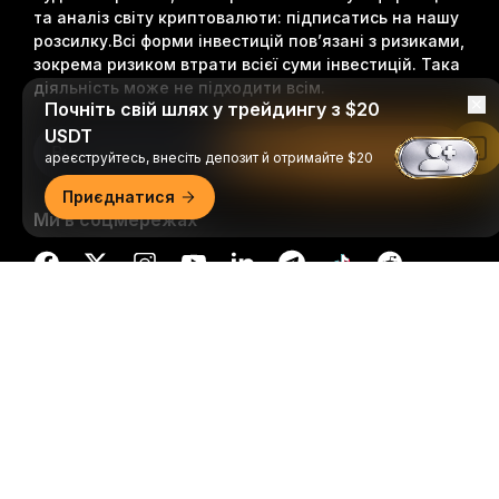
та аналіз світу криптовалюти: підписатись на нашу
розсилку.
Всі форми інвестицій пов’язані з ризиками,
зокрема ризиком втрати всієї суми інвестицій. Така
діяльність може не підходити всім.
Почніть свій шлях у трейдингу з $20
USDT
Підписатися
Читати в застосунку Bybit
ареєструйтесь, внесіть депозит й отримайте $20
Приєднатися
Ми в соцмережах
Докладний огляд
© 2018-2026 Bybit.com. Всі права захищені.