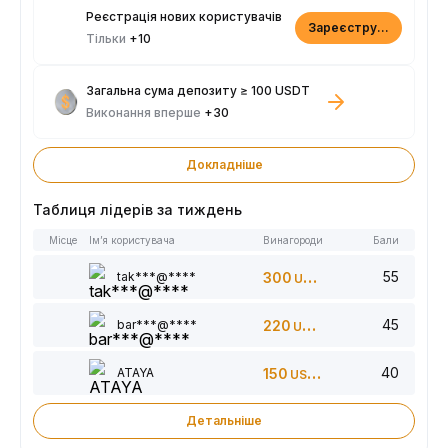
Реєстрація нових користувачів
Зареєструватися
Тільки
+10
Загальна сума депозиту ≥ 100 USDT
Виконання вперше
+30
Докладніше
Таблиця лідерів за тиждень
Місце
Ім’я користувача
Винагороди
Бали
55
tak***@****
300
USDT
45
bar***@****
220
USDT
40
ATAYA
150
USDT
Детальніше