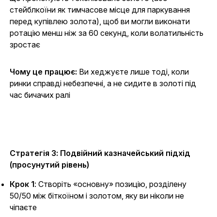
стейблкоїни як тимчасове місце для паркування
перед купівлею золота), щоб ви могли виконати
ротацію менш ніж за 60 секунд, коли волатильність
зростає
Чому це працює:
Ви хеджуєте лише тоді, коли
ринки справді небезпечні, а не сидите в золоті під
час бичачих ралі
Стратегія 3: Подвійний казначейський підхід
(просунутий рівень)
Крок 1
: Створіть «основну» позицію, розділену
50/50 між біткоїном і золотом, яку ви ніколи не
чіпаєте