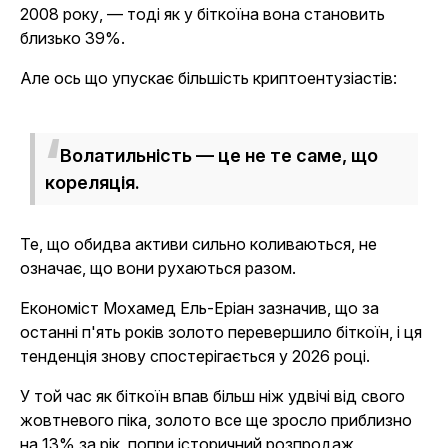
2008 року, — тоді як у біткоїна вона становить
близько 39%.
Але ось що упускає більшість криптоентузіастів:
Волатильність — це не те саме, що
кореляція
.
Те, що обидва активи сильно коливаються, не
означає, що вони рухаються разом.
Економіст Мохамед Ель-Еріан зазначив, що за
останні п'ять років золото перевершило біткоїн, і ця
тенденція знову спостерігається у 2026 році.
У той час як біткоїн впав більш ніж удвічі від свого
жовтневого піка, золото все ще зросло приблизно
на 13% за рік, попри історичний розпродаж