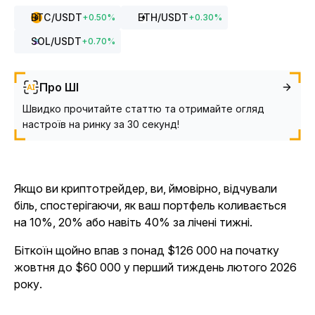
BTC
/USDT
ETH
/USDT
+
0.50
%
+
0.30
%
SOL
/USDT
+
0.70
%
Про ШІ
Швидко прочитайте статтю та отримайте огляд
настроїв на ринку за 30 секунд!
Якщо ви криптотрейдер, ви, ймовірно, відчували
біль, спостерігаючи, як ваш портфель коливається
на 10%, 20% або навіть 40% за лічені тижні.
Біткоїн щойно впав з понад $126 000 на початку
жовтня до $60 000 у перший тиждень лютого 2026
року.