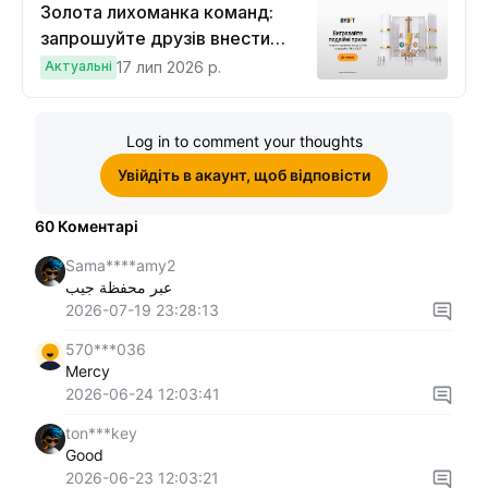
Золота лихоманка команд:
запрошуйте друзів внести
депозит на $100 і торгувати на
Актуальні
17 лип 2026 р.
$10, щоб виграти подвійні
винагороди
Log in to comment your thoughts
Увійдіть в акаунт, щоб відповісти
60
Коментарі
Sama****amy2
عبر محفظة جيب
2026-07-19 23:28:13
570***036
Mercy
2026-06-24 12:03:41
ton***key
Good
2026-06-23 12:03:21