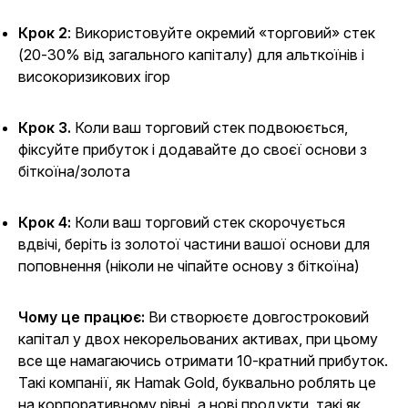
Крок 2
: Використовуйте окремий «торговий» стек
(20-30% від загального капіталу) для альткоїнів і
високоризикових ігор
Крок 3.
Коли ваш торговий стек подвоюється,
фіксуйте прибуток і додавайте до своєї основи з
біткоїна/золота
Крок 4:
Коли ваш торговий стек скорочується
вдвічі, беріть із золотої частини вашої основи для
поповнення (ніколи не чіпайте основу з біткоїна)
Чому це працює:
Ви створюєте довгостроковий
капітал у двох некорельованих активах, при цьому
все ще намагаючись отримати 10-кратний прибуток.
Такі компанії, як Hamak Gold, буквально роблять це
на корпоративному рівні, а нові продукти, такі як