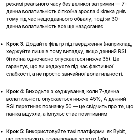
режимі реального часу без великої затримки — 7-
денна волатильність біткоїна зросла б кілька днів
тому під час нещодавнього обвалу, тоді як 30-
денна волатильність все ще наздоганяє
Крок 3.
Додайте фільтр підтвердження (наприклад,
хеджуйте лише в тому випадку, якщо денний RSI
біткоїна одночасно опускається нижче 35). Це
гарантує, що ви хеджуєте під час фактичної
слабкості, а не просто звичайної волатильності.
Крок 4:
Виходьте з хеджування, коли 7-денна
волатильність опускається нижче 45%, А денний
RSI перетинає позначку 50 — це свідчить про те, що
паніка вщухла, а імпульс стає позитивним
Крок 5
: Використовуйте такі платформи, як Bybit,
що пропонують токенізоване золото (або