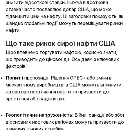
знизити відсоткові ставки. Нижча відсоткова
ставка часто послаблює долар США, що може
підвищити ціни на нафту. Ці заголовки показують, як
швидко глобальні події можуть переміщувати ринки
нафти.
Що таке ринок сирої нафти США
Щоб впевнено торгувати нафтою, корисно знати,
що приводить до цінової дії. Ось деякі з ключових
факторів:
Попит і
пропозиції
: Рішення OPEC+ або зміни в
мерчантному виробництві в США можуть вплинути
на світове постачання нафти та призвести до
зростання або падіння цін.
Геополітична напруженість
: Війни, санкції або збої
в основних нафтових регіонах можуть призвести до
швидких цінових стрибків.