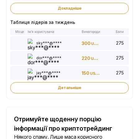
Докладніше
Таблиця лідерів за тиждень
Місце
Ім’я користувача
Винагороди
Бали
275
sky***@****
300
USDT
275
dor***@****
220
USDT
275
jay***@****
150
USDT
Детальніше
Отримуйте щоденну порцію
інформації про криптотрейдинг
Ніякого спаму. Лише маса корисного