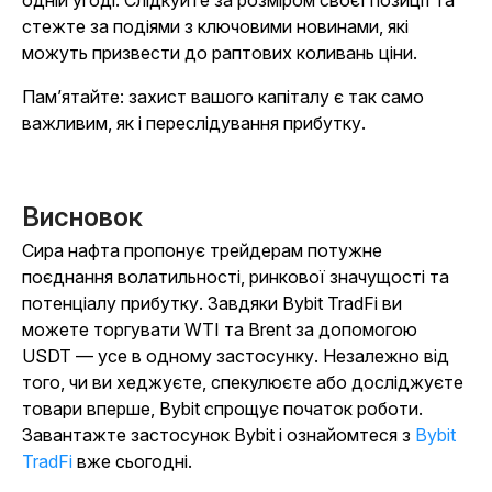
стежте за подіями з ключовими новинами, які
можуть призвести до раптових коливань ціни.
Пам’ятайте: захист вашого капіталу є так само
важливим, як і переслідування прибутку.
Висновок
Сира нафта пропонує трейдерам потужне
поєднання волатильності, ринкової значущості та
потенціалу прибутку. Завдяки Bybit TradFi ви
можете торгувати WTI та Brent за допомогою
USDT — усе в одному застосунку. Незалежно від
того, чи ви хеджуєте, спекулюєте або досліджуєте
товари вперше, Bybit спрощує початок роботи.
Завантажте застосунок Bybit і ознайомтеся з
Bybit
TradFi
вже сьогодні.