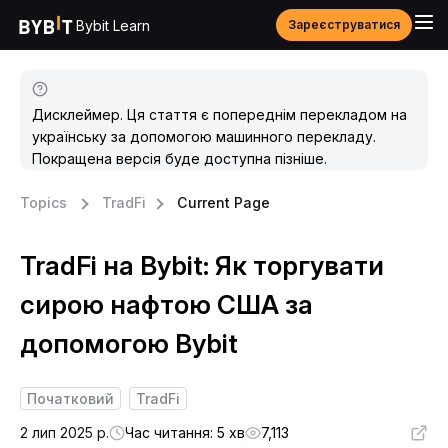
Bybit Learn
Зареєструватися
Дисклеймер. Ця стаття є попереднім перекладом на
українську за допомогою машинного перекладу.
Покращена версія буде доступна пізніше.
Topics
TradFi
Current Page
TradFi на Bybit: Як торгувати
сирою нафтою США за
допомогою Bybit
Початковий
TradFi
2 лип 2025 р.
Час читання: 5 хв
7,113