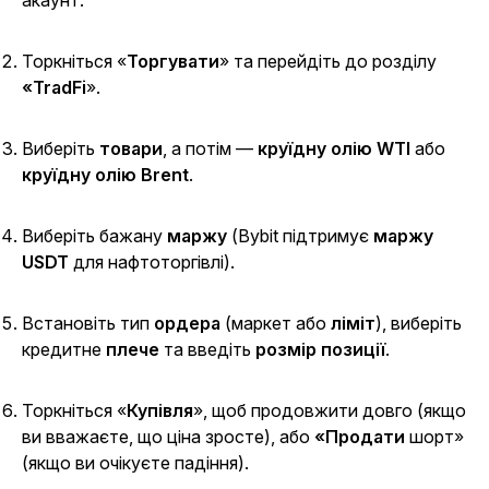
Торкніться «
Торгувати
»
та перейдіть до
розділу
«TradFi
».
Виберіть
товари
, а потім —
круїдну олію WTI
або
круїдну олію Brent
.
Виберіть бажану
маржу
(Bybit підтримує
маржу
USDT
для нафтоторгівлі).
Встановіть тип
ордера
(
маркет
або
ліміт
), виберіть
кредитне
плече
та введіть
розмір позиції
.
Торкніться «
Купівля
»,
щоб продовжити довго (якщо
ви вважаєте, що ціна зросте), або
«Продати
шорт»
(якщо ви очікуєте падіння).