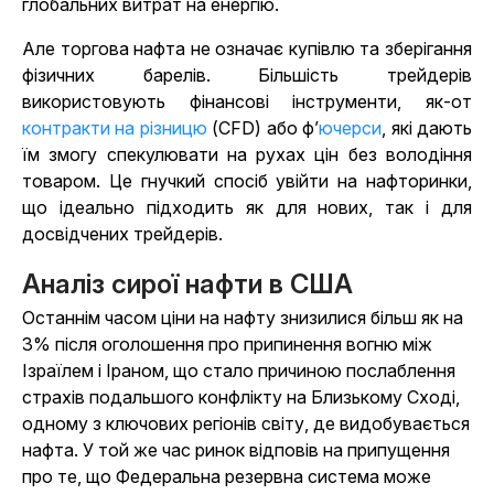
глобальних витрат на енергію.
Але торгова нафта не означає купівлю та зберігання
фізичних барелів. Більшість трейдерів
використовують фінансові інструменти, як
-от
контракти на різницю
(CFD) або
ф’
ючерси
, які дають
їм змогу спекулювати на рухах цін без володіння
товаром. Це гнучкий спосіб увійти на нафторинки,
що ідеально підходить як для нових, так і для
досвідчених трейдерів.
Аналіз сирої нафти в США
Останнім часом ціни на нафту знизилися більш як на
3% після оголошення про припинення вогню між
Ізраїлем і Іраном, що стало причиною послаблення
страхів подальшого конфлікту на Близькому Сході,
одному з ключових регіонів світу, де видобувається
нафта. У той же час ринок відповів на припущення
про те, що Федеральна резервна система може