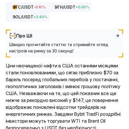
BTC
/USDT
ETH
/USDT
-0.10
%
+
0.00
%
SOL
/USDT
+
2.40
%
Про ШІ
Швидко прочитайте статтю та отримайте огляд
настроїв на ринку за 30 секунд!
Ціни неочищеної нафти в США останніми місяцями
стали поновлюваними, що сягає приблизно $70 за
барель посеред глобальних перебоїв у постачанні,
геополітичних заголовків і змінює грошову політику
США. Незважаючи на те, що цей показник все ще
нижче за рекордно високий у $147, це повернення
відображає поновлені відсотки трейдерів на
енергетичних ринках. Завдяки Bybit TradFi роздрібні
інвестори можуть торгувати WTI та Brent Oil
безпосередньо з USDT без необхідності