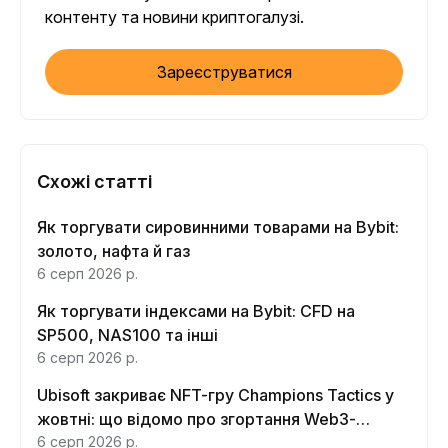
контенту та новини криптогалузі.
Зареєструватися
Схожі статті
Як торгувати сировинними товарами на Bybit:
золото, нафта й газ
6 серп 2026 р.
Як торгувати індексами на Bybit: CFD на
SP500, NAS100 та інші
6 серп 2026 р.
Ubisoft закриває NFT-гру Champions Tactics у
жовтні: що відомо про згортання Web3-
функцій
6 серп 2026 р.