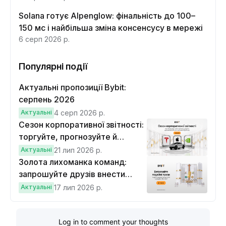
Solana готує Alpenglow: фінальність до 100–
150 мс і найбільша зміна консенсусу в мережі
6 серп 2026 р.
Популярні події
Актуальні пропозиції Bybit:
серпень 2026
Актуальні
4 серп 2026 р.
Сезон корпоративної звітності:
торгуйте, прогнозуйте й
вигравайте Cybertruck
Актуальні
21 лип 2026 р.
Золота лихоманка команд:
запрошуйте друзів внести
депозит на $100 і торгувати на
Актуальні
17 лип 2026 р.
$10, щоб виграти подвійні
винагороди
Log in to comment your thoughts