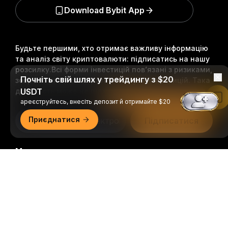
Download Bybit App
Будьте першими, хто отримає важливу інформацію
та аналіз світу криптовалюти: підписатись на нашу
розсилку.
Всі форми інвестицій пов’язані з ризиками,
Почніть свій шлях у трейдингу з $20
зокрема ризиком втрати всієї суми інвестицій. Така
діяльність може не підходити всім.
USDT
Читати в застосунку Bybit
ареєструйтесь, внесіть депозит й отримайте $20
Приєднатися
Підписатися
Ми в соцмережах
Докладний огляд
© 2018-2026 Bybit.com. Всі права захищені.