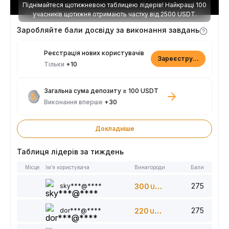
Піднімайтеся щотижневою таблицею лідерів! Найкращі 100
учасників щотижня отримають частку від 2500 USDT.
Заробляйте бали досвіду за виконання завдань
Реєстрація нових користувачів
Зареєструватися
Тільки
+10
Загальна сума депозиту ≥ 100 USDT
Виконання вперше
+30
Докладніше
Таблиця лідерів за тиждень
Місце
Ім’я користувача
Винагороди
Бали
275
sky***@****
300
USDT
275
dor***@****
220
USDT