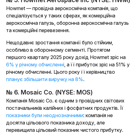
№ 5. Howmet Aerospace Inc (NYSE: HWM)
Howmet — провідна аерокосмічна компанія, що
спеціалізується у таких сферах, як комерційна
аерокосмічна галузь, оборонна аерокосмічна галузь
та комерційні перевезення.
Нещодавнє зростання компанії було стійким,
особливо в оборонному сегменті. Протягом
першого кварталу 2025 року дохід Howmet зріс на
6% у річному обчисленні
, а її прибуток зріс на 51% у
річному обчисленні. Цього року її керівництво
планує збільшити виручку на 8%
.
№ 6. Mosaic Co. (NYSE: MOS)
Компанія Mosaic Co. є одним з провідних світових
постачальників калійних і фосфатних продуктів. Її
показники були неоднозначними
: компанія не
досягла цільового показника доходу, але
перевищила цільовий показник чистого прибутку.