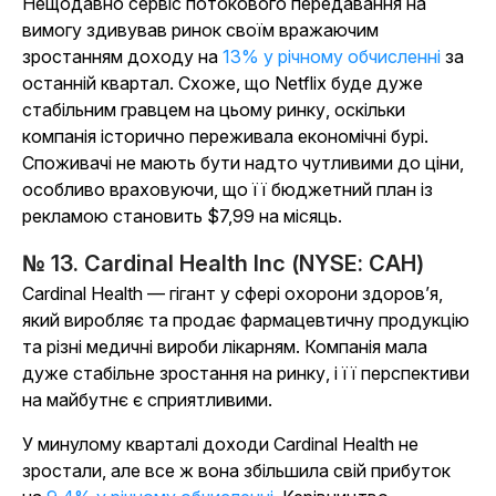
Нещодавно сервіс потокового передавання на
вимогу здивував ринок своїм вражаючим
зростанням доходу на
13% у річному обчисленні
за
останній квартал. Схоже, що Netflix буде дуже
стабільним гравцем на цьому ринку, оскільки
компанія історично переживала економічні бурі.
Споживачі не мають бути надто чутливими до ціни,
особливо враховуючи, що її бюджетний план із
рекламою становить $7,99 на місяць.
№ 13. Cardinal Health Inc (NYSE: CAH)
Cardinal Health — гігант у сфері охорони здоров’я,
який виробляє та продає фармацевтичну продукцію
та різні медичні вироби лікарням. Компанія мала
дуже стабільне зростання на ринку, і її перспективи
на майбутнє є сприятливими.
У минулому кварталі доходи Cardinal Health не
зростали, але все ж вона збільшила свій прибуток