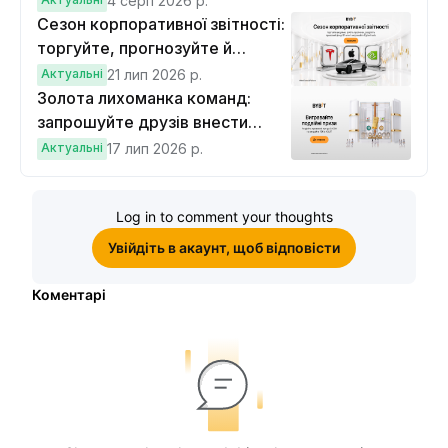
4 серп 2026 р.
Сезон корпоративної звітності:
торгуйте, прогнозуйте й
вигравайте Cybertruck
Актуальні
21 лип 2026 р.
Золота лихоманка команд:
запрошуйте друзів внести
депозит на $100 і торгувати на
Актуальні
17 лип 2026 р.
$10, щоб виграти подвійні
винагороди
Log in to comment your thoughts
Увійдіть в акаунт, щоб відповісти
Коментарі