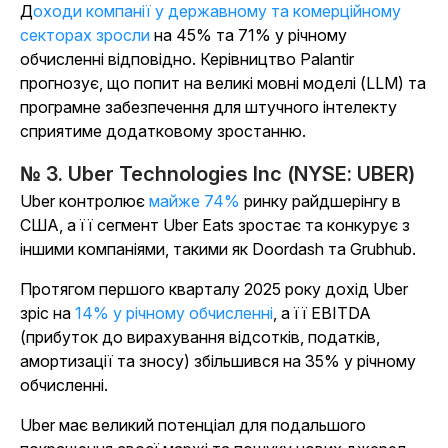
Доходи компанії у державному та комерційному
секторах зросли
на 45% та 71% у річному
обчисленні відповідно. Керівництво Palantir
прогнозує, що попит на великі мовні моделі (LLM) та
програмне забезпечення для штучного інтелекту
сприятиме додатковому зростанню.
№ 3. Uber Technologies Inc (NYSE: UBER)
Uber контролює
майже 74%
ринку райдшерінгу в
США, а її сегмент Uber Eats зростає та конкурує з
іншими компаніями, такими як Doordash та Grubhub.
Протягом першого кварталу 2025 року дохід Uber
зріс на
14% у річному обчисленні
, а її EBITDA
(прибуток до вирахування відсотків, податків,
амортизації та зносу) збільшився на 35% у річному
обчисленні.
Uber має великий потенціал для подальшого