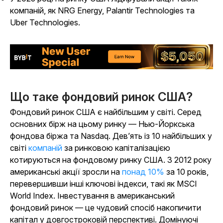
компаній, як NRG Energy, Palantir Technologies та
Uber Technologies.
Що таке фондовий ринок США?
Фондовий ринок США є найбільшим у світі. Серед
основних бірж на цьому ринку — Нью-Йоркська
фондова біржа та Nasdaq. Дев’ять із 10 найбільших у
світі
компаній
за ринковою капіталізацією
котируються на фондовому ринку США.
З 2012 року
американські акції зросли на
понад 10%
за 10 років,
перевершивши інші ключові індекси, такі як MSCI
World Index. Інвестування в американський
фондовий ринок — це чудовий спосіб накопичити
капітал у довгостроковій перспективі. Домінуючі