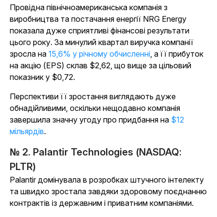
Провідна північноамериканська компанія з
виробництва та постачання енергії NRG Energy
показала дуже сприятливі фінансові результати
цього року. За минулий квартал виручка компанії
зросла на
15,6% у річному обчисленні
, а її прибуток
на акцію (EPS) склав $2,62, що вище за цільовий
показник у $0,72.
Перспективи її зростання виглядають дуже
обнадійливими, оскільки нещодавно компанія
завершила значну угоду про придбання на
$12
мільярдів
.
№ 2. Palantir Technologies (NASDAQ:
PLTR)
Palantir домінувала в розробках штучного інтелекту
та швидко зростала завдяки здоровому поєднанню
контрактів із державним і приватним компаніями.