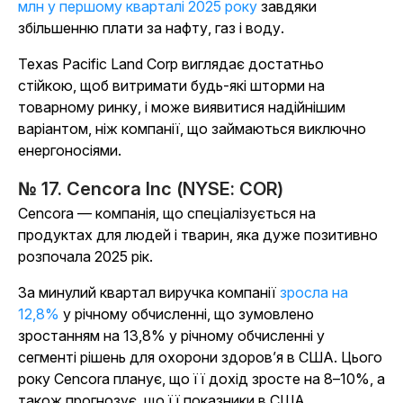
млн у першому кварталі 2025 року
завдяки
збільшенню плати за нафту, газ і воду.
Texas Pacific Land Corp виглядає достатньо
стійкою, щоб витримати будь-які шторми на
товарному ринку, і може виявитися надійнішим
варіантом, ніж компанії, що займаються виключно
енергоносіями.
№ 17. Cencora Inc (NYSE: COR)
Cencora — компанія, що спеціалізується на
продуктах для людей і тварин, яка дуже позитивно
розпочала 2025 рік.
За минулий квартал виручка компанії
зросла на
12,8%
у річному обчисленні, що зумовлено
зростанням на 13,8% у річному обчисленні у
сегменті рішень для охорони здоров’я в США. Цього
року Cencora планує, що її дохід зросте на 8–10%, а
також прогнозує, що її показники в США