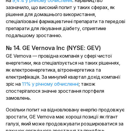
на
9,4% у річному обчисленні
. Керівництво
зазначило, що високий попит у таких сферах, як
рішення для домашнього використання,
спеціалізовані фармацевтичні препарати та передові
препарати для лікування діабету, сприятиме
подальшому зростанню.
№ 14. GE Vernova Inc (NYSE: GEV)
GE Vernova — провідна компанія у сфері чистої
енергетики, яка спеціалізується на таких рішеннях,
як електроенергетика, вітроенергетика та
електрифікація. За минулий квартал дохід компанії
зріс на
11% у річному обчисленні
; також
спостерігалося значне зростання портфеля
замовлень.
Оскільки попит на відновлювану енергію продовжує
зростати, GE Vernova має хороші позиції як гігант
галузі, який може продовжувати розширюватися за
рахунок органічного зростання та придбань.