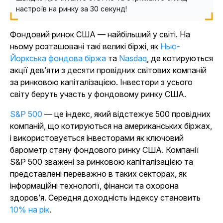
настроїв на ринку за 30 секунд!
Фондовий ринок США — найбільший у світі. На
ньому розташовані такі великі біржі, як
Нью-
Йоркська фондова біржа
та
Nasdaq
, де котируються
акції дев’яти з десяти провідних світових компаній
за ринковою капіталізацією. Інвестори з усього
світу беруть участь у фондовому ринку США.
S&P 500
— це індекс, який відстежує 500 провідних
компаній, що котируються на американських біржах,
і використовується інвесторами як ключовий
барометр стану фондового ринку США. Компанії
S&P 500 зважені за ринковою капіталізацією та
представлені переважно в таких секторах, як
інформаційні технології, фінанси та охорона
здоров’я. Середня доходність індексу становить
10% на рік
.