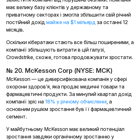
має велику базу клієнтів у державному та
приватному секторах і змогла збільшити свій річний
постійний дохід
майже на $1 мільярд
за останні 12
місяців.
Оскільки кібератаки стають все більш поширеними, а
компанії збільшують витрати в цій галузі,
Crowdstrike, схоже, готова продовжувати зростати.
№ 20. McKesson Corp (NYSE: MCK)
McKesson — це диверсифікована компанія у сфері
охорони здоров’я, яка продає медичні товари та
фармацевтичні продукти. За минулий квартал дохід
компанії зріс на
18% у річному обчисленні
, а
основним рушієм зростання був її фармацевтичний
сегмент.
У майбутньому McKesson має великий потенціал
зростання завдяки органічному зростанню у