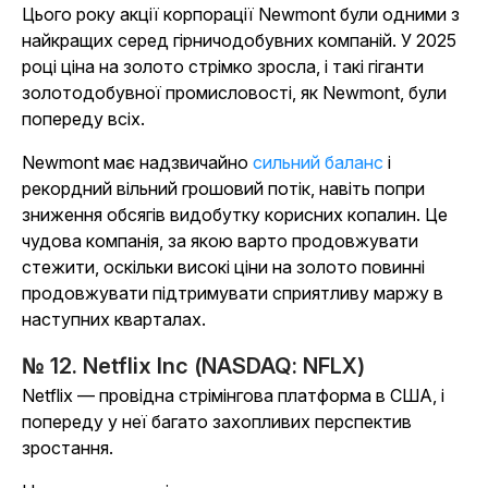
Цього року акції корпорації Newmont були одними з
найкращих серед гірничодобувних компаній. У 2025
році ціна на золото стрімко зросла, і такі гіганти
золотодобувної промисловості, як Newmont, були
попереду всіх.
Newmont має надзвичайно
сильний баланс
і
рекордний вільний грошовий потік, навіть попри
зниження обсягів видобутку корисних копалин. Це
чудова компанія, за якою варто продовжувати
стежити, оскільки високі ціни на золото повинні
продовжувати підтримувати сприятливу маржу в
наступних кварталах.
№ 12. Netflix Inc (NASDAQ: NFLX)
Netflix — провідна стрімінгова платформа в США, і
попереду у неї багато захопливих перспектив
зростання.