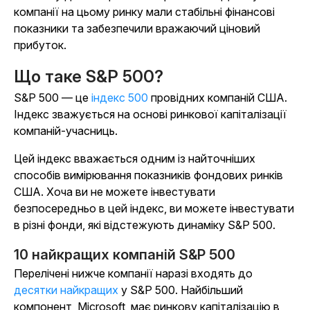
компанії на цьому ринку мали стабільні фінансові
показники та забезпечили вражаючий ціновий
прибуток.
Що таке S&P 500?
S&P 500 — це
індекс 500
провідних компаній США.
Індекс зважується на основі ринкової капіталізації
компаній-учасниць.
Цей індекс вважається одним із найточніших
способів вимірювання показників фондових ринків
США. Хоча ви не можете інвестувати
безпосередньо в цей індекс, ви можете інвестувати
в різні фонди, які відстежують динаміку S&P 500.
10 найкращих компаній S&P 500
Перелічені нижче компанії наразі входять до
десятки найкращих
у S&P 500. Найбільший
компонент, Microsoft, має ринкову капіталізацію в