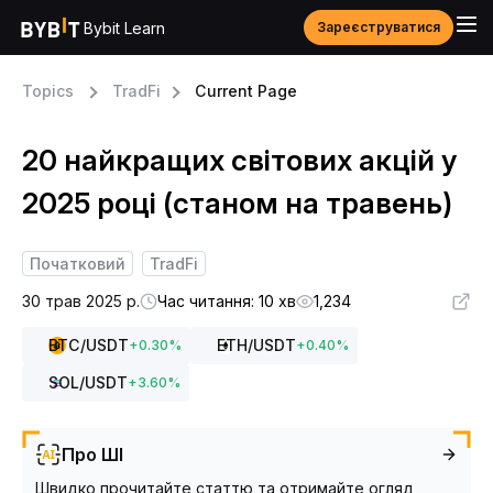
Bybit Learn
Зареєструватися
Topics
TradFi
Current Page
20 найкращих світових акцій у
2025 році (станом на травень)
Початковий
TradFi
30 трав 2025 р.
Час читання: 10 хв
1,234
BTC
/USDT
ETH
/USDT
+
0.30
%
+
0.40
%
SOL
/USDT
+
3.60
%
Про ШІ
Швидко прочитайте статтю та отримайте огляд