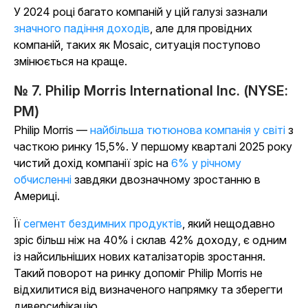
У 2024 році багато компаній у цій галузі зазнали
значного падіння доходів
, але для провідних
компаній, таких як Mosaic, ситуація поступово
змінюється на краще.
№ 7. Philip Morris International Inc. (NYSE:
PM)
Philip Morris —
найбільша тютюнова компанія у світі
з
часткою ринку 15,5%. У першому кварталі 2025 року
чистий дохід компанії зріс на
6% у річному
обчисленні
завдяки двозначному зростанню в
Америці.
Її
сегмент бездимних продуктів
, який нещодавно
зріс більш ніж на 40% і склав 42% доходу, є одним
із найсильніших нових каталізаторів зростання.
Такий поворот на ринку допоміг Philip Morris не
відхилитися від визначеного напрямку та зберегти
диверсифікацію.