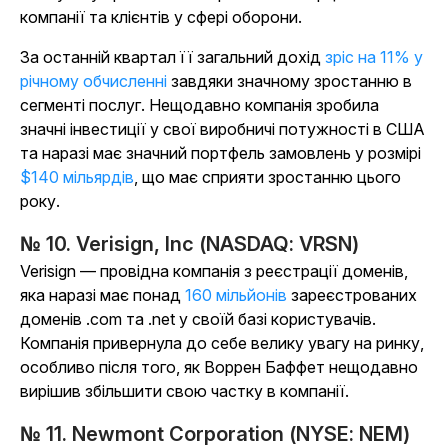
компанії та клієнтів у сфері оборони.
За останній квартал її загальний дохід
зріс на 11% у
річному обчисленні
завдяки значному зростанню в
сегменті послуг. Нещодавно компанія зробила
значні інвестиції у свої виробничі потужності в США
та наразі має значний портфель замовлень у розмірі
$140 мільярдів
, що має сприяти зростанню цього
року.
№ 10. Verisign, Inc (NASDAQ: VRSN)
Verisign — провідна компанія з реєстрації доменів,
яка наразі має понад
160 мільйонів
зареєстрованих
доменів .com та .net у своїй базі користувачів.
Компанія привернула до себе велику увагу на ринку,
особливо після того, як Воррен Баффет нещодавно
вирішив збільшити свою частку в компанії.
№ 11. Newmont Corporation (NYSE: NEM)