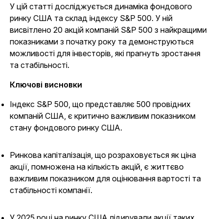
У цій статті досліджується динаміка фондового
ринку США та склад індексу S&P 500. У ній
висвітлено 20 акцій компаній S&P 500 з найкращими
показниками з початку року та демонструються
можливості для інвесторів, які прагнуть зростання
та стабільності.
Ключові висновки
Індекс S&P 500, що представляє 500 провідних
компаній США, є критично важливим показником
стану фондового ринку США.
Ринкова капіталізація, що розраховується як ціна
акції, помножена на кількість акцій, є життєво
важливим показником для оцінювання вартості та
стабільності компанії.
У 2025 році на ринку США лідирували акції таких