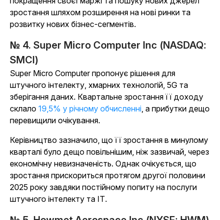
покращення своєї маржі та пошуку нових джерел
зростання шляхом розширення на нові ринки та
розвитку нових бізнес-сегментів.
№ 4. Super Micro Computer Inc (NASDAQ:
SMCI)
Super Micro Computer пропонує рішення для
штучного інтелекту, хмарних технологій, 5G та
зберігання даних. Квартальне зростання її доходу
склало
19,5% у річному обчисленні
, а прибутки дещо
перевищили очікування.
Керівництво зазначило, що її зростання в минулому
кварталі було дещо повільнішим, ніж зазвичай, через
економічну невизначеність. Однак очікується, що
зростання прискориться протягом другої половини
2025 року завдяки постійному попиту на послуги
штучного інтелекту та ІТ.