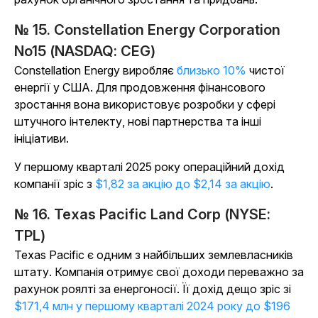
№ 15. Constellation Energy Corporation
No15 (NASDAQ: CEG)
Constellation Energy виробляє
близько 10%
чистої
енергії у США. Для продовження фінансового
зростання вона використовує розробки у сфері
штучного інтелекту, нові партнерства та інші
ініціативи.
У першому кварталі 2025 року операційний дохід
компанії зріс з
$1,82 за акцію до $2,14 за акцію
.
№ 16. Texas Pacific Land Corp (NYSE:
TPL)
Texas Pacific є одним з найбільших землевласників
штату. Компанія отримує свої доходи переважно за
рахунок роялті за енергоносії. Її дохід дещо зріс зі
$171,4 млн у першому кварталі 2024 року до $196