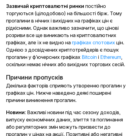
Зазвичай криптовалютні ринки
постійно
торгуються (цілодобово) на більшості бірж. Тому
прогалини в нічних і вихідних на графіках цін є
рідкісними. Однак важливо зазначити, що цінові
розриви все ще виникають на криптовалютних
графіках, але їх не видно на
графіках спотових
цін.
Однією з досвідчених криптотрейдерів є пошук
прогалин у
ф’ючерсних графіках
Bitcoin
і
Ethereum
,
оскільки немає нічних або вихідних торгових сесій.
Причини пропусків
Декілька факторів сприяють утворенню прогалин у
графіках цін. Нижче наведено деякі поширені
причини виникнення прогалин.
Новини
: Важливі новини під час сезону доходів,
випуску економічних даних, злиття та поглинання
або регуляторних змін можуть призвести до
прогалин у цінах на акції. Позитивні або негативні