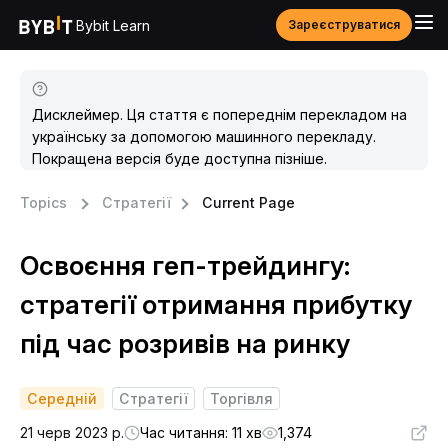
Bybit Learn
Зареєструватися
Дисклеймер. Ця стаття є попереднім перекладом на
українську за допомогою машинного перекладу.
Покращена версія буде доступна пізніше.
Topics
Стратегії
Current Page
Освоєння геп-трейдингу:
стратегії отримання прибутку
під час розривів на ринку
Середній
Стратегії
Торгівля
21 черв 2023 р.
Час читання: 11 хв
1,374