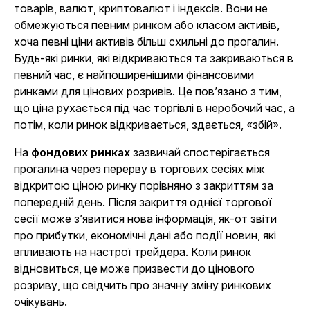
товарів, валют, криптовалют і індексів. Вони не
обмежуються певним ринком або класом активів,
хоча певні ціни активів більш схильні до прогалин.
Будь-які ринки, які відкриваються та закриваються в
певний час, є найпоширенішими фінансовими
ринками для цінових розривів. Це пов’язано з тим,
що ціна рухається під час торгівлі в неробочий час, а
потім, коли ринок відкривається, здається, «збій».
На
фондових ринках
зазвичай спостерігається
прогалина через перерву в торгових сесіях між
відкритою ціною ринку порівняно з закриттям за
попередній день. Після закриття однієї торгової
сесії може з’явитися нова інформація, як-от звіти
про прибутки, економічні дані або події новин, які
впливають на настрої трейдера. Коли ринок
відновиться, це може призвести до цінового
розриву, що свідчить про значну зміну ринкових
очікувань.