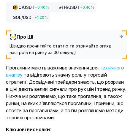
BTC
/USDT
ETH
/USDT
+
0.40
%
+
0.40
%
SOL
/USDT
+
1.20
%
Про ШІ
Швидко прочитайте статтю та отримайте огляд
настроїв на ринку за 30 секунд!
Прогалини мають важливе значення для
технічного
аналізу
та відіграють значну роль у торговій
стратегії. Досвідчені трейдери знають, що розриви
в ціні дають великі сигнали про рух цін і тренд ринку.
Нижче ми розглянемо, що таке прогалина, а також
ринки, на яких з’являються прогалини, і причини, що
стоять за прогалинами, а потім розглянемо методи
торгівлі прогалинами.
Ключові висновки
: