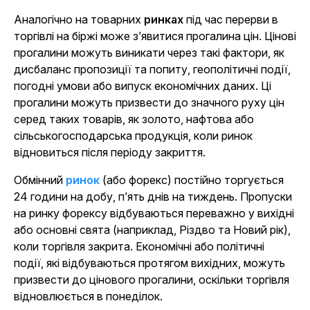
Аналогічно на товарних
ринках
під час перерви в
торгівлі на біржі може з’явитися прогалина цін. Цінові
прогалини можуть виникати через такі фактори, як
дисбаланс пропозиції та попиту, геополітичні події,
погодні умови або випуск економічних даних. Ці
прогалини можуть призвести до значного руху цін
серед таких товарів, як золото, нафтова або
сільськогосподарська продукція, коли ринок
відновиться після періоду закриття.
Обмінний
ринок
(або форекс) постійно торгується
24 години на добу, п’ять днів на тиждень. Пропуски
на ринку форексу відбуваються переважно у вихідні
або основні свята (наприклад, Різдво та Новий рік),
коли торгівля закрита. Економічні або політичні
події, які відбуваються протягом вихідних, можуть
призвести до цінового прогалини, оскільки торгівля
відновлюється в понеділок.