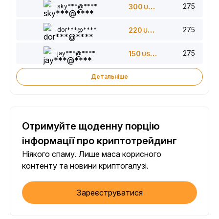
275
sky***@****
300
USDT
275
dor***@****
220
USDT
275
jay***@****
150
USDT
Детальніше
Отримуйте щоденну порцію
інформації про криптотрейдинг
Ніякого спаму. Лише маса корисного
контенту та новини криптогалузі.
Зареєструватися