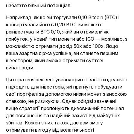
набагато більший потенціал.
Наприклад, якщо ви торгували 0,10 Bitcoin (BTC) і
конвертували його в 0,20 BTC, ви можете
реінвестувати BTC 0,10, який ви отримали як
прибуток, у новий тип монети або ICO — можливо, з
можливістю отримати дохід 50x або 100x. Якщо
ваша азартна біржа успішна, ви станете першим
інвестором, який зможе отримати суттєві
винагороди.
Ця стратегія реінвестування криптовалюти ідеально
підходить для інвесторів, які прагнуть побудувати
свої портфелі за допомогою низки монет з високою
ставкою, не ризикуючи. Однак обидві зазначені
вище стратегії пропонують дивовижний потенціал
для повернення та надійний захист від майбутніх
збитків. Кожен з них також дає вам змогу
отримувати вигоду від волатильності