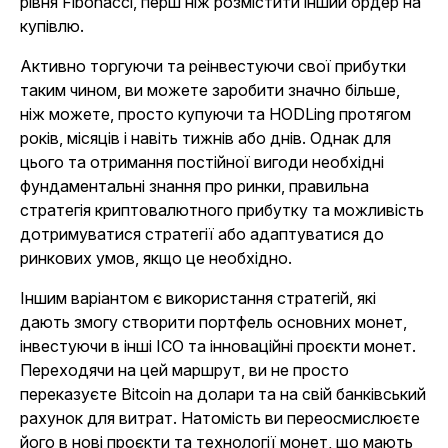
рівня Fibonacci, перш ніж розмістити інший ордер на
купівлю.
Активно торгуючи та реінвестуючи свої прибутки
таким чином, ви можете заробити значно більше,
ніж можете, просто купуючи та HODLing протягом
років, місяців і навіть тижнів або днів. Однак для
цього та отримання постійної вигоди необхідні
фундаментальні знання про ринки, правильна
стратегія криптовалютного прибутку та можливість
дотримуватися стратегії або адаптуватися до
ринкових умов, якщо це необхідно.
Іншим варіантом є використання стратегій, які
дають змогу створити портфель основних монет,
інвестуючи в інші ICO та інноваційні проєкти монет.
Переходячи на цей маршрут, ви не просто
переказуєте Bitcoin на долари та на свій банківський
рахунок для витрат. Натомість ви переосмислюєте
його в нові проєкти та технології монет, що мають