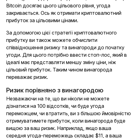
Bitcoin досягає цього цільового рівня, угода
закривається. Ось як отримати криптовалютний
прибуток за цільовими цінами.
За допомогою цієї стратегії криптовалютного
прибутку ви також можете обчислити
співвідношення ризику та винагороди до початку
угоди. Для цього потрібно ввести стоп-лос, який в
ідеалі має представляти меншу зміну ціни, ніж
цільовий прибуток. Таким чином винагорода
переважає ризик.
Ризик порівняно з винагородою
Незважаючи на те, що ви ніколи не можете
дізнатися на 100 відсотків, чи буде угода
переможцем, чи втратить, ви з більшою ймовірністю
отримуватимете прибуток, коли винагорода буде
вищою за ваш ризик. Наприклад, якщо ваша
середня угода-переможець складає $11, а ваша