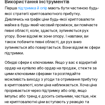
Використання інструментів
Перша
підтримка й опір
мають бути частиною будь-
якої стратегії криптовалютного прибутку.
Дивлячись на графік ціни будь-якої криптовалюти
майже в будь-який часовий проміжок, ви помічаєте
певні області, коли, здається, зупиняється рух
угору. Вони відомі як зони опору. І навпаки, ви
також побачите певні області, де рух вниз
зупиняється або повертається. Вони відомі як сфери
підтримки.
Обидві сфери є ключовими. Якщо у вас є відкритий
ордер на купівлю або ордер на продаж, стежте за
цими ключовими сферами та розглядайте
можливість виходу з угоди та отримання прибутку
в криптовалюті, коли ціна наближається. Хоча ціна
проривається через підтримку або опір, якщо
імпульс або тренд є досить сильними, частіше, ніж
не криптовалютні ціни вступають у реакцію та