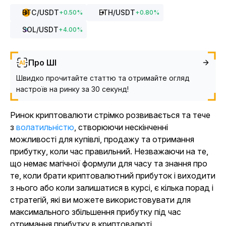
BTC
/USDT
ETH
/USDT
+
0.50
%
+
0.80
%
SOL
/USDT
+
4.00
%
Про ШІ
Швидко прочитайте статтю та отримайте огляд
настроїв на ринку за 30 секунд!
Ринок криптовалюти стрімко розвивається та тече
з
волатильністю
, створюючи нескінченні
можливості для купівлі, продажу та отримання
прибутку, коли час правильний. Незважаючи на те,
що немає магічної формули для часу та знання про
те, коли брати криптовалютний прибуток і виходити
з нього або коли залишатися в курсі, є кілька порад і
стратегій, які ви можете використовувати для
максимального збільшення прибутку під час
отримання прибутку в криптовалюті.