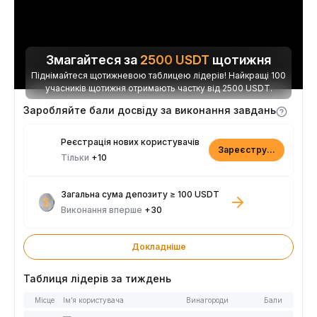
Змагайтеся за
2500
USDT
щотижня
Піднімайтеся щотижневою таблицею лідерів! Найкращі 100
учасників щотижня отримають частку від 2500 USDT.
Заробляйте бали досвіду за виконання завдань
Реєстрація нових користувачів
Зареєструватися
Тільки
+10
Загальна сума депозиту ≥ 100 USDT
Виконання вперше
+30
Докладніше
Таблиця лідерів за тиждень
Місце
Ім’я користувача
Винагороди
Бали