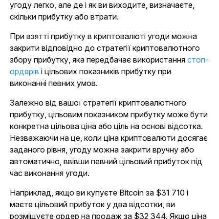
угоду легко, але де і як ви виходите, визначаєте,
скільки прибутку або втрати.
При взятті прибутку в криптовалюті угоди можна
закрити відповідно до стратегії криптовалютного
збору прибутку, яка передбачає використання
стоп-
ордерів
і цільових показників прибутку при
виконанні певних умов.
Залежно від вашої стратегії криптовалютного
прибутку, цільовим показником прибутку може бути
конкретна цільова ціна або ціль на основі відсотка.
Незважаючи на це, коли ціна криптовалюти досягає
заданого рівня, угоду можна закрити вручну або
автоматично, ввівши певний цільовий прибуток під
час виконання угоди.
Наприклад, якщо ви купуєте Bitcoin за $31 710 і
маєте цільовий прибуток у два відсотки, ви
розміщуєте ордер на продаж за $32 344. Якщо ціна