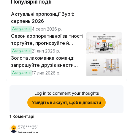
Популярні події
Актуальні пропозиції Bybit:
серпень 2026
Актуальні
4 серп 2026 р.
Сезон корпоративної звітності:
торгуйте, прогнозуйте й
вигравайте Cybertruck
Актуальні
21 лип 2026 р.
Золота лихоманка команд:
запрошуйте друзів внести
депозит на $100 і торгувати на
Актуальні
17 лип 2026 р.
$10, щоб виграти подвійні
винагороди
Log in to comment your thoughts
Увійдіть в акаунт, щоб відповісти
1
Коментарі
576***251
interesting