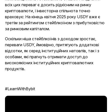
всіх цих переваг є досить рідкісним на ринку
криптовалюти, і інвесторна спільнота точно
враховує: На кінець квітня 2025 року USDY вже є
третім за рейтингом стейблкоїном з прибутковістю
за ринковим капіталом.
Оскільки ніша стейблкоїнів з доходом зростає,
переваги USDY, ймовірно, притягують додаткові
відсотки, як серед інституційних натовпів, так і з
особами, які прагнуть отримати доступ до
високоякісних інституційних криптовалютних
продуктів.
#LearnWithBybit