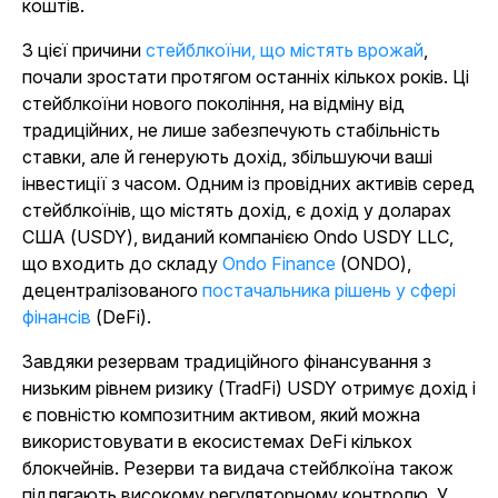
коштів.
З цієї причини
стейблкоїни, що містять врожай
,
почали зростати протягом останніх кількох років. Ці
стейблкоїни нового покоління, на відміну від
традиційних, не лише забезпечують стабільність
ставки, але й генерують дохід, збільшуючи ваші
інвестиції з часом. Одним із провідних активів серед
стейблкоїнів, що містять дохід, є дохід у доларах
США (USDY), виданий компанією Ondo USDY LLC,
що входить
до складу
Ondo Finance
(ONDO),
децентралізованого
постачальника рішень у сфері
фінансів
(DeFi).
Завдяки резервам традиційного фінансування з
низьким рівнем ризику (TradFi) USDY отримує дохід і
є повністю композитним активом, який можна
використовувати в екосистемах DeFi кількох
блокчейнів. Резерви та видача стейблкоїна також
підлягають високому регуляторному контролю. У