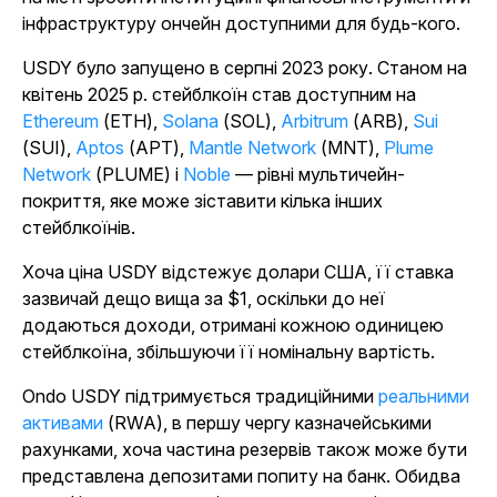
інфраструктуру ончейн доступними для будь-кого.
USDY було запущено в серпні 2023 року. Станом на
квітень 2025 р. стейблкоїн став доступним на
Ethereum
(ETH),
Solana
(SOL),
Arbitrum
(ARB),
Sui
(SUI),
Aptos
(APT),
Mantle Network
(MNT),
Plume
Network
(PLUME) і
Noble
— рівні мультичейн-
покриття, яке може зіставити кілька інших
стейблкоїнів.
Хоча ціна USDY відстежує долари США, її ставка
зазвичай дещо вища за $1, оскільки до неї
додаються доходи, отримані кожною одиницею
стейблкоїна, збільшуючи її номінальну вартість.
Ondo USDY підтримується традиційними
реальними
активами
(RWA), в першу чергу казначейськими
рахунками, хоча частина резервів також може бути
представлена депозитами попиту на банк. Обидва