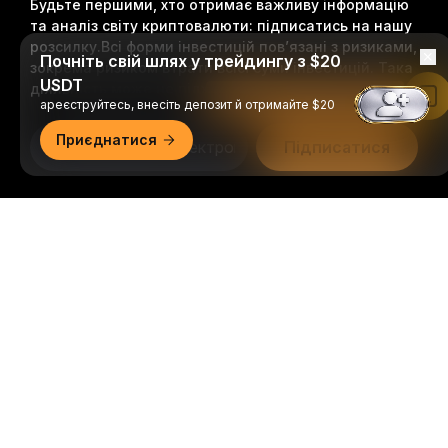
Будьте першими, хто отримає важливу інформацію
та аналіз світу криптовалюти: підписатись на нашу
розсилку.
Всі форми інвестицій пов’язані з ризиками,
Почніть свій шлях у трейдингу з $20
зокрема ризиком втрати всієї суми інвестицій. Така
USDT
діяльність може не підходити всім.
Читати в застосунку Bybit
ареєструйтесь, внесіть депозит й отримайте $20
Приєднатися
Підписатися
Ми в соцмережах
Докладний огляд
© 2018-2026 Bybit.com. Всі права захищені.