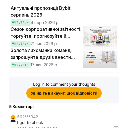
Актуальні пропозиції Bybit:
серпень 2026
Актуальні
4 серп 2026 р.
Сезон корпоративної звітності:
торгуйте, прогнозуйте й
вигравайте Cybertruck
Актуальні
21 лип 2026 р.
Золота лихоманка команд:
запрошуйте друзів внести
депозит на $100 і торгувати на
Актуальні
17 лип 2026 р.
$10, щоб виграти подвійні
винагороди
Log in to comment your thoughts
Увійдіть в акаунт, щоб відповісти
5
Коментарі
562***342
I got to check