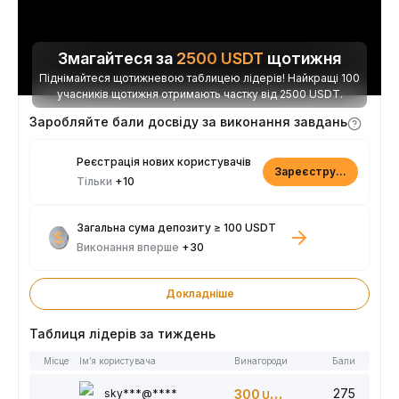
Змагайтеся за
2500
USDT
щотижня
Піднімайтеся щотижневою таблицею лідерів! Найкращі 100
учасників щотижня отримають частку від 2500 USDT.
Заробляйте бали досвіду за виконання завдань
Реєстрація нових користувачів
Зареєструватися
Тільки
+10
Загальна сума депозиту ≥ 100 USDT
Виконання вперше
+30
Докладніше
Таблиця лідерів за тиждень
Місце
Ім’я користувача
Винагороди
Бали
275
sky***@****
300
USDT