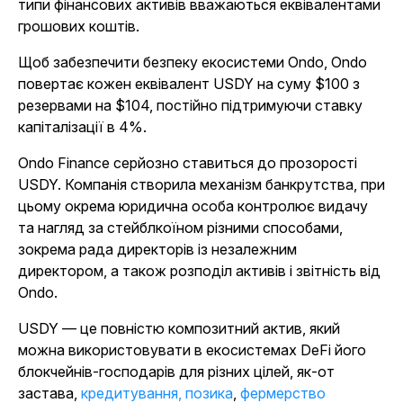
типи фінансових активів вважаються еквівалентами
грошових коштів.
Щоб забезпечити безпеку екосистеми Ondo, Ondo
повертає кожен еквівалент USDY на суму $100 з
резервами на $104, постійно підтримуючи ставку
капіталізації в 4%.
Ondo Finance серйозно ставиться до прозорості
USDY. Компанія створила механізм банкрутства, при
цьому окрема юридична особа контролює видачу
та нагляд за стейблкоїном різними способами,
зокрема рада директорів із незалежним
директором, а також розподіл активів і звітність від
Ondo.
USDY — це повністю композитний актив, який
можна використовувати в екосистемах DeFi його
блокчейнів-господарів для різних цілей, як-от
застава,
кредитування, позика
,
фермерство