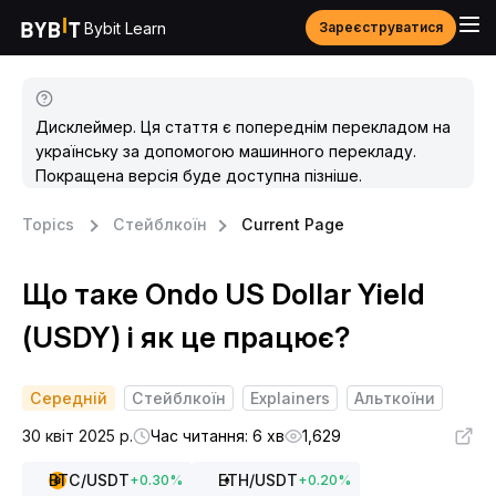
Bybit Learn
Зареєструватися
Дисклеймер. Ця стаття є попереднім перекладом на
українську за допомогою машинного перекладу.
Покращена версія буде доступна пізніше.
Topics
Стейблкоїн
Current Page
Що таке Ondo US Dollar Yield
(USDY) і як це працює?
Середній
Стейблкоїн
Explainers
Альткоїни
30 квіт 2025 р.
Час читання: 6 хв
1,629
BTC
/USDT
ETH
/USDT
+
0.30
%
+
0.20
%