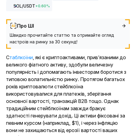
SOL
/USDT
+
0.60
%
Про ШІ
Швидко прочитайте статтю та отримайте огляд
настроїв на ринку за 30 секунд!
Стаблкоїни
, які є криптоактивами, прив’язаними до
великого фіатного активу, здобули величезну
популярність і допомагають інвесторам боротися з
типовою волатильністю ринку. Протягом багатьох
років криптовалюти стейблкоїна
використовувалися для платежів, зберігання
основної вартості, транзакцій B2B тощо. Однак
традиційним стейблкоїнам завжди бракує
здатності генерувати дохід. Ці активи фіксовані за
певним курсом (наприклад, $1), і через інфляцію
вони не захищаються від ерозії вартості ваших