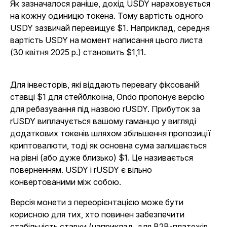
Як зазначалося раніше, дохід USDY нараховується
на кожну одиницю токена. Тому вартість одного
USDY зазвичай перевищує $1. Наприклад, середня
вартість USDY на момент написання цього листа
(30 квітня 2025 р.) становить $1,11.
Для інвесторів, які віддають перевагу фіксованій
ставці $1 для стейблкоїна, Ondo пропонує версію
для ребазування під назвою rUSDY. Прибуток за
rUSDY виплачується вашому гаманцю у вигляді
додаткових токенів шляхом збільшення пропозиції
криптовалюти, тоді як основна сума залишається
на рівні (або дуже близько) $1. Це називається
поверненням. USDY і rUSDY є вільно
конвертованими між собою.
Версія монети з переорієнтацією може бути
корисною для тих, хто повинен забезпечити
стабільність ставки (наприклад, для B2B-платежів