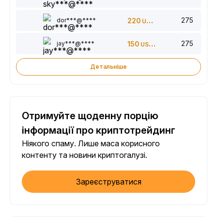
275
dor***@****
220
USDT
275
jay***@****
150
USDT
Детальніше
Отримуйте щоденну порцію
інформації про криптотрейдинг
Ніякого спаму. Лише маса корисного
контенту та новини криптогалузі.
Зареєструватися