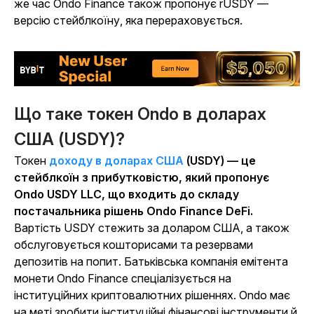
же час Ondo Finance також пропонує rUSDY —
версію стейблкоїну, яка перераховується.
Що таке токен Ondo в доларах
США (USDY)?
Токен
доходу в доларах США
(USDY) — це
стейблкоїн з прибутковістю, який пропонує
Ondo USDY LLC, що входить до складу
постачальника рішень Ondo Finance DeFi.
Вартість USDY стежить за доларом США, а також
обслуговується кошторисами та резервами
депозитів на попит. Батьківська компанія емітента
монети Ondo Finance спеціалізується на
інституційних криптовалютних рішеннях. Ondo має
на меті зробити інституційні фінансові інструменти й