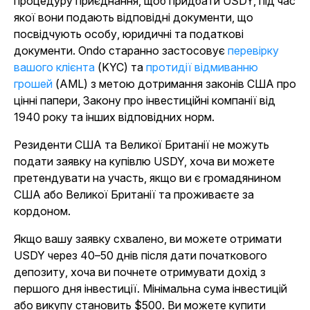
процедуру приєднання, щоб придбати USDY, під час
якої вони подають відповідні документи, що
посвідчують особу, юридичні та податкові
документи. Ondo старанно застосовує
перевірку
вашого клієнта
(KYC) та
протидії відмиванню
грошей
(AML) з метою дотримання законів США про
цінні папери, Закону про інвестиційні компанії від
1940 року та інших відповідних норм.
Резиденти США та Великої Британії не можуть
подати заявку на купівлю USDY, хоча ви можете
претендувати на участь, якщо ви є громадянином
США або Великої Британії та проживаєте за
кордоном.
Якщо вашу заявку схвалено, ви можете отримати
USDY через 40–50 днів після дати початкового
депозиту, хоча ви почнете отримувати дохід з
першого дня інвестиції. Мінімальна сума інвестицій
або викупу становить $500. Ви можете купити