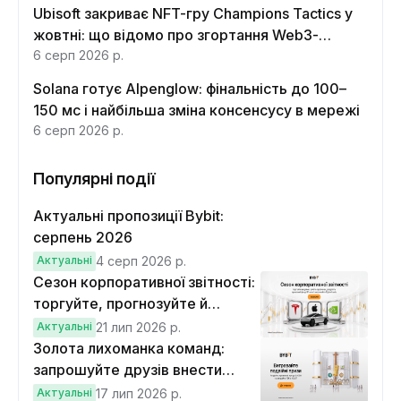
Ubisoft закриває NFT-гру Champions Tactics у
жовтні: що відомо про згортання Web3-
функцій
6 серп 2026 р.
Solana готує Alpenglow: фінальність до 100–
150 мс і найбільша зміна консенсусу в мережі
6 серп 2026 р.
Популярні події
Актуальні пропозиції Bybit:
серпень 2026
Актуальні
4 серп 2026 р.
Сезон корпоративної звітності:
торгуйте, прогнозуйте й
вигравайте Cybertruck
Актуальні
21 лип 2026 р.
Золота лихоманка команд:
запрошуйте друзів внести
депозит на $100 і торгувати на
Актуальні
17 лип 2026 р.