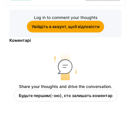
$10, щоб виграти подвійні
винагороди
Log in to comment your thoughts
Увійдіть в акаунт, щоб відповісти
Коментарі
Share your thoughts and drive the conversation.
Будьте першим(-ою), хто залишать коментар