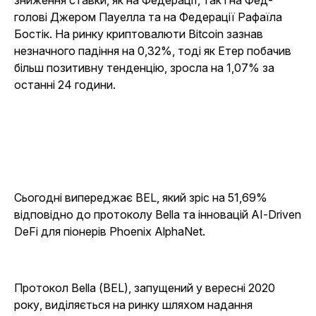
зниження ставки, як на Федерації, так і на Фед-
голові Джером Пауелла та на Федерації Рафаїла
Бостік. На ринку криптовалюти Bitcoin зазнав
незначного падіння на 0,32%, тоді як Етер побачив
більш позитивну тенденцію, зросла на 1,07% за
останні 24 години.
Сьогодні випереджає BEL, який зріс на 51,69%
відповідно до протоколу Bella та інновацій AI-Driven
DeFi для піонерів Phoenix AlphaNet.
Протокол Bella (BEL), запущений у вересні 2020
року, виділяється на ринку шляхом надання