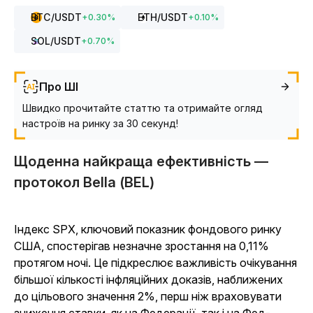
BTC
/USDT
ETH
/USDT
+
0.30
%
+
0.10
%
SOL
/USDT
+
0.70
%
Про ШІ
Швидко прочитайте статтю та отримайте огляд
настроїв на ринку за 30 секунд!
Щоденна найкраща ефективність —
протокол Bella (BEL)
Індекс SPX, ключовий показник фондового ринку
США, спостерігав незначне зростання на 0,11%
протягом ночі. Це підкреслює важливість очікування
більшої кількості інфляційних доказів, наближених
до цільового значення 2%, перш ніж враховувати