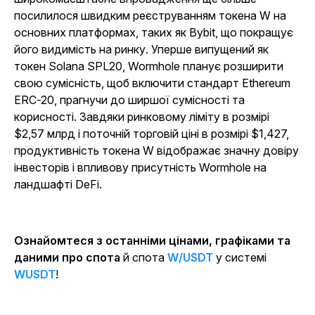
посилилося швидким реєструванням токена W на
основних платформах, таких як Bybit, що покращує
його видимість на ринку. Уперше випущений як
токен Solana SPL20, Wormhole планує розширити
свою сумісність, щоб включити стандарт Ethereum
ERC-20, прагнучи до ширшої сумісності та
корисності. Завдяки ринковому ліміту в розмірі
$2,57 млрд і поточній торговій ціні в розмірі $1,427,
продуктивність токена W відображає значну довіру
інвесторів і впливову присутність Wormhole на
ландшафті DeFi.
Ознайомтеся з останніми цінами, графіками та
даними про спота
й спота
W/USDT
у системі
WUSDT
!