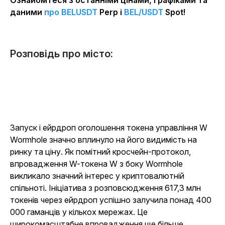
Ознайомтеся з останніми цінами, графіками та
даними
про BELUSDT
Perp і
BEL/USDT
Spot!
Розповідь про місто:
Запуск і ейрдроп оголошення токена управління W
Wormhole значно вплинуло на його видимість на
ринку та ціну. Як помітний кросчейн-протокол,
впровадження W-токена W з боку Wormhole
викликало значний інтерес у криптовалютній
спільноті. Ініціатива з розповсюдження 617,3 млн
токенів через ейрдроп успішно залучила понад 400
000 гаманців у кількох мережах. Це
широкомасштабне впровадження ще більше