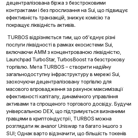
децентралізована біржа з безстроковими
контрактами і без прослизання на Sui, що підвищує
ефективність транзакцій, знижує комісію та
покращує ліквідність активів.
TURBOS відрізняється тим, що об'єднує різні
послуги ліквідності в рамках екосистеми Sui,
включаючи AMM з концентрованою ліквідністю,
Launchpad TurboStar, TurbosBoost та безстрокову
торгівлю. Мета TURBOS – створити надійну
загальнодоступну інфраструктуру в мережі Sui,
заохочуючи децентралізовану торгівлю для
масового впровадження за рахунок максимізації
ефективності капіталу, динамічного управління
активами та спрощеного торгового досвіду. Будучи
універсальною DEX, що підтримується визнаними
гравцями в криптоіндустрії, TURBOS можна
розглядати як аналог Uniswap та багато іншого з
SUI; Однак варто відзначити, що більшість токенів