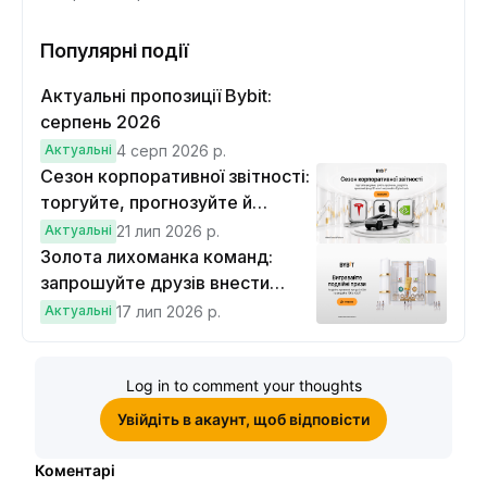
Популярні події
Актуальні пропозиції Bybit:
серпень 2026
Актуальні
4 серп 2026 р.
Сезон корпоративної звітності:
торгуйте, прогнозуйте й
вигравайте Cybertruck
Актуальні
21 лип 2026 р.
Золота лихоманка команд:
запрошуйте друзів внести
депозит на $100 і торгувати на
Актуальні
17 лип 2026 р.
$10, щоб виграти подвійні
винагороди
Log in to comment your thoughts
Увійдіть в акаунт, щоб відповісти
Коментарі