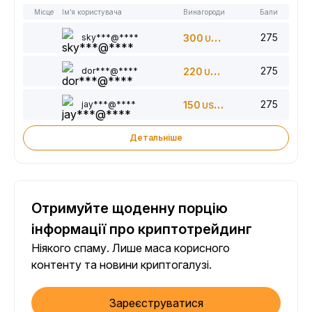
Місце
Ім’я користувача
Винагороди
Бали
275
sky***@****
300
USDT
275
dor***@****
220
USDT
275
jay***@****
150
USDT
Детальніше
Отримуйте щоденну порцію
інформації про криптотрейдинг
Ніякого спаму. Лише маса корисного
контенту та новини криптогалузі.
Зареєструватися