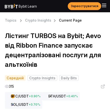
Bybit Learn
Зареєструватися
Topics
Crypto Insights
Current Page
Лістинг TURBOS на Bybit; Aevo
від Ribbon Finance запускає
децентралізовані послуги для
альткоїнів
Середній
Crypto Insights
Daily Bits
315
BTC
/USDT
ETH
/USDT
+
0.90
%
+
0.40
%
SOL
/USDT
+
0.70
%