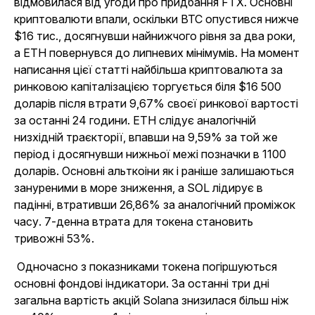
відмовилася від угоди про придбання FTX. Основні
криптовалюти впали, оскільки BTC опустився нижче
$16 тис., досягнувши найнижчого рівня за два роки,
а ETH повернувся до липневих мінімумів. На момент
написання цієї статті найбільша криптовалюта за
ринковою капіталізацією торгується біля $16 500
доларів після втрати 9,67% своєї ринкової вартості
за останні 24 години. ETH слідує аналогічній
низхідній траєкторії, впавши на 9,59% за той же
період і досягнувши нижньої межі позначки в 1100
доларів. Основні альткоіни як і раніше залишаються
зануреними в море зниження, а SOL лідирує в
падінні, втративши 26,86% за аналогічний проміжок
часу. 7-денна втрата для токена становить
тривожні 53%.
Одночасно з показниками токена погіршуються
основні фондові індикатори. За останні три дні
загальна вартість акцій Solana знизилася більш ніж