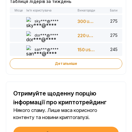
Таблиця лідерів за тиждень
Місце
Ім’я користувача
Винагороди
Бали
275
sky***@****
300
USDT
275
dor***@****
220
USDT
245
san***@****
150
USDT
Детальніше
Отримуйте щоденну порцію
інформації про криптотрейдинг
Ніякого спаму. Лише маса корисного
контенту та новини криптогалузі.