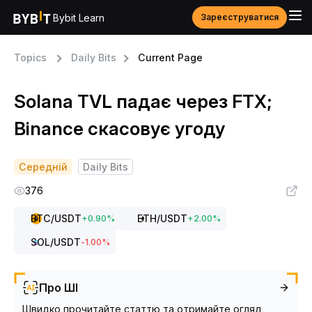
Bybit Learn
Зареєструватися
Topics
Daily Bits
Current Page
Solana TVL падає через FTX;
Binance скасовує угоду
Середній
Daily Bits
376
BTC
/USDT
ETH
/USDT
+
0.90
%
+
2.00
%
SOL
/USDT
-1.00
%
Про ШІ
Швидко прочитайте статтю та отримайте огляд