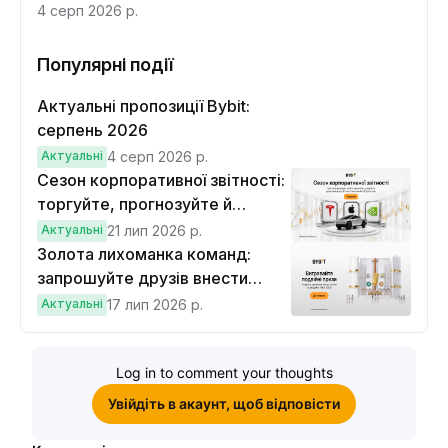
інтерфейс
4 серп 2026 р.
Популярні події
Актуальні пропозиції Bybit:
серпень 2026
Актуальні
4 серп 2026 р.
Сезон корпоративної звітності:
торгуйте, прогнозуйте й
вигравайте Cybertruck
Актуальні
21 лип 2026 р.
Золота лихоманка команд:
запрошуйте друзів внести
депозит на $100 і торгувати на
Актуальні
17 лип 2026 р.
$10, щоб виграти подвійні
винагороди
Log in to comment your thoughts
Увійдіть в акаунт, щоб відповісти