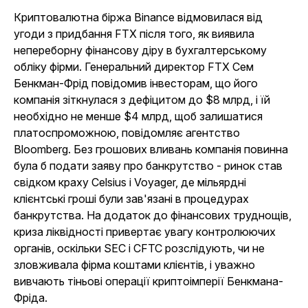
Криптовалютна біржа Binance відмовилася від
угоди з придбання FTX після того, як виявила
непереборну фінансову діру в бухгалтерському
обліку фірми. Генеральний директор FTX Сем
Бенкман-Фрід повідомив інвесторам, що його
компанія зіткнулася з дефіцитом до $8 млрд, і їй
необхідно не менше $4 млрд, щоб залишатися
платоспроможною, повідомляє агентство
Bloomberg. Без грошових вливань компанія повинна
була б подати заяву про банкрутство - ринок став
свідком краху Celsius і Voyager, де мільярдні
клієнтські гроші були зав'язані в процедурах
банкрутства. На додаток до фінансових труднощів,
криза ліквідності привертає увагу контролюючих
органів, оскільки SEC і CFTC розслідують, чи не
зловживала фірма коштами клієнтів, і уважно
вивчають тіньові операції криптоімперії Бенкмана-
Фріда.