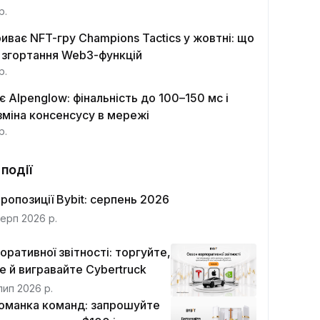
р.
риває NFT-гру Champions Tactics у жовтні: що
 згортання Web3-функцій
р.
є Alpenglow: фінальність до 100–150 мс і
зміна консенсусу в мережі
р.
 події
ропозиції Bybit: серпень 2026
серп 2026 р.
ративної звітності: торгуйте,
е й вигравайте Cybertruck
лип 2026 р.
оманка команд: запрошуйте