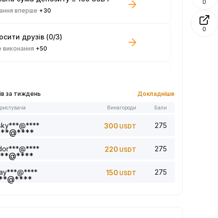
0
ання вперше
+30
0
сити друзів (0/3)
 виконання
+50
ова угода ≥ 100 USDT
 виконання
+10
ів за тиждень
Докладніше
ористувача
Винагороди
Бали
ей прочитано: 0/5
 виконання
+1
sky***@****
275
300
USDT
dor***@****
275
220
USDT
ти коментар (0/5)
 виконання
+2
jay***@****
275
150
USDT
Поставити вподобайки на 5 стат. (0/5)
 виконання
+1