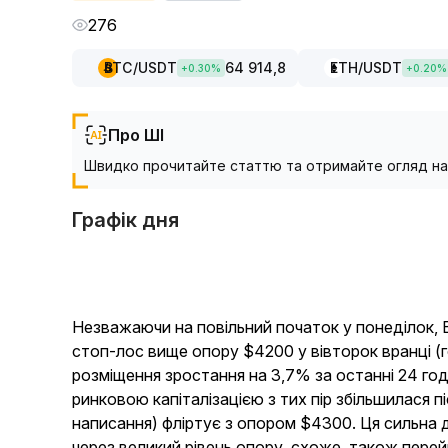
276
BTC
/USDT
64 914,8
ETH
/USDT
+
0.30
%
+
0.20
%
Про ШІ
Швидко прочитайте статтю та отримайте огляд нас
Графік дня
Незважаючи на повільний початок у понеділок,
стоп-лос вище опору $4200 у вівторок вранці (год
розміщення зростання на 3,7% за останні 24 го
ринковою капіталізацією з тих пір збільшилася пі
написання) фліртує з опором $4300. Ця сильна 
через великий рівень опору, схоже, також перей