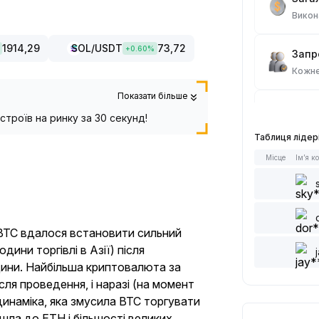
Викон
1914,29
SOL
/USDT
73,72
+
0.60
%
Запро
Кожне
Показати більше
Спот
троїв на ринку за 30 секунд!
Кожне
Таблиця лідер
Місце
Ім’я к
Стат
Кожне
Дода
 BTC вдалося встановити сильний
Кожне
ини торгівлі в Азії) після
дини. Найбільша криптовалюта за
сля проведення, і наразі (на момент
Кожне
динаміка, яка змусила BTC торгувати
шла до ETH і більшості великих