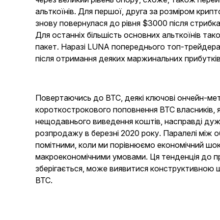
альткоїнів. Для першої, друга за розміром крип
знову повернулася до рівня $3000 після стрибка 
Для останніх більшість основних альткоїнів та
пакет. Наразі LUNA попереднього топ-трейдера
після отримання деяких маржинальних прибутків
Повертаючись до BTC, деякі ключові ончейн-мет
короткострокового поповнення BTC власників, я
нещодавнього виведення коштів, насправді дуже
розпродажу в березні 2020 року. Паралелі між 
помітними, коли ми порівнюємо економічний шок
макроекономічними умовами. Ця тенденція до п
зберігається, може виявитися конструктивною 
BTC.