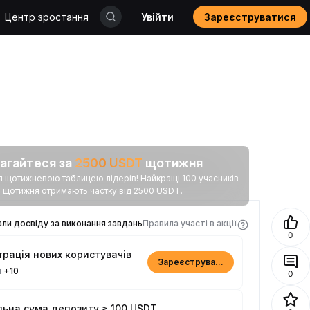
Центр зростання
Увійти
Зареєструватися
агайтеся за
2500
USDT
щотижня
щотижневою таблицею лідерів! Найкращі 100 учасників
щотижня отримають частку від 2500 USDT.
ли досвіду за виконання завдань
Правила участі в акції
0
трація нових користувачів
Зареєструватися
и
+10
0
льна сума депозиту ≥ 100 USDT