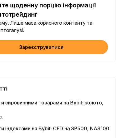
те щоденну порцію інформації
Поширити статтю в соцмережах (0/5)
 виконання
+2
птотрейдинг
паму. Лише маса корисного контенту та
+ торгівля з ботами
птогалузі.
 виконання
+10
Зареєструватися
діть перевірку особи
ання вперше
+20
тиція на Earn ≥ 10U
ання вперше
+15
тті
Торговий обсяг на ф'ючерсах ≥ $1000
ти сировинними товарами на Bybit: золото,
 виконання
+15
р.
овий обсяг на опціонах ≥ $2000
ти індексами на Bybit: CFD на SP500, NAS100
 виконання
+10