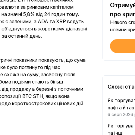
Отримуй
товалюта за ринковим капіталом
Кожне
про кри
на значні 5,8% від 24 годин тому.
кож є зеленими, а ADA та XRP ведуть
Ніякого с
 об’єднується в жорсткому діапазоні
$100
новини кри
 за останній день.
Кожне
Прой
ричні показники показують, що сума
Викон
ке було поглинуто під час
 схожа на суму, засвоєну після
Інвес
обома подіями стають більш
Викон
Схожі ста
 від продажу в березні з поточними
ропозиції BTC STH, якщо вона
Як торгува
щодо короткострокових цінових дій
Кожне
нафта й газ
6 серп 2026 
Торг
Як торгува
Кожне
та інші