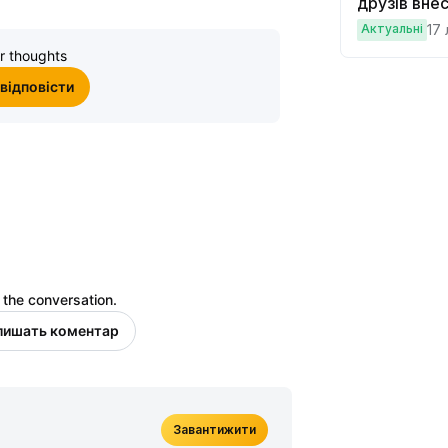
друзів внес
торгувати н
Актуальні
17 
винагород
r thoughts
 відповісти
 the conversation.
алишать коментар
Завантижити