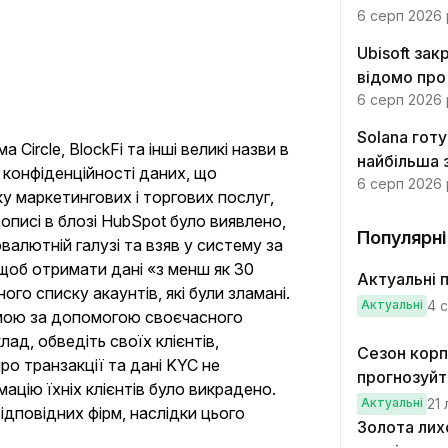
6 серп 2026 
Ubisoft зак
відомо про
Почніть свій шлях у
6 серп 2026 
трейдингу з $20 USDT
Solana готу
 Circle, BlockFi та інші великі назви в
найбільша 
ареєструйтесь, внесіть депозит й отримайте $20
я конфіденційності даних, що
6 серп 2026 
у маркетингових і торгових послуг,
Приєднатися
дописі в блозі HubSpot було виявлено,
Популярні
валютній галузі та взяв у систему за
щоб отримати дані «з менш як 30
Актуальні п
го списку акаунтів, які були зламані.
Актуальні
4 
омою за допомогою своєчасного
лад, обведіть своїх клієнтів,
Сезон корпо
про транзакції та дані KYC не
прогнозуйт
ацію їхніх клієнтів було викрадено.
Актуальні
21 
відповідних фірм, наслідки цього
Золота лих