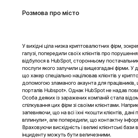
Розмова про місто
У вихідні ціла низка криптовалютних фірм, зокрема
галузі, попередили своїх клієнтів про порушенн
відбулося в HubSpot, сторонньому постачальник
послуги якого залучили ці вищезгадані фірми. У 
що хакер спеціально націлював клієнтів у крипто
допомогою зламаного акаунта для працівників, 
порталів Hubspot». Однак HubSpot не надав повно
Особа деяких із заражених компаній стала від
спілкування цих фірм зі своїми клієнтами. Наприк
запевняючи, що на всі їхні «кошти клієнтів, дані 
вплинули», але попередили, що контактну інформ
Враховуючи висхідність і великі клієнтські бази 
інциденту можуть бути величезними.