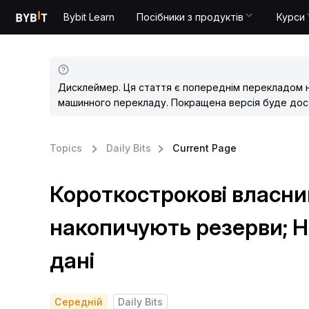
Bybit Learn
Посібники з продуктів
Курси
Дисклеймер. Ця стаття є попереднім перекладом 
машинного перекладу. Покращена версія буде дост
Topics
Daily Bits
Current Page
Короткострокові власн
накопичують резерви; H
дані
Середній
Daily Bits