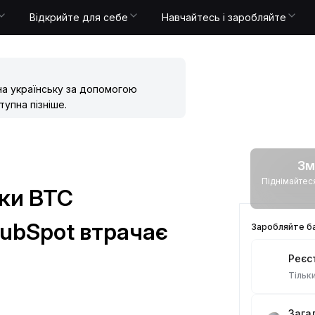
Відкрийте для себе
Навчайтесь і заробляйте
на українську за допомогою
упна пізніше.
Зм
Піднімайтеся 
ики ВТС
ubSpot втрачає
Заробляйте ба
Реєс
Тільк
Зага