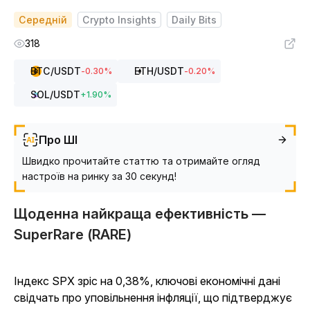
Середній
Crypto Insights
Daily Bits
318
BTC
/USDT
ETH
/USDT
-0.30
%
-0.20
%
SOL
/USDT
+
1.90
%
Про ШІ
Швидко прочитайте статтю та отримайте огляд
настроїв на ринку за 30 секунд!
Щоденна найкраща ефективність —
SuperRare (RARE)
Індекс SPX зріс на 0,38%, ключові економічні дані
свідчать про уповільнення інфляції, що підтверджує