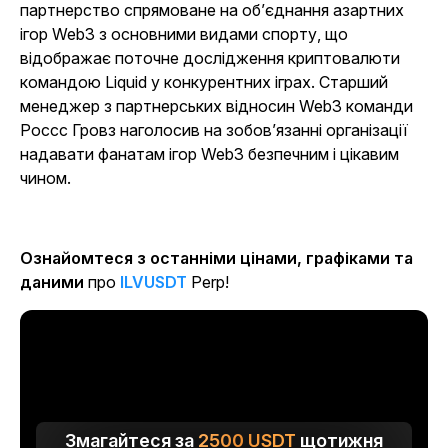
партнерство спрямоване на об’єднання азартних
ігор Web3 з основними видами спорту, що
відображає поточне дослідження криптовалюти
командою Liquid у конкурентних іграх. Старший
менеджер з партнерських відносин Web3 команди
Россс Гровз наголосив на зобов’язанні організації
надавати фанатам ігор Web3 безпечним і цікавим
чином.
Ознайомтеся з останніми цінами, графіками та
даними
про
ILVUSDT
Perp!
Змагайтеся за
2500
USDT
щотижня