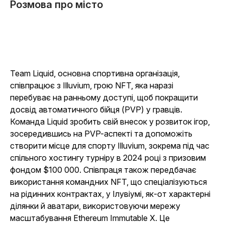
Розмова про місто
Team Liquid, основна спортивна організація,
співпрацює з Illuvium, грою NFT, яка наразі
перебуває на ранньому доступі, щоб покращити
досвід автоматичного бійця (PVP) у гравців.
Команда Liquid зробить свій внесок у розвиток ігор,
зосередившись на PVP-аспекті та допоможіть
створити місце для спорту Illuvium, зокрема під час
спільного хостингу турніру в 2024 році з призовим
фондом $100 000. Співпраця також передбачає
використання командних NFT, що спеціалізуються
на рідинних контрактах, у Ілувіумі, як-от характерні
ділянки й аватари, використовуючи мережу
масштабування Ethereum Immutable X. Це