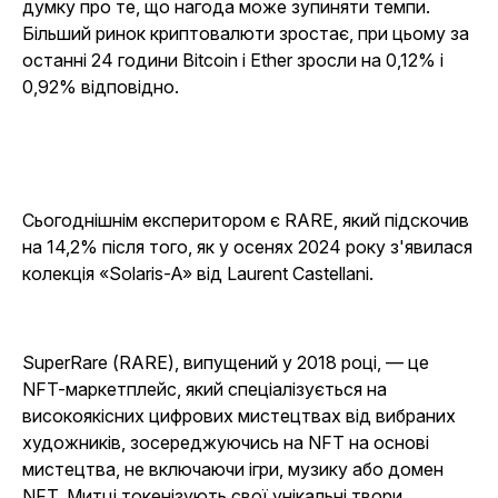
думку про те, що нагода може зупиняти темпи.
Більший ринок криптовалюти зростає, при цьому за
останні 24 години Bitcoin і Ether зросли на 0,12% і
0,92% відповідно.
Сьогоднішнім експеритором є RARE, який підскочив
на 14,2% після того, як у осенях 2024 року з'явилася
колекція «Solaris-A» від Laurent Castellani.
SuperRare (RARE), випущений у 2018 році, — це
NFT-маркетплейс, який спеціалізується на
високоякісних цифрових мистецтвах від вибраних
художників, зосереджуючись на NFT на основі
мистецтва, не включаючи ігри, музику або домен
NFT. Митці токенізують свої унікальні твори