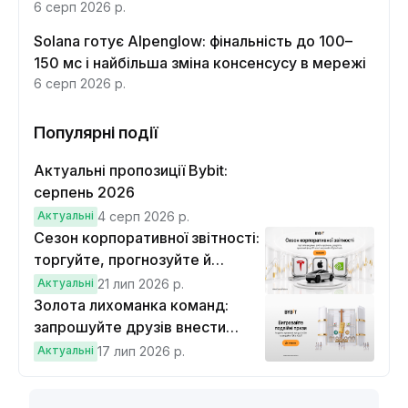
функцій
6 серп 2026 р.
Solana готує Alpenglow: фінальність до 100–
150 мс і найбільша зміна консенсусу в мережі
6 серп 2026 р.
Популярні події
Актуальні пропозиції Bybit:
серпень 2026
Актуальні
4 серп 2026 р.
Сезон корпоративної звітності:
торгуйте, прогнозуйте й
вигравайте Cybertruck
Актуальні
21 лип 2026 р.
Золота лихоманка команд:
запрошуйте друзів внести
депозит на $100 і торгувати на
Актуальні
17 лип 2026 р.
$10, щоб виграти подвійні
винагороди