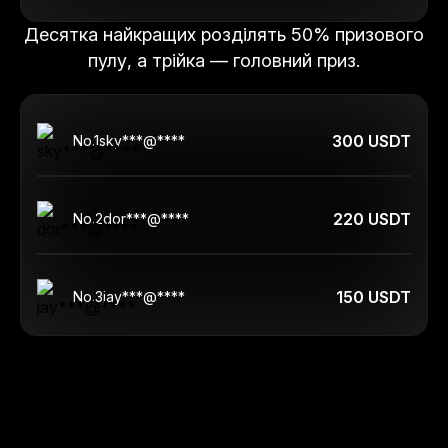
Десятка найкращих розділять 50% призового
пулу, а трійка — головний приз.
300 USDT
No.
1
sky***@****
220 USDT
No.
2
dor***@****
150 USDT
No.
3
jay***@****