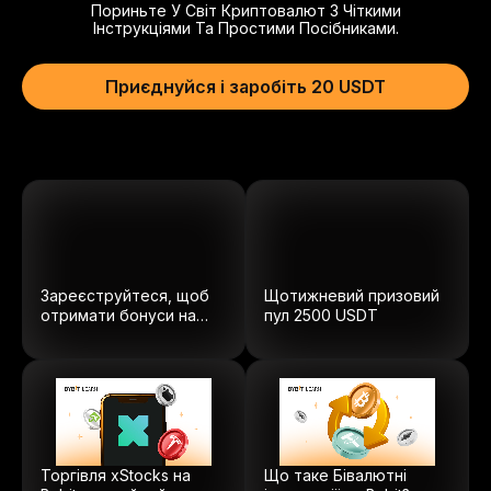
Пориньте У Світ Криптовалют З Чіткими
Інструкціями Та Простими Посібниками.
Приєднуйся і заробіть 20 USDT
Зареєструйтеся, щоб
Щотижневий призовий
отримати бонуси на
пул
2500
USDT
суму $5100.
Торгівля xStocks на
Що таке Бівалютні