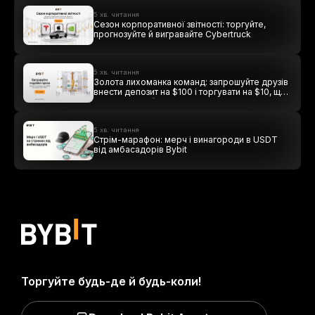
5 хв. читання
Сезон корпоративної звітності: торгуйте,
прогнозуйте й вигравайте Cybertruck
5 хв. читання
Золота лихоманка команд: запрошуйте друзів
внести депозит на $100 і торгувати на $10, щоб
виграти подвійні винагороди
5 хв. читання
Стрім-марафон: мерч і винагороди в USDT
від амбасадорів Bybit
Торгуйте будь-де й будь-коли!