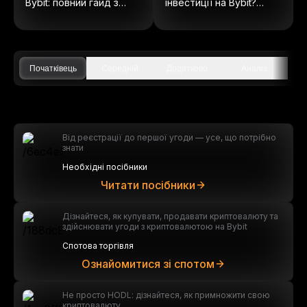
Bybit: повний гайд з
інвестиції на Bybit?
ончейн акцій
(Оновлено 2025)
Початківець
Середній
Додатково
Аналіз
Від реєстрації до першої угоди — усе, що потрібно
знати
Необхідні посібники
Читати посібники
Дізнайтеся, як купувати, продавати криптовалюту та
здійснювати угоди з криптовалютою на Bybit
Спотова торгівля
Ознайомитися зі спотом
Не просто HODL: дізнайтеся, як примножити свою
криптовалюту