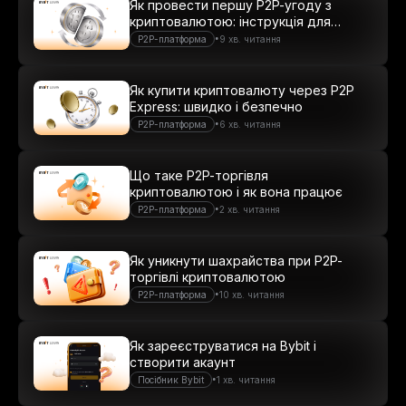
Як провести першу P2P-угоду з
криптовалютою: інструкція для
новачків
•
P2P-платформа
9 хв. читання
Як купити криптовалюту через P2P
Express: швидко і безпечно
•
P2P-платформа
6 хв. читання
Що таке P2P-торгівля
криптовалютою і як вона працює
•
P2P-платформа
2 хв. читання
Як уникнути шахрайства при P2P-
торгівлі криптовалютою
•
P2P-платформа
10 хв. читання
Як зареєструватися на Bybit і
створити акаунт
•
Посібник Bybit
1 хв. читання