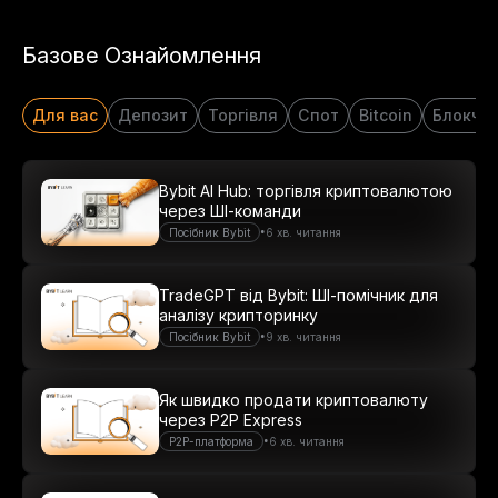
Базове Ознайомлення
Для вас
Депозит
Торгівля
Спот
Bitcoin
Блокче
Bybit AI Hub: торгівля криптовалютою
через ШІ-команди
•
Посібник Bybit
6 хв. читання
TradeGPT від Bybit: ШІ-помічник для
аналізу крипторинку
•
Посібник Bybit
9 хв. читання
Як швидко продати криптовалюту
через P2P Express
•
P2P-платформа
6 хв. читання