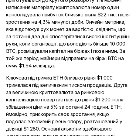
приготувалися до крутого розвороту. На момент
написання матеріалу криптовалюта номер один
консолідувала прибуток близько рівня $22 тис. після
зростання на 4,3% минулої доби. Ончейн-метрика,
яка відстежує рух монет за вартістю, свідчить, що
за останні два дні спостерігалися високі інституційні
рухи, коли організації, що володіють більше 10 000
BTC, розміщували капітал на біржах і поза ними. За
той же період майнери відправили на біржі BTC на
суму $1,94 мільярда.
Ключова підтримка ETH близько рівня $1 000
трималася під величезним тиском продавців. Друга
за величиною криптовалюта за ринковою
капіталізацією повертається до рівня $1 200 після
збільшення ціни на 5% за останні 24 години. ETH,
ймовірно, прискорить своє зростання, якщо
подолає важливий рівень опору, розташований у
ділянці $1 280. Основні алькоїни здебільшого