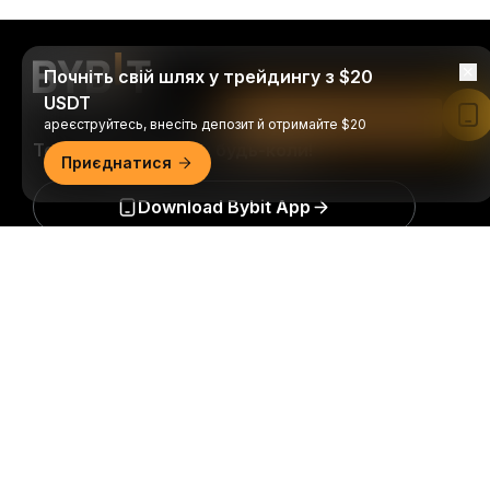
Почніть свій шлях у трейдингу з $20
USDT
Читати в застосунку Bybit
ареєструйтесь, внесіть депозит й отримайте $20
Торгуйте будь-де й будь-коли!
Приєднатися
Download Bybit App
Докладний огляд
Будьте першими, хто отримає важливу інформацію
та аналіз світу криптовалюти: підписатись на нашу
розсилку.
Всі форми інвестицій пов’язані з ризиками,
зокрема ризиком втрати всієї суми інвестицій. Така
діяльність може не підходити всім.
Підписатися