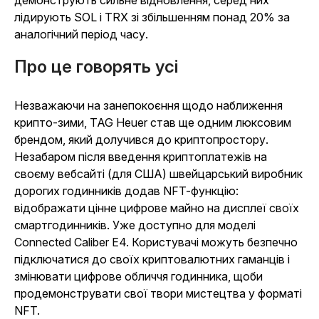
демонструють сильне відновлення, серед них
лідирують SOL і TRX зі збільшенням понад 20% за
аналогічний період часу.
Про це говорять усі
Незважаючи на занепокоєння щодо наближення
крипто-зими, TAG Heuer став ще одним люксовим
брендом, який долучився до криптопростору.
Незабаром після введення криптоплатежів на
своєму вебсайті (для США) швейцарський виробник
дорогих годинників додав NFT-функцію:
відображати цінне цифрове майно на дисплеї своїх
смартгодинників. Уже доступно для моделі
Connected Caliber E4. Користувачі можуть безпечно
підключатися до своїх криптовалютних гаманців і
змінювати цифрове обличчя годинника, щоби
продемонструвати свої твори мистецтва у форматі
NFT.