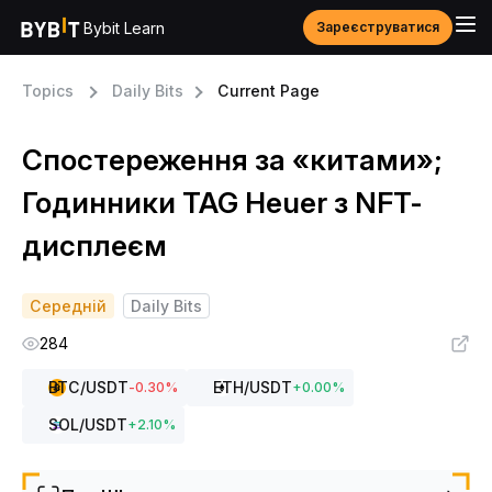
Bybit Learn
Зареєструватися
Topics
Daily Bits
Current Page
Спостереження за «китами»;
Годинники TAG Heuer з NFT-
дисплеєм
Середній
Daily Bits
284
BTC
/USDT
ETH
/USDT
-0.30
%
+
0.00
%
SOL
/USDT
+
2.10
%