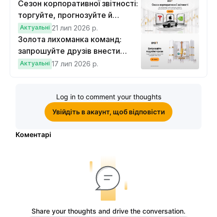
Сезон корпоративної звітності:
торгуйте, прогнозуйте й
вигравайте Cybertruck
Актуальні
21 лип 2026 р.
Золота лихоманка команд:
запрошуйте друзів внести
депозит на $100 і торгувати на
Актуальні
17 лип 2026 р.
$10, щоб виграти подвійні
винагороди
Log in to comment your thoughts
Увійдіть в акаунт, щоб відповісти
Коментарі
Share your thoughts and drive the conversation.