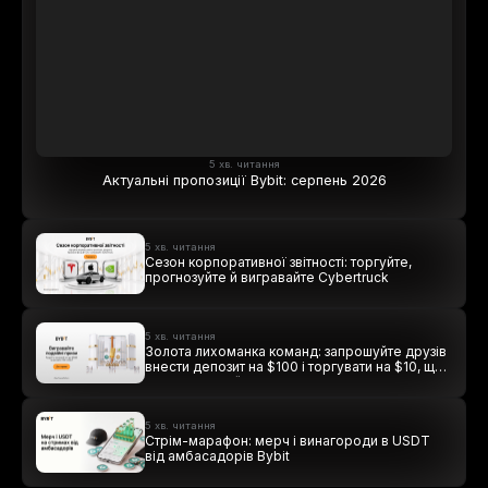
5 хв. читання
Актуальні пропозиції Bybit: серпень 2026
5 хв. читання
Сезон корпоративної звітності: торгуйте,
прогнозуйте й вигравайте Cybertruck
5 хв. читання
Золота лихоманка команд: запрошуйте друзів
внести депозит на $100 і торгувати на $10, щоб
виграти подвійні винагороди
5 хв. читання
Стрім-марафон: мерч і винагороди в USDT
від амбасадорів Bybit