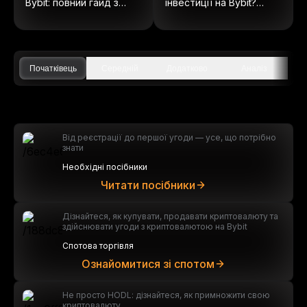
Bybit: повний гайд з
інвестиції на Bybit?
ончейн акцій
(Оновлено 2025)
Початківець
Середній
Додатково
Аналіз
Від реєстрації до першої угоди — усе, що потрібно
знати
Необхідні посібники
Читати посібники
Дізнайтеся, як купувати, продавати криптовалюту та
здійснювати угоди з криптовалютою на Bybit
Спотова торгівля
Ознайомитися зі спотом
Не просто HODL: дізнайтеся, як примножити свою
криптовалюту