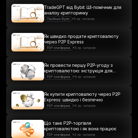
TradeGPT від Bybit: ШІ-помічник для
аналізу крипторинку
•
Посібник Bybit
9 хв. читання
Як швидко продати криптовалюту
через P2P Express
•
P2P-платформа
6 хв. читання
Як провести першу P2P-угоду з
криптовалютою: інструкція для
новачків
•
P2P-платформа
9 хв. читання
Як купити криптовалюту через P2P
Express: швидко і безпечно
•
P2P-платформа
6 хв. читання
Що таке P2P-торгівля
криптовалютою і як вона працює
•
P2P-платформа
2 хв. читання