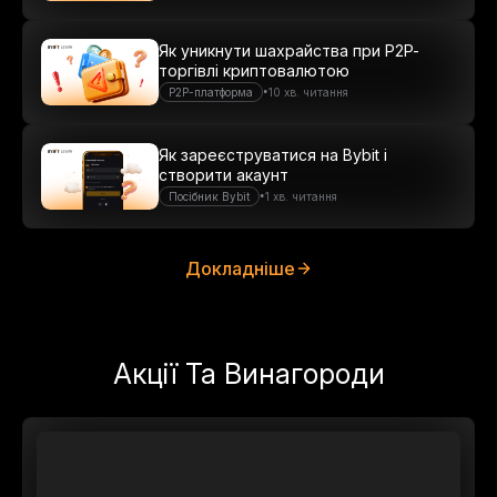
Як уникнути шахрайства при P2P-
торгівлі криптовалютою
•
P2P-платформа
10 хв. читання
Як зареєструватися на Bybit і
створити акаунт
•
Посібник Bybit
1 хв. читання
Докладніше
Акції Та Винагороди