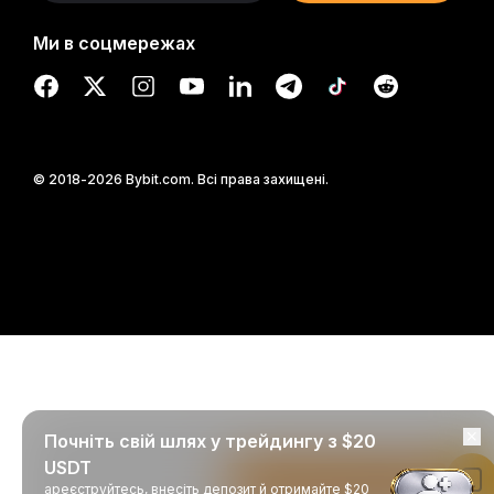
Ми в соцмережах
© 2018-2026 Bybit.com. Всі права захищені.
Почніть свій шлях у трейдингу з $20
USDT
Читати в застосунку Bybit
ареєструйтесь, внесіть депозит й отримайте $20