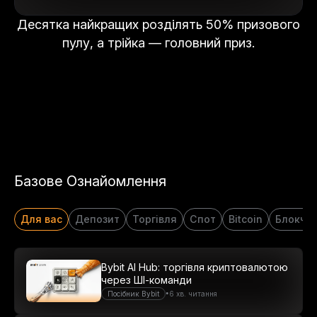
Десятка найкращих розділять 50% призового
пулу, а трійка — головний приз.
Базове Ознайомлення
Для вас
Депозит
Торгівля
Спот
Bitcoin
Блокче
Bybit AI Hub: торгівля криптовалютою
через ШІ-команди
•
Посібник Bybit
6 хв. читання