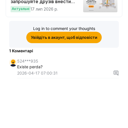
запрошуйте друзів внести
депозит на $100 і торгувати на
Актуальні
17 лип 2026 р.
$10, щоб виграти подвійні
винагороди
Log in to comment your thoughts
Увійдіть в акаунт, щоб відповісти
1
Коментарі
524***935
Existe perda?
2026-04-17 07:00:31