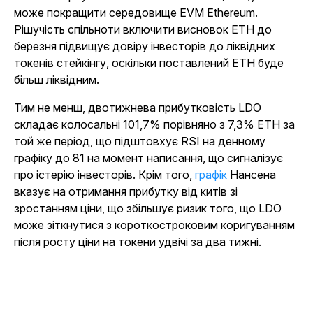
може покращити середовище EVM Ethereum.
Рішучість спільноти включити висновок ETH до
березня підвищує довіру інвесторів до ліквідних
токенів стейкінгу, оскільки поставлений ETH буде
більш ліквідним.
Тим не менш, двотижнева прибутковість LDO
складає колосальні 101,7% порівняно з 7,3% ETH за
той же період, що підштовхує RSI на денному
графіку до 81 на момент написання, що сигналізує
про істерію інвесторів. Крім того,
графік
Нансена
вказує на отримання прибутку від китів зі
зростанням ціни, що збільшує ризик того, що LDO
може зіткнутися з короткостроковим коригуванням
після росту ціни на токени удвічі за два тижні.