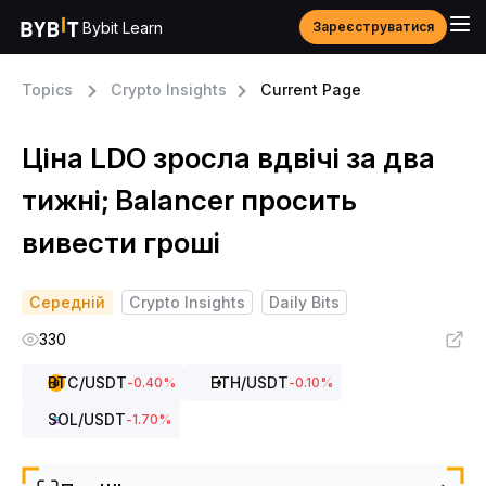
Bybit Learn
Зареєструватися
Topics
Crypto Insights
Current Page
Ціна LDO зросла вдвічі за два
тижні; Balancer просить
вивести гроші
Середній
Crypto Insights
Daily Bits
330
BTC
/USDT
ETH
/USDT
-0.40
%
-0.10
%
SOL
/USDT
-1.70
%