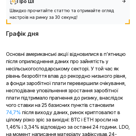
Про ШІ
Швидко прочитайте статтю та отримайте огляд
настроїв на ринку за 30 секунд!
Графік дня
Основні американські акції відновилися в п'ятницю
після оприлюднення даних про зайнятість у
несільськогосподарському секторі. У той час як
рівень безробіття впав до рекордно низького рівня,
а фонди заробітної плати перевершили очікування,
несподіване уповільнення зростання заробітної
плати підтримало прагнення до ризику, внаслідок
чого ставки на 25 базисних пунктів становили
74,7%
після виходу даних, ринок криптовалют в
цілому різко зріс за вихідні: BTC і ETH зросли на
1,46% і 3,34% відповідно за останні 24 години. LDO,
на момент написання матеріалу зафіксував 24-