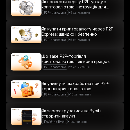
Як провести першу P2P-угоду з
криптовалютою: інструкція для
новачків
•
P2P-платформа
9 хв. читання
Як купити криптовалюту через P2P
Express: швидко і безпечно
•
P2P-платформа
6 хв. читання
Що таке P2P-торгівля
криптовалютою і як вона працює
•
P2P-платформа
2 хв. читання
Як уникнути шахрайства при P2P-
торгівлі криптовалютою
•
P2P-платформа
10 хв. читання
Як зареєструватися на Bybit і
створити акаунт
•
Посібник Bybit
1 хв. читання