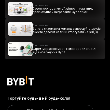
5 хв. читання
Сезон корпоративної звітності: торгуйте,
прогнозуйте й вигравайте Cybertruck
5 хв. читання
Золота лихоманка команд: запрошуйте друзів
внести депозит на $100 і торгувати на $10, щоб
виграти подвійні винагороди
5 хв. читання
Стрім-марафон: мерч і винагороди в USDT
від амбасадорів Bybit
Торгуйте будь-де й будь-коли!