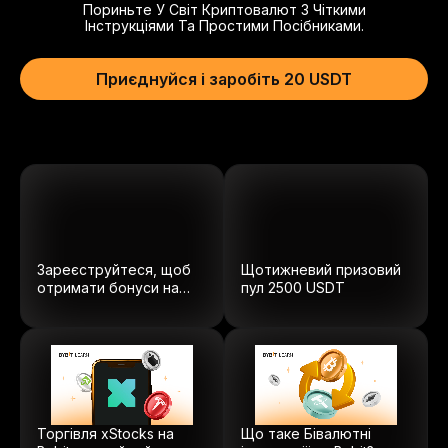
Пориньте У Світ Криптовалют З Чіткими
Інструкціями Та Простими Посібниками.
Приєднуйся і заробіть 20 USDT
Зареєструйтеся, щоб
Щотижневий призовий
отримати бонуси на
пул
2500
USDT
суму $5100.
Торгівля xStocks на
Що таке Бівалютні