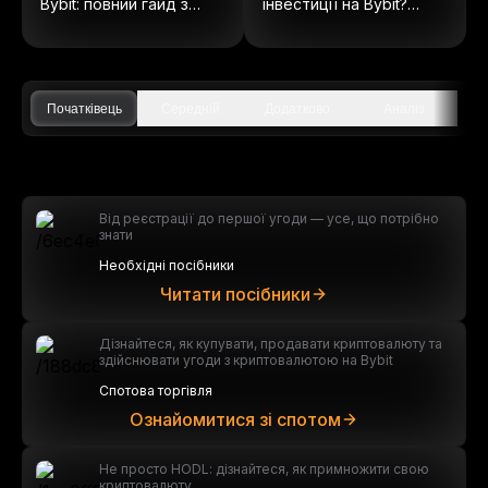
Bybit: повний гайд з
інвестиції на Bybit?
ончейн акцій
(Оновлено 2025)
Початківець
Середній
Додатково
Аналіз
Від реєстрації до першої угоди — усе, що потрібно
знати
Необхідні посібники
Читати посібники
Дізнайтеся, як купувати, продавати криптовалюту та
здійснювати угоди з криптовалютою на Bybit
Спотова торгівля
Ознайомитися зі спотом
Не просто HODL: дізнайтеся, як примножити свою
криптовалюту