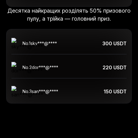
Десятка найкращих розділять 50% призового
пулу, а трійка — головний приз.
300 USDT
No.
1
sky***@****
220 USDT
No.
2
dor***@****
150 USDT
No.
3
san***@****