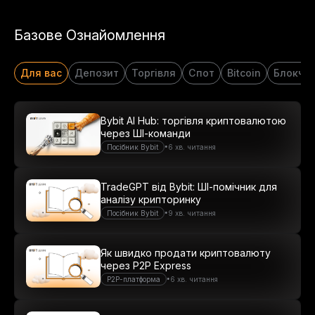
Базове Ознайомлення
Для вас
Депозит
Торгівля
Спот
Bitcoin
Блокче
Bybit AI Hub: торгівля криптовалютою
через ШІ-команди
•
Посібник Bybit
6 хв. читання
TradeGPT від Bybit: ШІ-помічник для
аналізу крипторинку
•
Посібник Bybit
9 хв. читання
Як швидко продати криптовалюту
через P2P Express
•
P2P-платформа
6 хв. читання