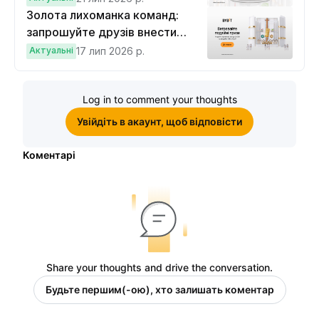
Золота лихоманка команд:
запрошуйте друзів внести
депозит на $100 і торгувати на
Актуальні
17 лип 2026 р.
$10, щоб виграти подвійні
винагороди
Log in to comment your thoughts
Увійдіть в акаунт, щоб відповісти
Коментарі
Share your thoughts and drive the conversation.
Будьте першим(-ою), хто залишать коментар