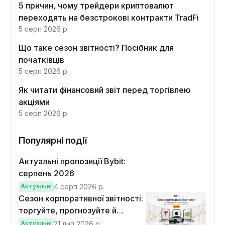
5 причин, чому трейдери криптовалют
переходять на безстрокові контракти TradFi
5 серп 2026 р.
Що таке сезон звітності? Посібник для
початківців
5 серп 2026 р.
Як читати фінансовий звіт перед торгівлею
акціями
5 серп 2026 р.
Популярні події
Актуальні пропозиції Bybit:
серпень 2026
Актуальні
4 серп 2026 р.
Сезон корпоративної звітності:
торгуйте, прогнозуйте й
вигравайте Cybertruck
Актуальні
21 лип 2026 р.