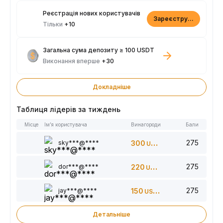
Реєстрація нових користувачів
Зареєструватися
Тільки
+10
Загальна сума депозиту ≥ 100 USDT
Виконання вперше
+30
Докладніше
Таблиця лідерів за тиждень
Місце
Ім’я користувача
Винагороди
Бали
275
sky***@****
300
USDT
275
dor***@****
220
USDT
275
jay***@****
150
USDT
Детальніше