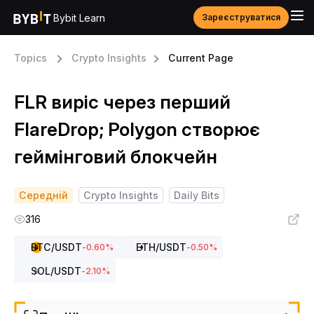
Bybit Learn
Зареєструватися
Topics
Crypto Insights
Current Page
FLR виріс через перший
FlareDrop; Polygon створює
геймінговий блокчейн
Середній
Crypto Insights
Daily Bits
316
BTC
/USDT
ETH
/USDT
-0.60
%
-0.50
%
SOL
/USDT
-2.10
%