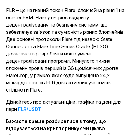
FLR – це нативний токен Flare, блокчейна рівня 1 на
основі EVM. Flare утворює відкриту
децентралізовану та безпечну систему, що
забезпечує зв'язок та сумісність різних блокчейнів.
Два основні протоколи Flare під назвою State
Connector та Flare Time Series Oracle (FTSO)
дозволяють розробляти нові сумісні
децентралізовані програми. Минулого тижня
блокчейн провів перший із 36 щомісячних дропів
FlareDrop, у рамках яких буде випущено 24,2
мільярда токенів FLR для активних учасників
спільноти Flare.
Дізнайтесь про актуальні ціни, графіки та дані для
пари
FLR/USDT
!
Бажаєте краще розбиратися в тому, що
відбувається на крипторинку?
Чи цікаво