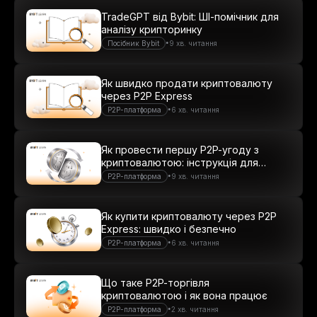
TradeGPT від Bybit: ШІ-помічник для
аналізу крипторинку
•
Посібник Bybit
9 хв. читання
Як швидко продати криптовалюту
через P2P Express
•
P2P-платформа
6 хв. читання
Як провести першу P2P-угоду з
криптовалютою: інструкція для
новачків
•
P2P-платформа
9 хв. читання
Як купити криптовалюту через P2P
Express: швидко і безпечно
•
P2P-платформа
6 хв. читання
Що таке P2P-торгівля
криптовалютою і як вона працює
•
P2P-платформа
2 хв. читання