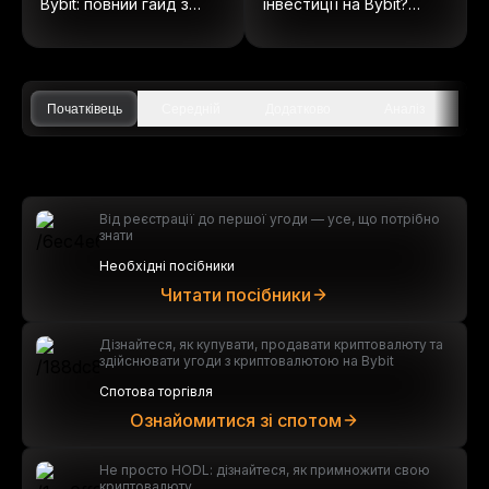
Bybit: повний гайд з
інвестиції на Bybit?
ончейн акцій
(Оновлено 2025)
Початківець
Середній
Додатково
Аналіз
Від реєстрації до першої угоди — усе, що потрібно
знати
Необхідні посібники
Читати посібники
Дізнайтеся, як купувати, продавати криптовалюту та
здійснювати угоди з криптовалютою на Bybit
Спотова торгівля
Ознайомитися зі спотом
Не просто HODL: дізнайтеся, як примножити свою
криптовалюту