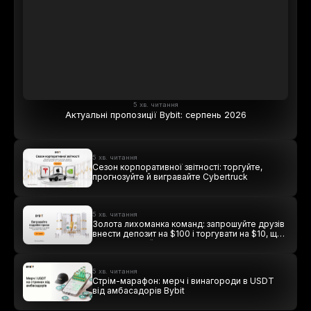
5 хв. читання
Актуальні пропозиції Bybit: серпень 2026
5 хв. читання
Сезон корпоративної звітності: торгуйте,
прогнозуйте й вигравайте Cybertruck
5 хв. читання
Золота лихоманка команд: запрошуйте друзів
внести депозит на $100 і торгувати на $10, щоб
виграти подвійні винагороди
5 хв. читання
Стрім-марафон: мерч і винагороди в USDT
від амбасадорів Bybit