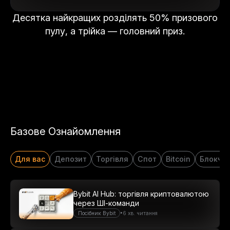
Десятка найкращих розділять 50% призового
пулу, а трійка — головний приз.
Базове Ознайомлення
Для вас
Депозит
Торгівля
Спот
Bitcoin
Блокче
Bybit AI Hub: торгівля криптовалютою
через ШІ-команди
•
Посібник Bybit
6 хв. читання