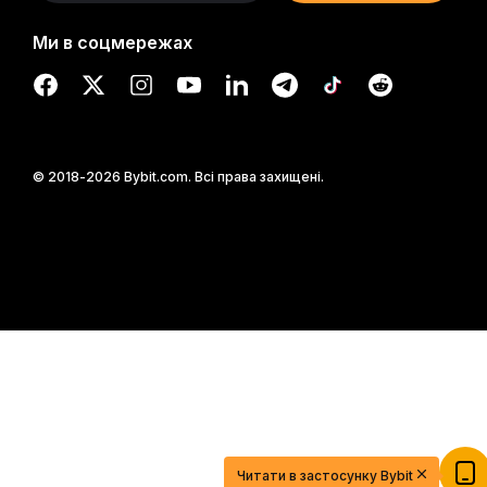
Ми в соцмережах
© 2018-2026 Bybit.com. Всі права захищені.
Почніть свій шлях у трейдингу з $20
USDT
Читати в застосунку Bybit
ареєструйтесь, внесіть депозит й отримайте $20