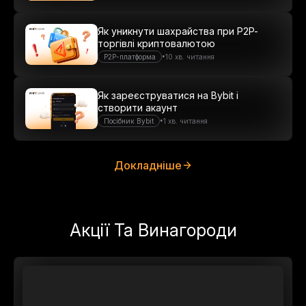
Як уникнути шахрайства при P2P-
торгівлі криптовалютою
•
P2P-платформа
10 хв. читання
Як зареєструватися на Bybit і
створити акаунт
•
Посібник Bybit
1 хв. читання
Докладніше
Акції Та Винагороди