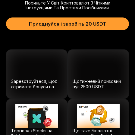
Пориньте У Світ Криптовалют З Чіткими
Інструкціями Та Простими Посібниками.
Приєднуйся і заробіть 20 USDT
Зареєструйтеся, щоб
Щотижневий призовий
отримати бонуси на
пул
2500
USDT
суму $5100.
Торгівля xStocks на
Що таке Бівалютні