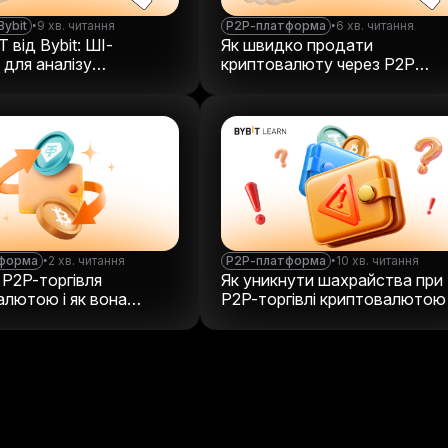
Bybit
•
9 хв. читання
P2P-платформа
•
6 хв. читання
 від Bybit: ШІ-
Як швидко продати
 для аналізу
криптовалюту через P2P
инку
Express
форма
•
2 хв. читання
P2P-платформа
•
10 хв. читання
 P2P-торгівля
Як уникнути шахрайства при
алютою і як вона
P2P-торгівлі криптовалютою