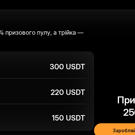
 призового пулу, а трійка —
300 USDT
Почніть свій шлях у
220 USDT
трейдингу з $20 USDT
При
ареєструйтесь, внесіть депозит й отримайте $20
25
150 USDT
Приєднатися
Заробляй