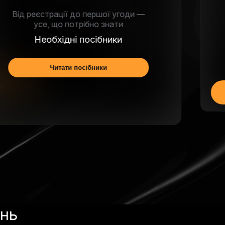
Не просто HODL: дізнайтеся, як
примножити свою криптовалюту
Earn
Почати заробляти
ень