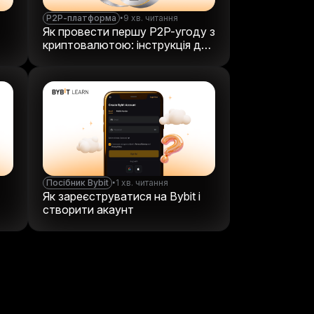
P2P-платформа
•
9 хв. читання
Як провести першу P2P-угоду з
криптовалютою: інструкція для
новачків
Посібник Bybit
•
1 хв. читання
Як зареєструватися на Bybit і
створити акаунт