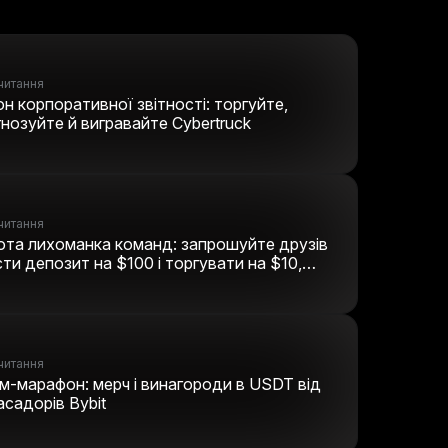
 читання
н корпоративної звітності: торгуйте,
нозуйте й вигравайте Cybertruck
 читання
ота лихоманка команд: запрошуйте друзів
ти депозит на $100 і торгувати на $10,
 виграти подвійні винагороди
 читання
м-марафон: мерч і винагороди в USDT від
садорів Bybit