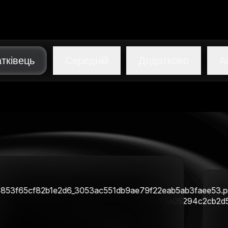
тківець
Середній
Додатково
А