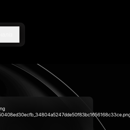
наліз