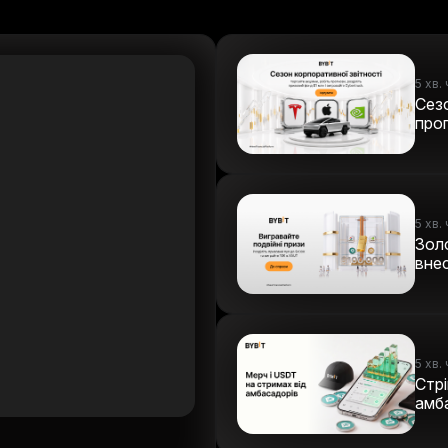
5 хв.
Сезо
прог
5 хв.
Зол
внес
щоб
5 хв.
Стрі
амба