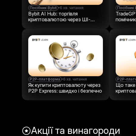
Посібник Bybit
•
6 хв. читання
Посібник 
Bybit AI Hub: торгівля
TradeGPT
криптовалютою через ШІ-
помічник
команди
криптор
P2P-платформа
•
6 хв. читання
P2P-плат
Як купити криптовалюту через
Що таке
P2P Express: швидко і безпечно
криптов
працює
Акції та винагороди