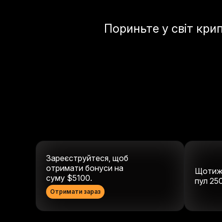
Пориньте у світ кри
Зареєструйтеся, щоб
отримати бонуси на
Щотиж
суму $5100.
пул
25
Отримати зараз