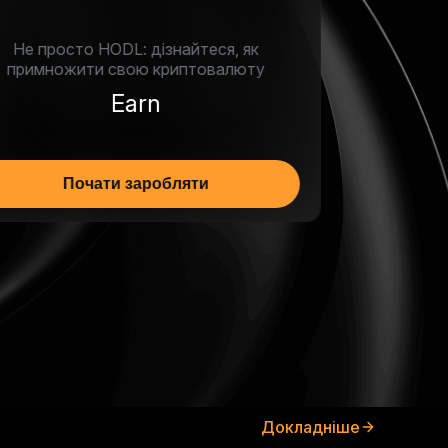
Дізнайтеся, як купувати, продавати
криптовалюту та здійснювати
угоди з криптовалютою на Bybit
Спотова торгівля
Ознайомитися зі спотом
Докладніше