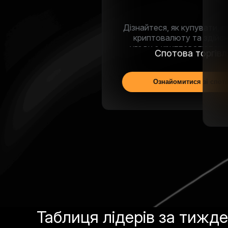
Від реєстрації до першої угоди —
усе, що потрібно знати
Необхідні посібники
Читати посібники
Таблиця лідерів за тижд