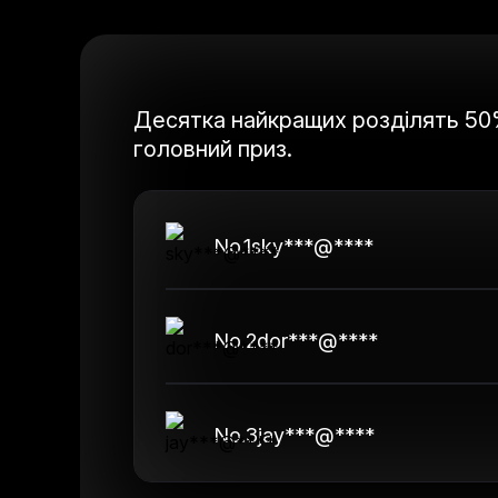
Десятка найкращих розділять 50%
головний приз.
No.
1
sky***@****
No.
2
dor***@****
No.
3
jay***@****