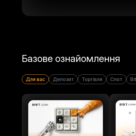
Базове ознайомлення
Для вас
Депозит
Торгівля
Спот
Bi