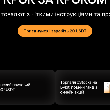
птовалют з чіткими інструкціями та п
Приєднуйся і заробіть 20 USDT
Торгівля xStocks на
невий призовий
Bybit: повний гайд з
00
USDT
ончейн акцій