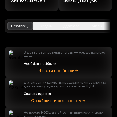
Bybit: повний гайд з
інвестиції на Bybit?
ончейн акцій
(Оновлено 2025)
Початківець
Середній
Додатково
Аналіз
Від реєстрації до першої угоди — усе, що потрібно
знати
Необхідні посібники
Читати посібники
Дізнайтеся, як купувати, продавати криптовалюту та
здійснювати угоди з криптовалютою на Bybit
Спотова торгівля
Ознайомитися зі спотом
Не просто HODL: дізнайтеся, як примножити свою
криптовалюту