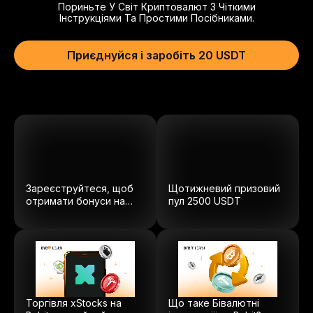
Пориньте У Світ Криптовалют З Чіткими
Інструкціями Та Простими Посібниками.
Приєднуйся і заробіть 20 USDT
Зареєструйтеся, щоб
Щотижневий призовий
отримати бонуси на
пул
2500
USDT
суму $5100.
Торгівля xStocks на
Що таке Бівалютні