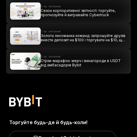
5 хв. читання
Сезон корпоративної звітності: торгуйте,
прогнозуйте й вигравайте Cybertruck
5 хв. читання
Золота лихоманка команд: запрошуйте друзів
внести депозит на $100 і торгувати на $10, щоб
виграти подвійні винагороди
5 хв. читання
Стрім-марафон: мерч і винагороди в USDT
від амбасадорів Bybit
Торгуйте будь-де й будь-коли!