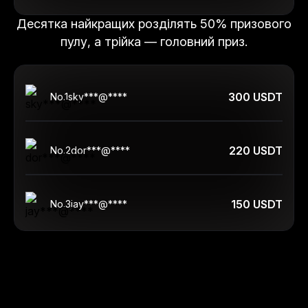
Десятка найкращих розділять 50% призового
пулу, а трійка — головний приз.
300 USDT
No.
1
sky***@****
220 USDT
No.
2
dor***@****
150 USDT
No.
3
jay***@****