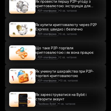
Як провести першу P2P-угоду з
криптовалютою: інструкція для
новачків
•
P2P-платформа
9 хв. читання
Як купити криптовалюту через P2P
Express: швидко і безпечно
•
P2P-платформа
6 хв. читання
Що таке P2P-торгівля
криптовалютою і як вона працює
•
P2P-платформа
2 хв. читання
Як уникнути шахрайства при P2P-
торгівлі криптовалютою
•
P2P-платформа
10 хв. читання
Як зареєструватися на Bybit і
створити акаунт
•
Посібник Bybit
1 хв. читання