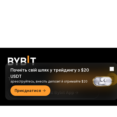
Почніть свій шлях у трейдингу з $20
USDT
Торгуйте будь-де й будь-коли!
Читати в застосунку Bybit
ареєструйтесь, внесіть депозит й отримайте $20
Приєднатися
Download Bybit App
Будьте першими, хто отримає важливу інформацію
Докладний огляд