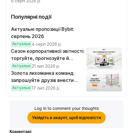
6 серп 2026 р.
Популярні події
Актуальні пропозиції Bybit:
серпень 2026
Актуальні
4 серп 2026 р.
Сезон корпоративної звітності:
торгуйте, прогнозуйте й
вигравайте Cybertruck
Актуальні
21 лип 2026 р.
Золота лихоманка команд:
запрошуйте друзів внести
депозит на $100 і торгувати на
Актуальні
17 лип 2026 р.
$10, щоб виграти подвійні
винагороди
Log in to comment your thoughts
Увійдіть в акаунт, щоб відповісти
Коментарі