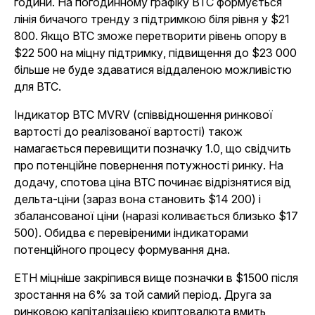
години. На погодинному графіку BTC формується
лінія бичачого тренду з підтримкою біля рівня у $21
800. Якщо BTC зможе перетворити рівень опору в
$22 500 на міцну підтримку, підвищення до $23 000
більше не буде здаватися віддаленою можливістю
для BTC.
Індикатор BTC MVRV (співвідношення ринкової
вартості до реалізованої вартості) також
намагається перевищити позначку 1.0, що свідчить
про потенційне повернення потужності ринку. На
додачу, спотова ціна BTC починає відрізнятися від
дельта-ціни (зараз вона становить $14 200) і
збалансованої ціни (наразі коливається близько $17
500). Обидва є перевіреними індикаторами
потенційного процесу формування дна.
ETH міцніше закріпився вище позначки в $1500 після
зростання на 6% за той самий період. Друга за
ринковою капіталізацією криптовалюта вмить