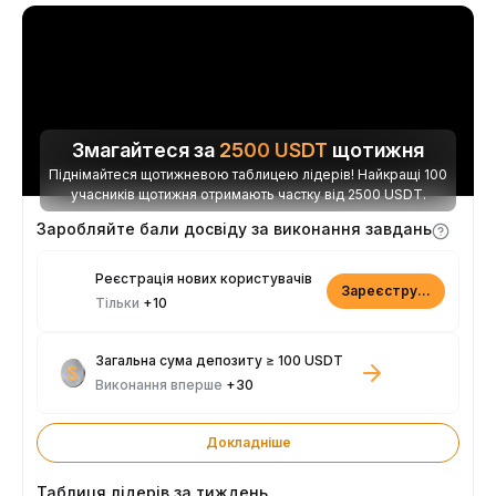
Змагайтеся за
2500
USDT
щотижня
Піднімайтеся щотижневою таблицею лідерів! Найкращі 100
учасників щотижня отримають частку від 2500 USDT.
Заробляйте бали досвіду за виконання завдань
Реєстрація нових користувачів
Зареєструватися
Тільки
+10
Загальна сума депозиту ≥ 100 USDT
Виконання вперше
+30
Докладніше
Таблиця лідерів за тиждень