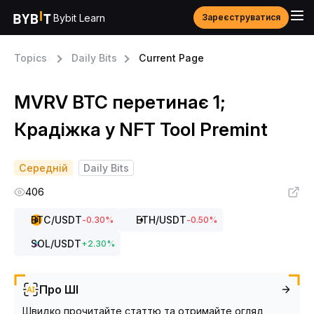
Bybit Learn
Зареєструватися
Topics
Daily Bits
Current Page
MVRV BTC перетинає 1;
Крадіжка у NFT Tool Premint
Середній
Daily Bits
406
BTC
/USDT
ETH
/USDT
-0.30
%
-0.50
%
SOL
/USDT
+
2.30
%
Про ШІ
Швидко прочитайте статтю та отримайте огляд