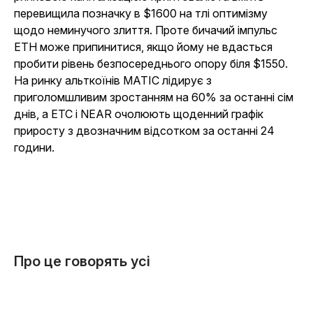
перевищила позначку в $1600 на тлі оптимізму
щодо неминучого злиття. Проте бичачий імпульс
ETH може припинитися, якщо йому не вдасться
пробити рівень безпосереднього опору біля $1550.
На ринку альткоїнів MATIC лідирує з
приголомшливим зростанням на 60% за останні сім
днів, а ETC і NEAR очолюють щоденний графік
приросту з двозначним відсотком за останні 24
години.
Про це говорять усі