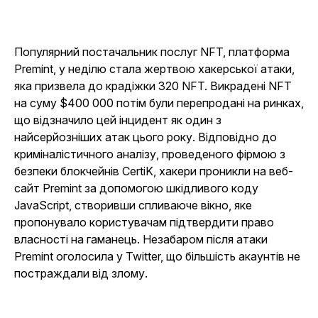
Популярний постачальник послуг NFT, платформа
Premint, у неділю стала жертвою хакерської атаки,
яка призвела до крадіжки 320 NFT. Викрадені NFT
на суму $400 000 потім були перепродані на ринках,
що відзначило цей інцидент як один з
найсерйозніших атак цього року. Відповідно до
криміналістичного аналізу, проведеного фірмою з
безпеки блокчейнів CertiK, хакери проникли на веб-
сайт Premint за допомогою шкідливого коду
JavaScript, створивши спливаюче вікно, яке
пропонувало користувачам підтвердити право
власності на гаманець. Незабаром після атаки
Premint оголосила у Twitter, що більшість акаунтів не
постраждали від злому.