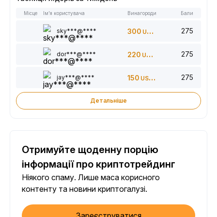
Місце
Ім’я користувача
Винагороди
Бали
275
sky***@****
300
USDT
275
dor***@****
220
USDT
275
jay***@****
150
USDT
Детальніше
Отримуйте щоденну порцію
інформації про криптотрейдинг
Ніякого спаму. Лише маса корисного
контенту та новини криптогалузі.
Зареєструватися