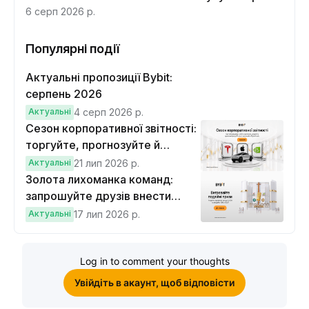
6 серп 2026 р.
Популярні події
Актуальні пропозиції Bybit:
серпень 2026
Актуальні
4 серп 2026 р.
Сезон корпоративної звітності:
торгуйте, прогнозуйте й
вигравайте Cybertruck
Актуальні
21 лип 2026 р.
Золота лихоманка команд:
запрошуйте друзів внести
депозит на $100 і торгувати на
Актуальні
17 лип 2026 р.
$10, щоб виграти подвійні
винагороди
Log in to comment your thoughts
Увійдіть в акаунт, щоб відповісти