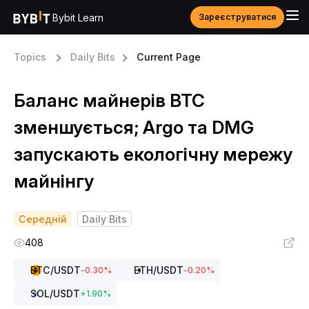
Bybit Learn
Зареєструватися
Topics
Daily Bits
Current Page
Баланс майнерів BTC
зменшується; Argo та DMG
запускають екологічну мережу
майнінгу
Середній
Daily Bits
408
BTC
/USDT
ETH
/USDT
-0.30
%
-0.20
%
SOL
/USDT
+
1.90
%