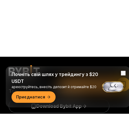
Почніть свій шлях у трейдингу з $20
USDT
Читати в застосунку Bybit
ареєструйтесь, внесіть депозит й отримайте $20
Торгуйте будь-де й будь-коли!
Приєднатися
Download Bybit App
Докладний огляд
Будьте першими, хто отримає важливу інформацію