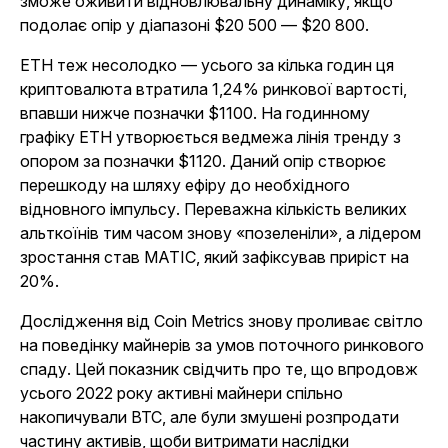
зможе оживити відновлювальну динаміку, якщо
подолає опір у діапазоні $20 500 — $20 800.
ETH теж несолодко — усього за кілька годин ця
криптовалюта втратила 1,24% ринкової вартості,
впавши нижче позначки $1100. На годинному
графіку ETH утворюється ведмежа лінія тренду з
опором за позначки $1120. Даний опір створює
перешкоду на шляху ефіру до необхідного
відновного імпульсу. Переважна кількість великих
альткоїнів тим часом знову «позеленіли», а лідером
зростання став MATIC, який зафіксував приріст на
20%.
Дослідження від Coin Metrics знову проливає світло
на поведінку майнерів за умов поточного ринкового
спаду. Цей показник свідчить про те, що впродовж
усього 2022 року активні майнери спільно
накопичували BTC, але були змушені розпродати
частину активів, щоби витримати наслідки