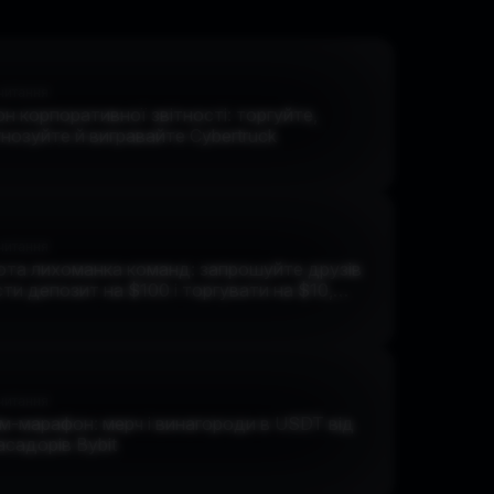
 читання
н корпоративної звітності: торгуйте,
нозуйте й вигравайте Cybertruck
 читання
ота лихоманка команд: запрошуйте друзів
ти депозит на $100 і торгувати на $10,
 виграти подвійні винагороди
 читання
м-марафон: мерч і винагороди в USDT від
садорів Bybit