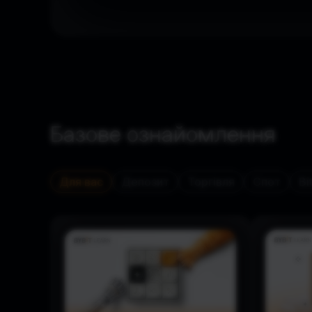
Базове ознайомлення
Для вас
Депозит
Торгівля
Спот
Bi