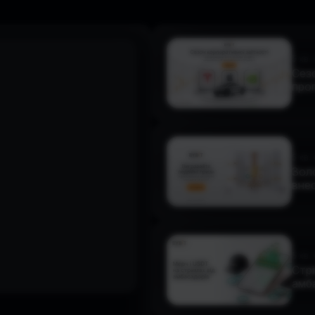
5 хв.
Сезо
прог
5 хв.
Зол
внес
щоб
5 хв.
Стрі
амба