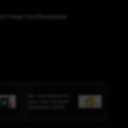
ростими посібниками.
Що таке Бівалютні
інвестиції на Bybit?
(Оновлено 2025)