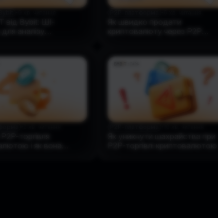
Bybit
•
9 хв. читання
P2P-платформа
•
6 хв. читання
 від Bybit: ШІ-
Як швидко продати
 для аналізу
криптовалюту через P2P
инку
Express
форма
•
2 хв. читання
P2P-платформа
•
10 хв. читання
 P2P-торгівля
Як уникнути шахрайства при
алютою і як вона
P2P-торгівлі криптовалютою