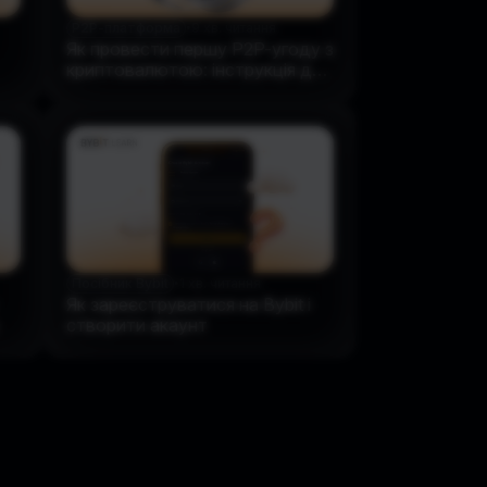
P2P-платформа
•
9 хв. читання
Як провести першу P2P-угоду з
криптовалютою: інструкція для
новачків
Посібник Bybit
•
1 хв. читання
Як зареєструватися на Bybit і
створити акаунт