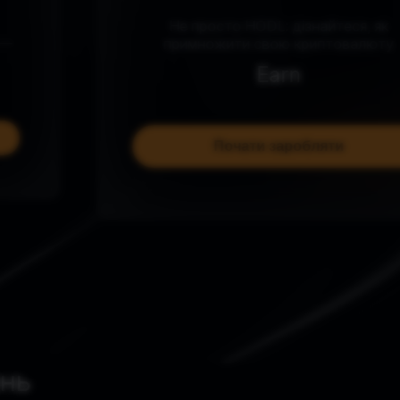
Не просто HODL: дізнайтеся, як
примножити свою криптовалюту
Earn
Почати заробляти
ень