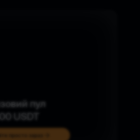
зовий пул
00
USDT
те просто зараз