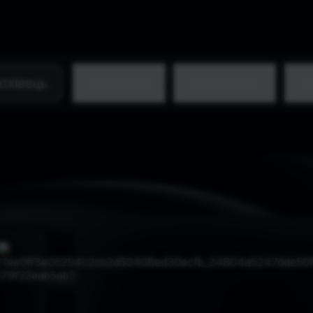
тківець
Середній
Додатково
А