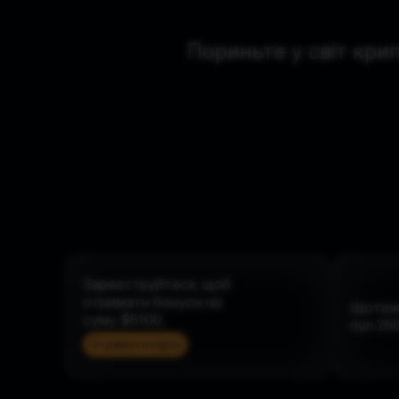
Пориньте у світ кри
Зареєструйтеся, щоб
отримати бонуси на
Щотиж
суму $5100.
пул
25
Отримати зараз