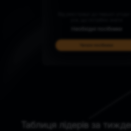
Від реєстрації до першої угоди —
усе, що потрібно знати
Необхідні посібники
Читати посібники
Таблиця лідерів за тижд