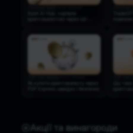
Посібник Bybit
•
6 хв. читання
Посібник 
Bybit AI Hub: торгівля
TradeGPT
криптовалютою через ШІ-
помічник
команди
криптор
P2P-платформа
•
6 хв. читання
P2P-плат
Як купити криптовалюту через
Що таке
P2P Express: швидко і безпечно
криптов
працює
Акції та винагороди