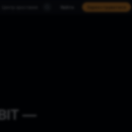
Центр зростання
Увійти
Зареєструватися
ВІТ —