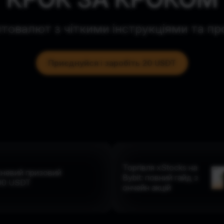
птовалют з чіткими інструкціями та п
Приєднуйся і заробіть 20 USDT
Торгівля xStocks на
невий призовий
Bybit: повний гайд з
00
USDT
ончейн акцій