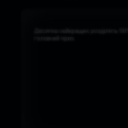
Десятка найкращих розділять 50%
головний приз.