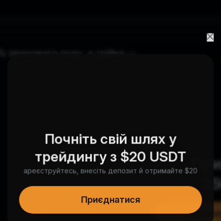
 призового пулу, а трійка —
Почніть свій шлях у
трейдингу з $20 USDT
При
ареєструйтесь, внесіть депозит й отримайте $20
25
Приєднатися
Заробляй