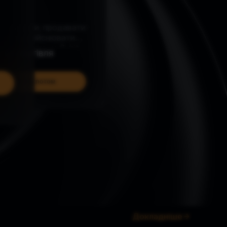
Дізнайтеся, як купувати, продавати
криптовалюту та здійснювати
угоди з криптовалютою на Bybit
Спотова торгівля
Ознайомитися зі спотом
Докладніше