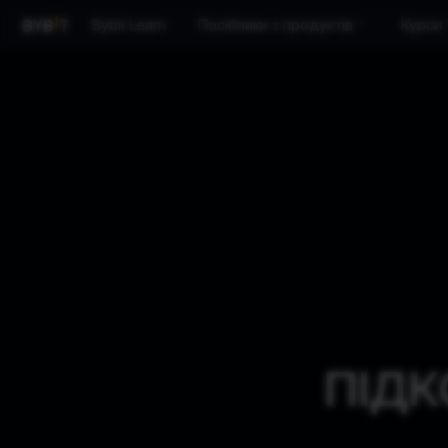
Bybit Learn
Посібники з продуктів
Курси
ПІДК