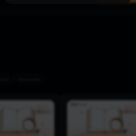
tcoin
Блокчейн