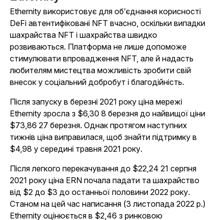
Ethernity використовує для об’єднання корисності
DeFi автентифіковані NFT вчасно, оскільки випадки
шахрайства NFT і шахрайства швидко
розвиваються. Платформа не лише допоможе
стимулювати впровадження NFT, але й надасть
любителям мистецтва можливість зробити свій
внесок у соціальний добробут і благодійність.
Після запуску в березні 2021 року ціна мережі
Ethernity зросла з $6,30 8 березня до найвищої ціни
$73,86 27 березня. Однак протягом наступних
тижнів ціна виправилася, щоб знайти підтримку в
$4,98 у середині травня 2021 року.
Після легкого перекачування до $22,24 21 серпня
2021 року ціна ERN почала падати та шахрайство
від $2 до $3 до останньої половини 2022 року.
Станом на цей час написання (3 листопада 2022 р.)
Ethernity оцінюється в $2,46 з ринковою