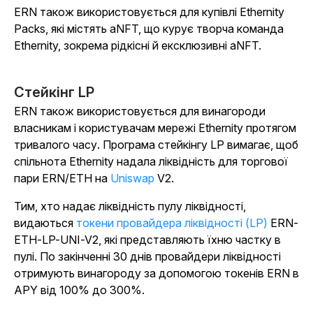
ERN також використовується для купівлі Ethernity
Packs, які містять aNFT, що курує творча команда
Ethernity, зокрема рідкісні й ексклюзивні aNFT.
Стейкінг LP
ERN також використовується для винагороди
власникам і користувачам мережі Ethernity протягом
тривалого часу. Програма стейкінгу LP вимагає, щоб
спільнота Ethernity надала ліквідність для торгової
пари ERN/ETH на
Uniswap
V2.
Тим, хто надає ліквідність пулу ліквідності,
видаються
токени провайдера ліквідності (LP)
ERN-
ETH-LP-UNI-V2, які представляють їхню частку в
пулі. По закінченні 30 днів провайдери ліквідності
отримують винагороду за допомогою токенів ERN в
APY від 100% до 300%.