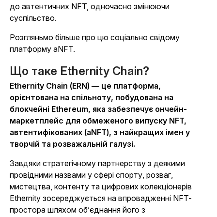
до автентичних NFT, одночасно змінюючи
суспільство.
Розгляньмо більше про цю соціально свідому
платформу aNFT.
Що таке Ethernity Chain?
Ethernity Chain (ERN) — це платформа,
орієнтована на спільноту, побудована на
блокчейні Ethereum, яка забезпечує ончейн-
маркетплейс для обмеженого випуску NFT,
автентифікованих (aNFT), з найкращих імен у
творчій та розважальній галузі.
Завдяки стратегічному партнерству з деякими
провідними назвами у сфері спорту, розваг,
мистецтва, контенту та цифрових колекціонерів
Ethernity зосереджується на впровадженні NFT-
простора шляхом об’єднання його з