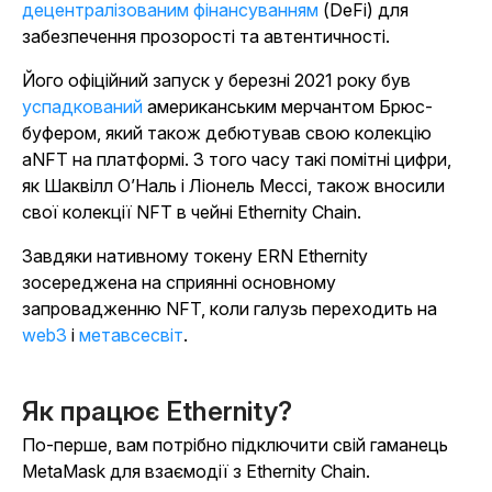
децентралізованим фінансуванням
(DeFi) для
забезпечення прозорості та автентичності.
Його офіційний запуск у березні 2021 року був
успадкований
американським мерчантом Брюс-
буфером, який також дебютував свою колекцію
aNFT на платформі. З того часу такі помітні цифри,
як Шаквілл О’Наль і Ліонель Мессі, також вносили
свої колекції NFT в чейні Ethernity Chain.
Завдяки нативному токену ERN Ethernity
зосереджена на сприянні основному
запровадженню NFT, коли галузь переходить на
web3
і
метавсесвіт
.
Як працює Ethernity?
По-перше, вам потрібно підключити свій гаманець
MetaMask для взаємодії з Ethernity Chain.