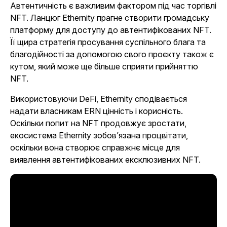
Автентичність є важливим фактором під час торгівлі
NFT. Ланцюг Ethernity прагне створити громадську
платформу для доступу до автентифікованих NFT.
Її щира стратегія просування суспільного блага та
благодійності за допомогою свого проєкту також є
кутом, який може ще більше сприяти прийняттю
NFT.
Використовуючи DeFi, Ethernity сподівається
надати власникам ERN цінність і корисність.
Оскільки попит на NFT продовжує зростати,
екосистема Ethernity зобов’язана процвітати,
оскільки вона створює справжнє місце для
виявлення автентифікованих ексклюзивних NFT.