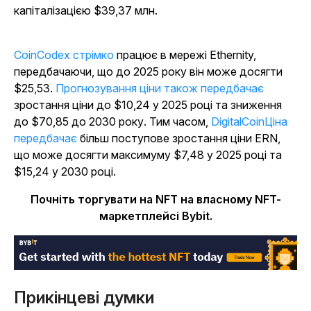
капіталізацією $39,37 млн.
CoinCodex стрімко
працює в мережі Ethernity,
передбачаючи, що до 2025 року він може досягти
$25,53.
Прогнозування ціни також передбачає
зростання ціни до $10,24 у 2025 році та зниження
до $70,85 до 2030 року. Тим часом,
DigitalCoinЦіна
передбачає
більш поступове зростання ціни ERN,
що може досягти максимуму $7,48 у 2025 році та
$15,24 у 2030 році.
Почніть торгувати на NFT на власному NFT-
маркетплейсі Bybit.
Прикінцеві думки