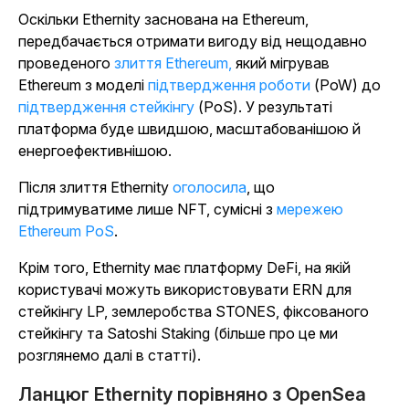
Оскільки Ethernity заснована на Ethereum,
передбачається отримати вигоду від нещодавно
проведеного
злиття Ethereum,
який мігрував
Ethereum з моделі
підтвердження роботи
(PoW) до
підтвердження стейкінгу
(PoS). У результаті
платформа буде швидшою, масштабованішою й
енергоефективнішою.
Після злиття Ethernity
оголосила
, що
підтримуватиме лише NFT, сумісні з
мережею
Ethereum PoS
.
Крім того, Ethernity має платформу DeFi, на якій
користувачі можуть використовувати ERN для
стейкінгу LP, землеробства STONES, фіксованого
стейкінгу та Satoshi Staking (більше про це ми
розглянемо далі в статті).
Ланцюг Ethernity порівняно з OpenSea