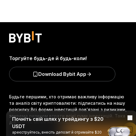
Торгуйте будь-де й будь-коли!
Download Bybit App
Будьте першими, хто отримає важливу інформацію
та аналіз світу криптовалюти: підписатись на нашу
розсилку.
Всі форми інвестицій пов’язані з ризиками,
зокрема ризиком втрати всієї суми інвестицій. Така
Почніть свій шлях у трейдингу з $20
діяльність може не підходити всім.
USDT
Читати в застосунку Bybit
ареєструйтесь, внесіть депозит й отримайте $20