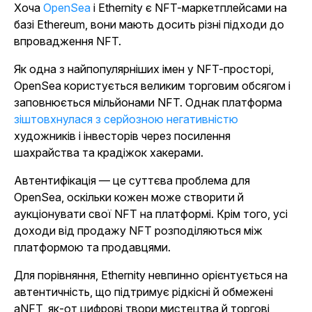
Хоча
OpenSea
і Ethernity є NFT-маркетплейсами на
базі Ethereum, вони мають досить різні підходи до
впровадження NFT.
Як одна з найпопулярніших імен у NFT-просторі,
OpenSea користується великим торговим обсягом і
заповнюється мільйонами NFT. Однак платформа
зіштовхнулася з серйозною негативністю
художників і інвесторів через посилення
шахрайства та крадіжок хакерами.
Автентифікація — це суттєва проблема для
OpenSea, оскільки кожен може створити й
аукціонувати свої NFT на платформі. Крім того, усі
доходи від продажу NFT розподіляються між
платформою та продавцями.
Для порівняння, Ethernity невпинно орієнтується на
автентичність, що підтримує рідкісні й обмежені
aNFT, як-от цифрові твори мистецтва й торгові