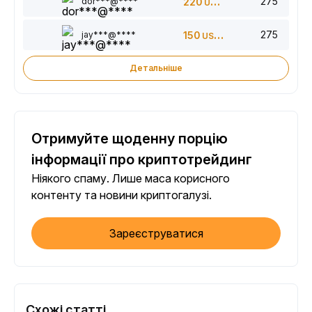
275
dor***@****
220
USDT
275
jay***@****
150
USDT
Детальніше
Отримуйте щоденну порцію
інформації про криптотрейдинг
Ніякого спаму. Лише маса корисного
контенту та новини криптогалузі.
Зареєструватися
Схожі статті