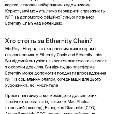
картки, створені найкращими художниками.
Користувачі можуть легко перевірити справжність
NFT за допомогою офіційної синьої позначки
Ethernity Chain над колекцією.
Хто стоїть за Ethernity Chain?
Нік Роуз Нтерцас є генеральним директором і
співзасновником Ethernity Chain and Ethernity Labs.
Він відомий ентузіаст з криптовалютою та активіст
з охорони довкілля. Він вірить, що платформа
Ethernity може допомогти поєднати впровадження
NFT із соціальним благом, об’єднавши для цього
художників, як і мислителів.
Проєкт підтримується командою досвідчених
технічних спеціалістів, таких як Mac Pholea
(головний інженер), Evangelos Diamantis (CFO) і
Adrian Baschuk (CCO), серед інших найкращих