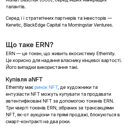
талантів.
Серед її стратегічних партнерів та інвесторів —
Kenetic, BlackEdge Capital та Morningstar Ventures.
Що таке ERN?
ERN — це токен, що живить екосистему Ethernity.
Це корисно для надання власнику кінцевої вартості.
Його випадки використання такі.
Купівля aNFT
Ethernity має
ринок NFT
, де художники та
ентузіасти NFT можуть купувати та продавати
автентифіковані NFT за допомогою токенів ERN.
Три чверті токенів ERN, зібраних за трансакціями
NFT, як-от аукціони та прямі продажі, блокуються в
смарт-контракті на два роки.