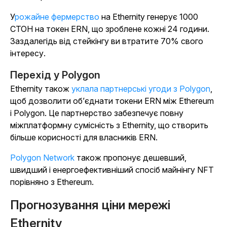
Урожайне фермерство
на Ethernity генерує 1000
СТОН на токен ERN, що зроблене кожні 24 години.
Заздалегідь від стейкінгу ви втратите 70% свого
інтересу.
Перехід у Polygon
Ethernity також
уклала партнерські угоди з Polygon
,
щоб дозволити об’єднати токени ERN між Ethereum
і Polygon. Це партнерство забезпечує повну
міжплатформну сумісність з Ethernity, що створить
більше корисності для власників ERN.
Polygon Network
також пропонує дешевший,
швидший і енергоефективніший спосіб майнінгу NFT
порівняно з Ethereum.
Прогнозування ціни мережі
Ethernity