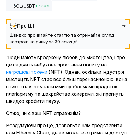
SOL
/USDT
+
2.80
%
Про ШІ
Швидко прочитайте статтю та отримайте огляд
настроїв на ринку за 30 секунд!
Люди мають вроджену любов до мистецтва, і про
це свідчить вибухове зростання попиту на
негрошові токени
(NFT). Однак, оскільки індустрія
мистецтв NFT стає все більш перенасиченою, вона
стикається з кусальними проблемами крадіжок,
плагіаризму та шахрайства хакерами, які прагнуть
швидко зробити паузу.
Отже, чи є ваш NFT справжнім?
Роздумуючи про це, дозвольте нам представити
вам Ethernity Chain, де ви можете отримати доступ