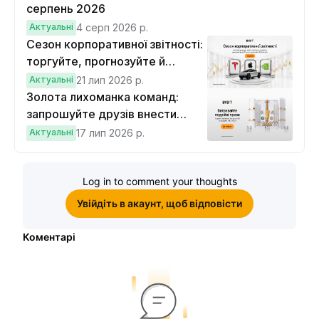
серпень 2026
Актуальні
4 серп 2026 р.
Сезон корпоративної звітності:
торгуйте, прогнозуйте й
вигравайте Cybertruck
Актуальні
21 лип 2026 р.
Золота лихоманка команд:
запрошуйте друзів внести
депозит на $100 і торгувати на
Актуальні
17 лип 2026 р.
$10, щоб виграти подвійні
винагороди
Log in to comment your thoughts
Увійдіть в акаунт, щоб відповісти
Коментарі