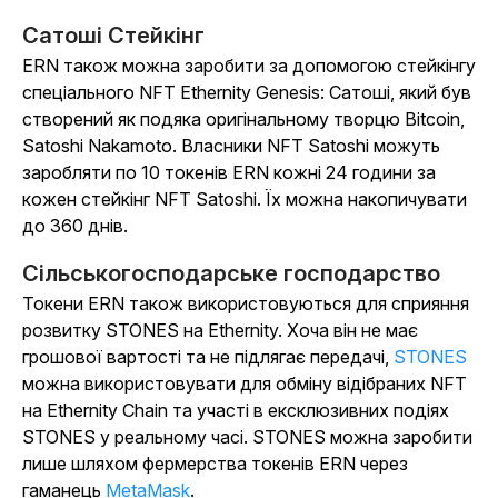
Сатоші Стейкінг
ERN також можна заробити за допомогою стейкінгу
спеціального NFT Ethernity Genesis: Сатоші, який був
створений як подяка оригінальному творцю Bitcoin,
Satoshi Nakamoto. Власники NFT Satoshi можуть
заробляти по 10 токенів ERN кожні 24 години за
кожен стейкінг NFT Satoshi. Їх можна накопичувати
до 360 днів.
Сільськогосподарське господарство
Токени ERN також використовуються для сприяння
розвитку STONES на Ethernity. Хоча він не має
грошової вартості та не підлягає передачі,
STONES
можна використовувати для обміну відібраних NFT
на Ethernity Chain та участі в ексклюзивних подіях
STONES у реальному часі. STONES можна заробити
лише шляхом фермерства токенів ERN через
гаманець
MetaMask
.