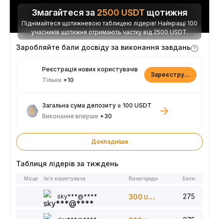
Змагайтеся за
2500
USDT
щотижня
Піднімайтеся щотижневою таблицею лідерів! Найкращі 100
учасників щотижня отримають частку від 2500 USDT.
Заробляйте бали досвіду за виконання завдань
Реєстрація нових користувачів
Зареєструватися
Тільки
+10
Загальна сума депозиту ≥ 100 USDT
Виконання вперше
+30
Докладніше
Таблиця лідерів за тиждень
Місце
Ім’я користувача
Винагороди
Бали
275
sky***@****
300
USDT