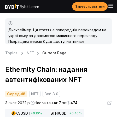
Bybit Learn
Зареєструватися
Дисклеймер. Ця стаття є попереднім перекладом на
українську за допомогою машинного перекладу.
Покращена версія буде доступна пізніше.
Topics
NFT
Current Page
Ethernity Chain: надання
автентифікованих NFT
Середній
NFT
Веб 3.0
3 лист 2022 р.
Час читання: 7 хв
474
BTC
/USDT
ETH
/USDT
+
0.10
%
+
0.40
%