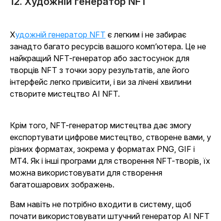
12. Художній генератор NFT
Художній генератор NFT
є легким і не забирає
занадто багато ресурсів вашого комп’ютера. Це не
найкращий NFT-генератор або застосунок для
творців NFT з точки зору результатів, але його
інтерфейс легко привісити, і ви за лічені хвилини
створите мистецтво AI NFT.
Крім того, NFT-генератор мистецтва дає змогу
експортувати цифрове мистецтво, створене вами, у
різних форматах, зокрема у форматах PNG, GIF і
MT4. Як і інші програми для створення NFT-творів, їх
можна використовувати для створення
багатошарових зображень.
Вам навіть не потрібно входити в систему, щоб
почати використовувати штучний генератор AI NFT