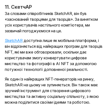
11. СкетчАР
За словами співробітників SketchAR, він був
«заснований творцями для творців». За винятком
усіх користувачів настільного комп’ютера, ми
зазвичай погоджуємося на це.
SketchAR
доступна лише як мобільна платформа, і
він відрізняється від найкращих програм для творців
NFT, які ми вже обговорювали, оскільки дає
користувачам змогу конвертувати цифрове
мистецтво та фотографії в AI NFT за допомогою
потужної технології доповненої реальності.
Як один із найкращих NFT-генераторів на ринку,
SketchAR на цьому не зупиняється. Він також має
зручний інструмент для створення цифрового
мистецтва та активну соціальну спільноту, з якою
можна поділитися своїми ідеями та роботою.