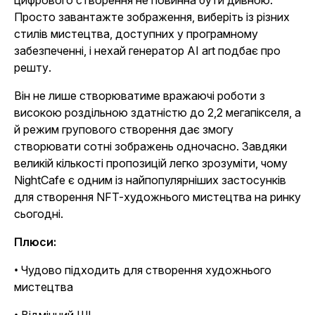
цифрового створення не повинна бути дивною.
Просто завантажте зображення, виберіть із різних
стилів мистецтва, доступних у програмному
забезпеченні, і нехай генератор AI art подбає про
решту.
Він не лише створюватиме вражаючі роботи з
високою роздільною здатністю до 2,2 мегапікселя, а
й режим групового створення дає змогу
створювати сотні зображень одночасно. Завдяки
великій кількості пропозицій легко зрозуміти, чому
NightCafe є одним із найпопулярніших застосунків
для створення NFT-художнього мистецтва на ринку
сьогодні.
Плюси:
• Чудово підходить для створення художнього
мистецтва