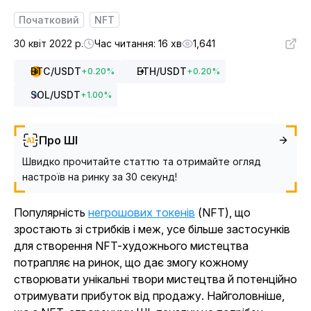
Початковий
NFT
30 квіт 2022 р.
Час читання: 16 хв
1,641
BTC
/USDT
ETH
/USDT
+
0.20
%
+
0.20
%
SOL
/USDT
+
1.00
%
Про ШІ
Швидко прочитайте статтю та отримайте огляд
настроїв на ринку за 30 секунд!
Популярність
негрошових токенів
(NFT), що
зростають зі стрибків і меж, усе більше застосунків
для створення NFT-художнього мистецтва
потрапляє на ринок, що дає змогу кожному
створювати унікальні твори мистецтва й потенційно
отримувати прибуток від продажу. Найголовніше,