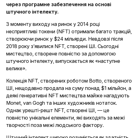
через програмне забезпечення на основі
штучного інтелекту.
З моменту виходу на ринок у 2014 році
несприятливі токени (NFT) отримали багато тракцій,
створюючи ринок у $24 мільярди. Невдовзі після
2018 року з’явилися NFT, створені ШІ. Сьогодні
мистецтво, створене повністю за допомогою
штучного інтелекту, випускається як «наступне
велике».
Колекція NFT, створених роботом Botto, створеного
ШІ, нещодавно продала на суму понад $1 мільйон, а
деякі генеративні NFT мистецтва майже нагадують
Monet, van Gogh та інших художників нотаток.
Однак урешті-решт NFT, створені ШІ, — це
повністю унікальні елементи, які виходять за межі
творчості поза межі людського фактору.
Штучний інтелект широко розуміється як здатність