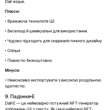
Dali-esque.
Плюси:
• Вражаюча технологія ШІ
• Веселощі й шемікуальні для використання.
• Чудово підходить для сюрреалістичного дизайну
• Спільні
• Повністю безкоштовно
Мінуси:
• Неможливо експортувати з високою роздільною
здатністю.
9. Падіння•E
Dall•E — це неймовірно потужний NFT-генератор
зображень ШІ з тексту. Як і інші найкращі NFT-