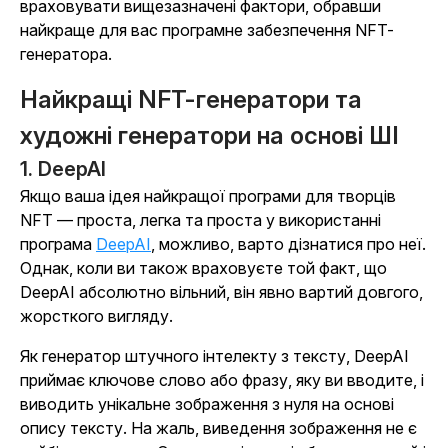
враховувати вищезазначені фактори, обравши
найкраще для вас програмне забезпечення NFT-
генератора.
Найкращі NFT-генератори та
художні генератори на основі ШІ
1. DeepAI
Якщо ваша ідея найкращої програми для творців
NFT — проста, легка та проста у використанні
програма
DeepAI
, можливо, варто дізнатися про неї.
Однак, коли ви також враховуєте той факт, що
DeepAI абсолютно вільний, він явно вартий довгого,
жорсткого вигляду.
Як генератор штучного інтелекту з тексту, DeepAI
приймає ключове слово або фразу, яку ви вводите, і
виводить унікальне зображення з нуля на основі
опису тексту. На жаль, виведення зображення не є