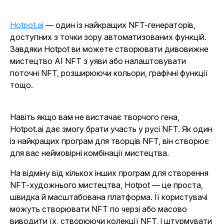
Hotpot.ai
— один із найкращих NFT-генераторів,
доступних з точки зору автоматизованих функцій.
Завдяки Hotpot ви можете створювати дивовижне
мистецтво AI NFT з уяви або налаштовувати
поточні NFT, розширюючи кольори, графічні функції
тощо.
Навіть якщо вам не вистачає творчого гена,
Hotpot.ai дає змогу брати участь у русі NFT. Як один
із найкращих програм для творців NFT, він створює
для вас неймовірні комбінації мистецтва.
На відміну від кількох інших програм для створення
NFT-художнього мистецтва, Hotpot — це проста,
швидка й масштабована платформа. Її користувачі
можуть створювати NFT по черзі або масово
виводити їх, створюючи колекції NFT, і штурмувати