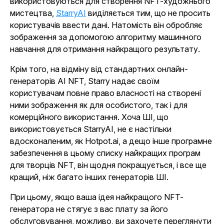
використовуються для створення NFT-художнього
мистецтва,
StarryAI
виділяється тим, що не просить
користувачів ввести дані. Натомість він обробляє
зображення за допомогою алгоритму машинного
навчання для отримання найкращого результату.
Крім того, на відміну від стандартних онлайн-
генераторів AI NFT, Starry надає своїм
користувачам повне право власності на створені
ними зображення як для особистого, так і для
комерційного використання. Хоча ШІ, що
використовується StarryAI, не є настільки
вдосконаленим, як Hotpot.ai, а дещо інше програмне
забезпечення в цьому списку найкращих програм
для творців NFT, він щодня покращується, і все ще
кращий, ніж багато інших генераторів ШІ.
При цьому, якщо ваша ідея найкращого NFT-
генератора не стягує з вас плату за його
обслуговування, можливо, ви захочете переглянути