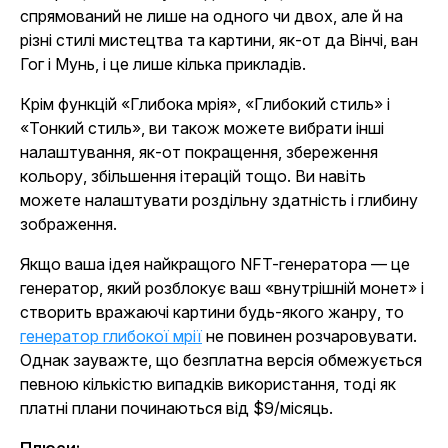
спрямований не лише на одного чи двох, але й на
різні стилі мистецтва та картини, як-от да Вінчі, ван
Гог і Мунь, і це лише кілька прикладів.
Крім функцій «Глибока мрія», «Глибокий стиль» і
«Тонкий стиль», ви також можете вибрати інші
налаштування, як-от покращення, збереження
кольору, збільшення ітерацій тощо. Ви навіть
можете налаштувати роздільну здатність і глибину
зображення.
Якщо ваша ідея найкращого NFT-генератора — це
генератор, який розблокує ваш «внутрішній монет» і
створить вражаючі картини будь-якого жанру, то
генератор глибокої мрії
не повинен розчаровувати.
Однак зауважте, що безплатна версія обмежується
певною кількістю випадків використання, тоді як
платні плани починаються від $9/місяць.