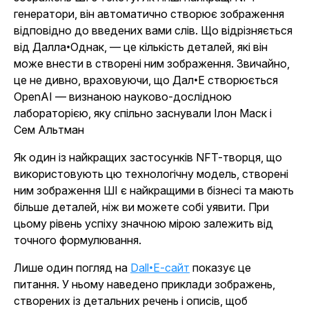
генератори, він автоматично створює зображення
відповідно до введених вами слів. Що відрізняється
від Далла•Однак, — це кількість деталей, які він
може внести в створені ним зображення. Звичайно,
це не дивно, враховуючи, що Дал•E створюється
OpenAI — визнаною науково-дослідною
лабораторією, яку спільно заснували Ілон Маск і
Сем Альтман
Як один із найкращих застосунків NFT-творця, що
використовують цю технологічну модель, створені
ним зображення ШІ є найкращими в бізнесі та мають
більше деталей, ніж ви можете собі уявити. При
цьому рівень успіху значною мірою залежить від
точного формулювання.
Лише один погляд на
Dall•Е-сайт
показує це
питання. У ньому наведено приклади зображень,
створених із детальних речень і описів, щоб