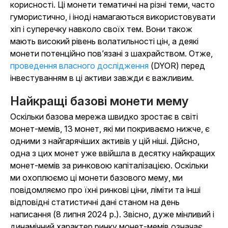
корисності. Ці монети тематичні на різні теми, часто
гумористично, і іноді намагаються використовувати
хіп і суперечку навколо своїх тем. Вони також
мають високий рівень волатильності цін, а деякі
монети потенційно пов’язані з шахрайством. Отже,
проведення власного дослідження
(DYOR) перед
інвестуванням в ці активи завжди є важливим.
Найкращі базові монети мему
Оскільки базова мережа швидко зростає в світі
монет-мемів, 13 монет, які ми покриваємо нижче, є
одними з найгарячіших активів у цій ніші. Дійсно,
одна з цих монет уже ввійшла в десятку найкращих
монет-мемів за ринковою капіталізацією. Оскільки
ми охоплюємо ці монети базового мему, ми
повідомляємо про їхні ринкові ціни, ліміти та інші
відповідні статистичні дані станом на день
написання (8 липня 2024 р.). Звісно, дуже мінливий і
динамічний характер ринку монет-мемів означає,