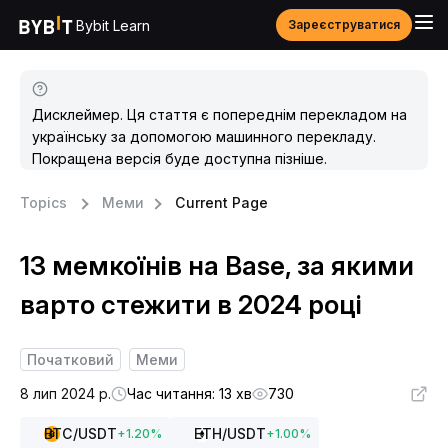
Bybit Learn
Зареєструватися
Дисклеймер. Ця стаття є попереднім перекладом на
українську за допомогою машинного перекладу.
Покращена версія буде доступна пізніше.
Topics
Меми
Current Page
13 мемкоїнів на Base, за якими
варто стежити в 2024 році
Початковий
Меми
8 лип 2024 р.
Час читання: 13 хв
730
BTC
/USDT
ETH
/USDT
+
1.20
%
+
1.00
%