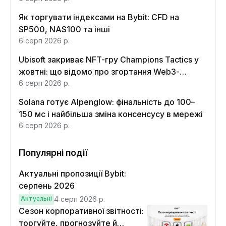
Як торгувати індексами на Bybit: CFD на
SP500, NAS100 та інші
6 серп 2026 р.
Ubisoft закриває NFT-гру Champions Tactics у
жовтні: що відомо про згортання Web3-
функцій
6 серп 2026 р.
Solana готує Alpenglow: фінальність до 100–
150 мс і найбільша зміна консенсусу в мережі
6 серп 2026 р.
Популярні події
Актуальні пропозиції Bybit:
серпень 2026
Актуальні
4 серп 2026 р.
Сезон корпоративної звітності:
торгуйте, прогнозуйте й