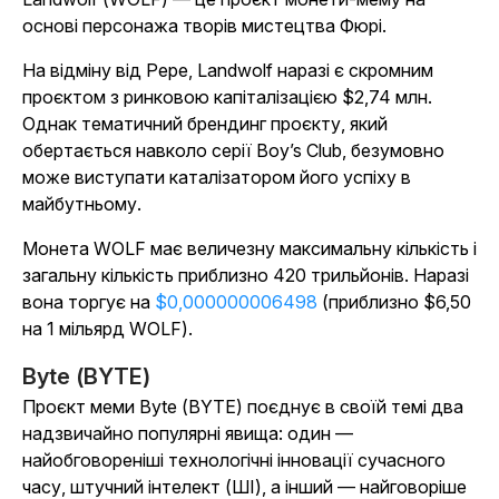
основі персонажа творів мистецтва Фюрі.
На відміну від Pepe, Landwolf наразі є скромним
проєктом з ринковою капіталізацією $2,74 млн.
Однак тематичний брендинг проєкту, який
обертається навколо серії
Boy’s Club
, безумовно
може виступати каталізатором його успіху в
майбутньому.
Монета WOLF має величезну максимальну кількість і
загальну кількість приблизно 420 трильйонів. Наразі
вона торгує на
$0,000000006498
(приблизно $6,50
на 1 мільярд WOLF).
Byte (BYTE)
Проєкт меми Byte (BYTE) поєднує в своїй темі два
надзвичайно популярні явища: один —
найобговореніші технологічні інновації сучасного
часу, штучний інтелект (ШІ), а інший — найговоріше