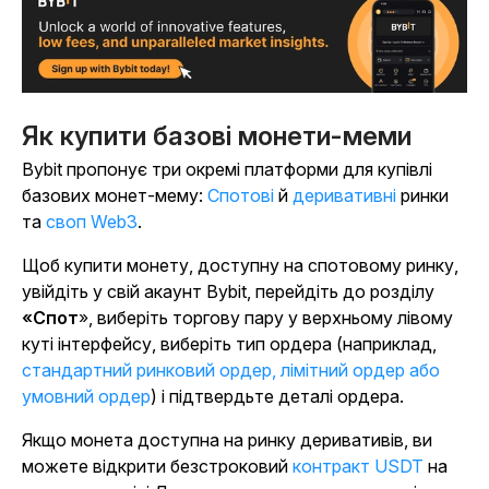
Як купити базові монети-меми
Bybit пропонує три окремі платформи для купівлі
базових монет-мему:
Спотові
й
деривативні
ринки
та
своп Web3
.
Щоб купити монету, доступну на спотовому ринку,
увійдіть у свій акаунт Bybit, перейдіть до
розділу
«Спот
», виберіть торгову пару у верхньому лівому
куті інтерфейсу, виберіть тип ордера (наприклад,
стандартний ринковий ордер, лімітний ордер або
умовний ордер
) і підтвердьте деталі ордера.
Якщо монета доступна на ринку деривативів, ви
можете відкрити безстроковий
контракт USDT
на