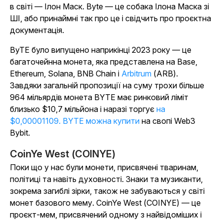
в світі — Ілон Маск. Byte — це собака Ілона Маска зі
ШІ, або принаймні так про це і свідчить про проєктна
документація.
ByTE було випущено наприкінці 2023 року — це
багаточейнна монета, яка представлена на Base,
Ethereum, Solana, BNB Chain і
Arbitrum
(ARB).
Завдяки загальній пропозиції на суму трохи більше
964 мільярдів монета BYTE має ринковий ліміт
близько $10,7 мільйона і наразі торгує
на
$0,00001109.
BYTE можна купити
на свопі Web3
Bybit.
CoinYe West (COINYE)
Поки що у нас були монети, присвячені тваринам,
політиці та навіть духовності. Знаки та музиканти,
зокрема загиблі зірки, також не забуваються у світі
монет базового мему. CoinYe West (COINYE) — це
проєкт-мем, присвячений одному з найвідоміших і