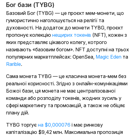
Бог бази (TYBG)
Базовий Бог (TYBG) — це проєкт мем-монети, що
гумористично наголошується на релігії та
духовності. На додаток до монети TYBG, проєкт
пропонує колекцію
нещирих токенів
(NFT), кожен з
яких представляє цікавого колегу, котрого
називають «базовим богом». NFT доступні на трьох
популярних маркетплейсах: OpenSea,
Magic Eden
та
Rarible
.
Сама монета TYBG — це класична монета-мем без
реальної корисності. Згідно з онлайн-комунікаціями
Божої бази, ця монета не має централізованої
команди або розподілу токенів, жодних зусиль у
сфері маркетингу та промоакцій, а також не обіцяє
плану дій.
TYBG торгує
на $0,000076
і має ринкову
капіталізацію $9,42 млн. Максимальна пропозиція