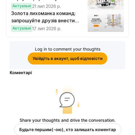
вигравайте Cybertruck
Актуальні
21 лип 2026 р.
Золота лихоманка команд:
запрошуйте друзів внести
депозит на $100 і торгувати на
Актуальні
17 лип 2026 р.
$10, щоб виграти подвійні
винагороди
Log in to comment your thoughts
Увійдіть в акаунт, щоб відповісти
Коментарі
Share your thoughts and drive the conversation.
Будьте першим(-ою), хто залишать коментар