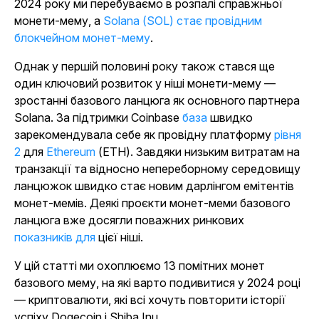
2024 року ми перебуваємо в розпалі справжньої
монети-мему, а
Solana (SOL) стає провідним
блокчейном монет-мему
.
Однак у першій половині року також стався ще
один ключовий розвиток у ніші монети-мему —
зростанні базового ланцюга як основного партнера
Solana
. За підтримки Coinbase
база
швидко
зарекомендувала себе як провідну
платформу
рівня
2
для
Ethereum
(ETH). Завдяки низьким витратам на
транзакції та відносно непереборному середовищу
ланцюжок швидко стає новим дарлінгом емітентів
монет-мемів. Деякі проєкти монет-меми базового
ланцюга вже досягли поважних
ринкових
показників для
цієї ніші.
У цій статті ми охоплюємо 13 помітних монет
базового мему, на які варто подивитися у 2024 році
— криптовалюти, які всі хочуть повторити історії
успіху Dogecoin і Shiba Inu.