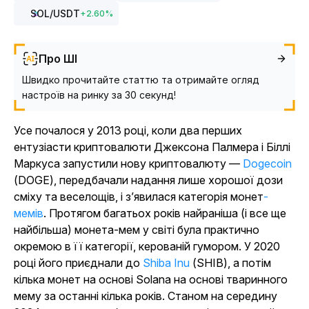
SOL
/USDT
+
2.60
%
Про ШІ
Швидко прочитайте статтю та отримайте огляд
настроїв на ринку за 30 секунд!
Усе почалося у 2013 році, коли два перших
ентузіасти криптовалюти Джексона Палмера і Біллі
Маркуса запустили нову криптовалюту —
Dogecoin
(DOGE), передбачали надання лише хорошої дози
сміху та веселощів, і з’явилася категорія монет
-
мемів
. Протягом багатьох років найраніша (і все ще
найбільша) монета-мем у світі була практично
окремою в її категорії, керованій гумором. У 2020
році його приєднали до
Shiba Inu
(SHIB), а потім
кілька монет на основі Solana на основі тваринного
мему за останні кілька років. Станом на середину