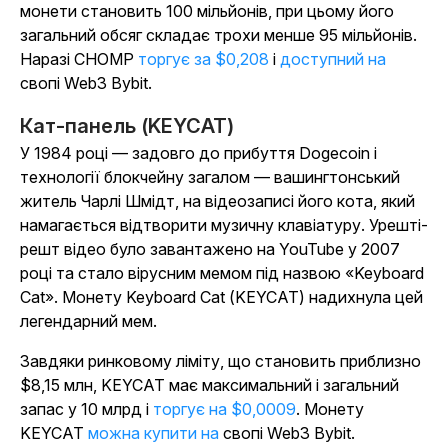
монети становить 100 мільйонів, при цьому його
загальний обсяг складає трохи менше 95 мільйонів.
Наразі CHOMP
торгує за $0,208
і
доступний на
свопі Web3 Bybit.
Кат-панель (KEYCAT)
У 1984 році — задовго до прибуття Dogecoin і
технології блокчейну загалом — вашингтонський
житель Чарлі Шмідт, на відеозаписі його кота, який
намагається відтворити музичну клавіатуру. Урешті-
решт відео було завантажено на YouTube у 2007
році та стало вірусним мемом під назвою «Keyboard
Cat». Монету Keyboard Cat (KEYCAT) надихнула цей
легендарний мем.
Завдяки ринковому ліміту, що становить приблизно
$8,15 млн, KEYCAT має максимальний і загальний
запас у 10 млрд і
торгує на $0,0009
. Монету
KEYCAT
можна купити на
свопі Web3 Bybit.