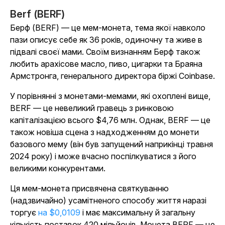
Berf (BERF)
Берф (BERF) — це мем-монета, тема якої навколо
пази описує себе як 36 років, одиночну та живе в
підвалі своєї мами. Своїм визнанням Берф також
любить арахісове масло, пиво, цигарки та Браяна
Армстронга, генерального директора біржі Coinbase.
У порівнянні з монетами-мемами, які охоплені вище,
BERF — це невеликий гравець з ринковою
капіталізацією всього $4,76 млн. Однак, BERF — це
також новіша сцена з надходженням до монети
базового мему (він був запущений наприкінці травня
2024 року) і може вчасно поспілкуватися з його
великими конкурентами.
Ця мем-монета присвячена святкуванню
(надзвичайно) усамітненого способу життя наразі
торгує
на $0,0109
і має максимальну й загальну
кількість поставок 420 мільйонів. Монета BERF —
це