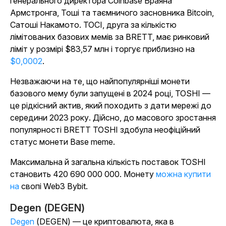
генерального директора Coinbase Браяна
Армстронга, Тоші та таємничого засновника Bitcoin,
Сатоші Накамото. ТОСІ, друга за кількістю
лімітованих базових мемів за BRETT, має ринковий
ліміт у розмірі $83,57 млн і торгує приблизно на
$0,0002
.
Незважаючи на те, що найпопулярніші монети
базового мему були запущені в 2024 році, TOSHI —
це рідкісний актив, який походить з дати мережі до
середини 2023 року. Дійсно, до масового зростання
популярності BRETT TOSHI здобула неофіційний
статус монети Base meme.
Максимальна й загальна кількість поставок TOSHI
становить 420 690 000 000. Монету
можна купити
на
свопі Web3 Bybit.
Degen (DEGEN)
Degen
(DEGEN) — це криптовалюта, яка в