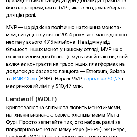
президентської кандидатури Дональда Трампа та
його віце-президента (VP), якого згодом виберуть
для цієї ролі.
MVP — це рідкісна політично натхненна монета-
мем, випущена у квітні 2024 року, яка має відносно
нестачу всього 47,5 мільйона. На відміну від
більшості інших монет у нашому огляді, MVP не є
ексклюзивним для бази. Це мультичейн-актив, який
включає контракти на трьох інших платформах на
додаток до базового ланцюга — Ethereum, Solana
та
BNB Chain
(BNB). Наразі MVP
торгує на $0,23
і
має ринковий ліміт у $10,47 млн.
Landwolf (WOLF)
Криптовалютна спільнота любить монети-меми,
натхненні визнаною серією хлопців-мемів Мета
Фурі. Просто запитайте тих, хто набрав раллі за
популярною монетою мему Pepe (PEPE). Як і Pepe,
Landwolf (WOLF) — це проєкт монети-мему на