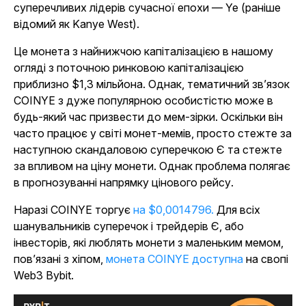
суперечливих лідерів сучасної епохи — Ye (раніше
відомий як Kanye West).
Це монета з найнижчою капіталізацією в нашому
огляді з поточною ринковою капіталізацією
приблизно $1,3 мільйона. Однак, тематичний зв’язок
COINYE з дуже популярною особистістю може в
будь-який час призвести до мем-зірки. Оскільки він
часто працює у світі монет-мемів, просто стежте за
наступною скандаловою суперечкою Є та стежте
за впливом на ціну монети. Однак проблема полягає
в прогнозуванні напрямку цінового рейсу.
Наразі COINYE торгує
на $0,0014796.
Для всіх
шанувальників суперечок і трейдерів Є, або
інвесторів, які люблять монети з маленьким мемом,
пов’язані з хіпом,
монета COINYE доступна
на свопі
Web3 Bybit.