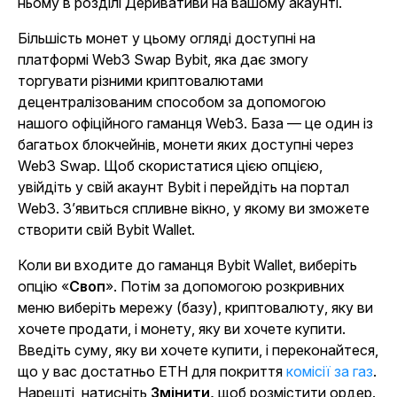
ньому в розділі Деривативи на вашому акаунті.
Більшість монет у цьому огляді доступні на
платформі Web3 Swap Bybit, яка дає змогу
торгувати різними криптовалютами
децентралізованим способом за допомогою
нашого офіційного гаманця Web3. База — це один із
багатьох блокчейнів, монети яких доступні через
Web3 Swap. Щоб скористатися цією опцією,
увійдіть у свій акаунт Bybit і перейдіть на портал
Web3. З’явиться спливне вікно, у якому ви зможете
створити свій Bybit Wallet.
Коли ви входите до гаманця Bybit Wallet, виберіть
опцію «
Своп
». Потім за допомогою розкривних
меню виберіть мережу (базу), криптовалюту, яку ви
хочете продати, і монету, яку ви хочете купити.
Введіть суму, яку ви хочете купити, і переконайтеся,
що у вас достатньо ETH для покриття
комісії за газ
.
Нарешті, натисніть
Змінити,
щоб розмістити ордер.