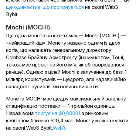
ще один актив, що пропонується
на свопі Web3
Bybit.
Mochi (MOCHI)
Ще одна монета на кат-темах — Mochi (MOCHI) —
«найкращий кіш». Монету названо одним із двох
котів, що належать генеральному директору
Coinbase Брайану Армстронгу (іншим котом, Тоші,
також має проєкт на його ім’я, як обговорювалося
раніше). Однією з цілей Mochi є залучення до бази 1
мільярд користувачів — щедрого, але надзвичайно
складного зусилля, ми повинні визнати.
Монета MOCHI має щедру максимальну й загальну
специфікацію поставки — 1 трильйон одиниць.
Наразі вона
торгує на $0,00001
з ринковим
капіталом близько $10,4 млн. Монету можна купити
на свопі Web3 Bybit.
Web3