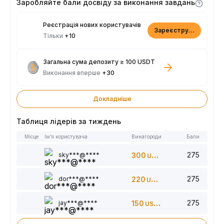
Заробляйте бали досвіду за виконання завдань
Реєстрація нових користувачів
Зареєструватися
Тільки
+10
Загальна сума депозиту ≥ 100 USDT
Виконання вперше
+30
Докладніше
Таблиця лідерів за тиждень
Місце
Ім’я користувача
Винагороди
Бали
275
sky***@****
300
USDT
275
dor***@****
220
USDT
275
jay***@****
150
USDT