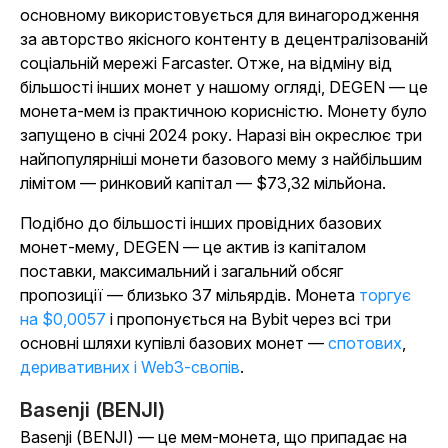
основному використовується для винагородження
за авторство якісного контенту в децентралізованій
соціальній мережі Farcaster. Отже, на відміну від
більшості інших монет у нашому огляді, DEGEN — це
монета-мем із практичною корисністю. Монету було
запущено в січні 2024 року. Наразі він окреслює три
найпопулярніші монети базового мему з найбільшим
лімітом — ринковий капітал — $73,32 мільйона.
Подібно до більшості інших провідних базових
монет-мему, DEGEN — це актив із капіталом
поставки, максимальний і загальний обсяг
пропозиції — близько 37 мільярдів. Монета
торгує
на $0,0057
і пропонується на Bybit через всі три
основні шляхи купівлі базових монет —
спотових
,
деривативних
і Web3-свопів
.
Basenji (BENJI)
Basenji (BENJI) — це мем-монета, що припадає на