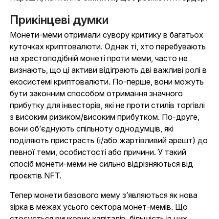
Прикінцеві думки
Монети-меми отримали сувору критику в багатьох
куточках криптовалюти. Однак ті, хто перебувають
на хрестоподібній монеті проти меми, часто не
визнають, що ці активи відіграють дві важливі ролі в
екосистемі криптовалюти. По-перше, вони можуть
бути законним способом отримання значного
прибутку для інвесторів, які не проти стилів торгівлі
з високим ризиком/високим прибутком. По-друге,
вони об’єднують спільноту однодумців, які
поділяють пристрасть (і/або жартівливий арешт) до
певної теми, особистості або причини. У такий
спосіб монети-меми не сильно відрізняються від
проєктів NFT.
Тепер монети базового мему з’являються як нова
зірка в межах усього сектора монет-мемів. Що
стосується ринкових капіталів, більшість із цих