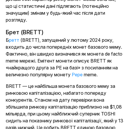
що ці статистичні дані підлягають (потенційно
значущим) змінам у будь-який час після дати
розгляду.
Брет (BRETT)
Бретт
(BRETT),
запущений у лютому 2024 року,
входить до числа попередніх монет базового мему.
Фактично, він швидко визначився як монета
de facto
meme мережі. Емітент монети описує BRETT як
«найкращого друга за PE на базі» з посиланням на
величезно популярну
монету
Pepe
meme.
BRETT — це найбільша монета базового мему за
ринковою капіталізацією, набагато попереду
конкурентів. Станом на дату перевірки вона
збільшила ринкову капіталізацію приблизно на $1,08
мільярда, при цьому найближчий суперник TOSHI
сидить на показнику ринкової капіталізації, який у 13
разів нижчий. Це робить BRETT єдиною базовою