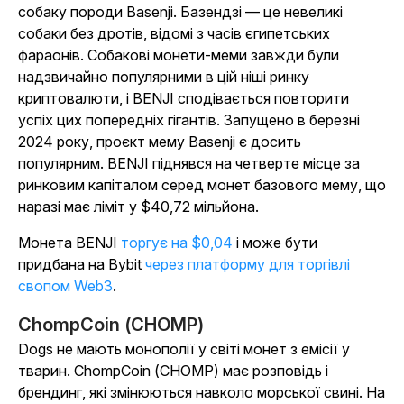
собаку породи Basenji. Базендзі — це невеликі
собаки без дротів, відомі з часів єгипетських
фараонів. Собакові монети-меми завжди були
надзвичайно популярними в цій ніші ринку
криптовалюти, і BENJI сподівається повторити
успіх цих попередніх гігантів. Запущено в березні
2024 року, проєкт мему Basenji є досить
популярним. BENJI піднявся на четверте місце за
ринковим капіталом серед монет базового мему, що
наразі має ліміт у $40,72 мільйона.
Монета BENJI
торгує на $0,04
і може бути
придбана на Bybit
через платформу для торгівлі
свопом Web3
.
ChompCoin (CHOMP)
Dogs не мають монополії у світі монет з емісії у
тварин. ChompCoin (CHOMP) має розповідь і
брендинг, які змінюються навколо морської свині. На