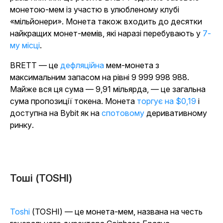
монетою-мем із участю в улюбленому клубі
«мільйонери». Монета також входить до десятки
найкращих монет-мемів, які наразі перебувають у
7-
му місці
.
BRETT — це
дефляційна
мем-монета з
максимальним запасом на рівні 9 999 998 988.
Майже вся ця сума — 9,91 мільярда, — це загальна
сума пропозиції токена. Монета
торгує на $0,19
і
доступна на Bybit як на
спотовому
деривативному
ринку.
Тоші (TOSHI)
Toshi
(TOSHI) — це монета-мем, названа на честь