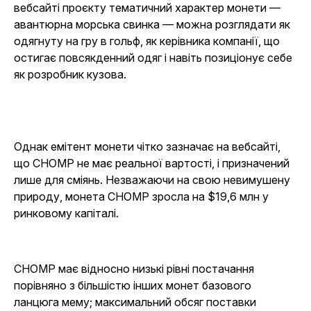
вебсайті проєкту тематичний характер монети —
авантюрна морська свинка — можна розглядати як
одягнуту на гру в гольф, як керівника компанії, що
остигає повсякденний одяг і навіть позиціонує себе
як розробник кузова.
Однак емітент монети чітко зазначає на вебсайті,
що CHOMP не має реальної вартості, і призначений
лише для сміянь. Незважаючи на свою невимушену
природу, монета CHOMP зросла на $19,6 млн у
ринковому капіталі.
CHOMP має відносно низькі рівні постачання
порівняно з більшістю інших монет базового
ланцюга мему; максимальний обсяг поставки