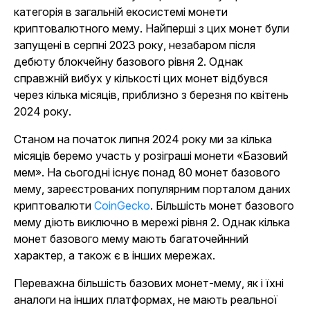
категорія в загальній екосистемі монети
криптовалютного мему. Найперші з цих монет були
запущені в серпні 2023 року, незабаром після
дебюту блокчейну базового рівня 2. Однак
справжній вибух у кількості цих монет відбувся
через кілька місяців, приблизно з березня по квітень
2024 року.
Станом на початок липня 2024 року ми за кілька
місяців беремо участь у розіграші монети «Базовий
мем». На сьогодні існує понад 80 монет базового
мему, зареєстрованих популярним порталом даних
криптовалюти
CoinGecko
. Більшість монет базового
мему діють виключно в мережі рівня 2. Однак кілька
монет базового мему мають багаточейнний
характер, а також є в інших мережах.
Переважна більшість базових монет-мему, як і їхні
аналоги на інших платформах, не мають реальної