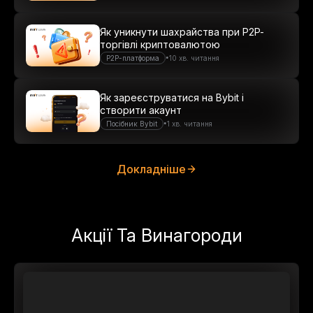
Як уникнути шахрайства при P2P-
торгівлі криптовалютою
•
P2P-платформа
10 хв. читання
Як зареєструватися на Bybit і
створити акаунт
•
Посібник Bybit
1 хв. читання
Докладніше
Акції Та Винагороди