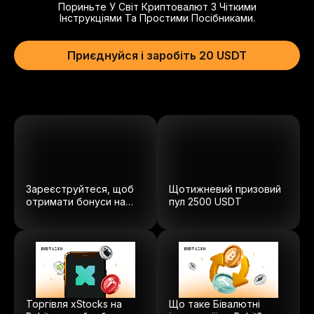
Пориньте У Світ Криптовалют З Чіткими
Інструкціями Та Простими Посібниками.
Приєднуйся і заробіть 20 USDT
Зареєструйтеся, щоб
Щотижневий призовий
отримати бонуси на
пул
2500
USDT
суму $5100.
Торгівля xStocks на
Що таке Бівалютні