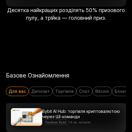
Десятка найкращих розділять 50% призового
пулу, а трійка — головний приз.
Базове Ознайомлення
Для вас
Депозит
Торгівля
Спот
Bitcoin
Блокче
Bybit AI Hub: торгівля криптовалютою
через ШІ-команди
•
Посібник Bybit
6 хв. читання