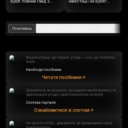
Bybit: повний гайд з
інвестиції на Bybit?
ончейн акцій
(Оновлено 2025)
Початківець
Середній
Додатково
Аналіз
Від реєстрації до першої угоди — усе, що потрібно
знати
Необхідні посібники
Читати посібники
Дізнайтеся, як купувати, продавати криптовалюту та
здійснювати угоди з криптовалютою на Bybit
Спотова торгівля
Ознайомитися зі спотом
Не просто HODL: дізнайтеся, як примножити свою
криптовалюту