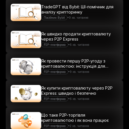
TradeGPT від Bybit: ШІ-помічник для
аналізу крипторинку
•
Посібник Bybit
9 хв. читання
Як швидко продати криптовалюту
через P2P Express
•
P2P-платформа
6 хв. читання
Як провести першу P2P-угоду з
криптовалютою: інструкція для
новачків
•
P2P-платформа
9 хв. читання
Як купити криптовалюту через P2P
Express: швидко і безпечно
•
P2P-платформа
6 хв. читання
Що таке P2P-торгівля
криптовалютою і як вона працює
•
P2P-платформа
2 хв. читання