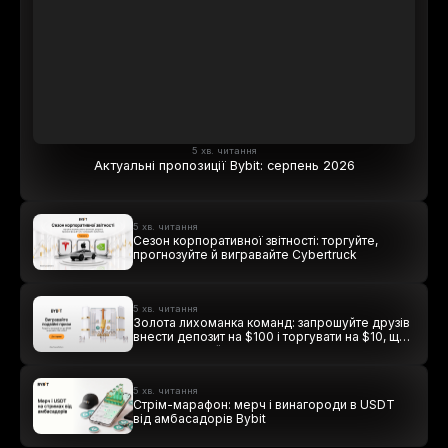
5 хв. читання
Актуальні пропозиції Bybit: серпень 2026
5 хв. читання
Сезон корпоративної звітності: торгуйте,
прогнозуйте й вигравайте Cybertruck
5 хв. читання
Золота лихоманка команд: запрошуйте друзів
внести депозит на $100 і торгувати на $10, щоб
виграти подвійні винагороди
5 хв. читання
Стрім-марафон: мерч і винагороди в USDT
від амбасадорів Bybit