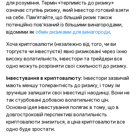
для розуміння. Термін «терпимість до ризику»
означає ступінь ризику, який інвестор готовий взяти
на себе. Пам’ятайте, що більший ризик також
потенційно пов’язаний із більшими винагородами,
відомими як
обмін ризиками для винагороди
.
Хоча криптовалюти (незалежно від того, чи ви
торгуєте чи інвестуєте) явно ризиковані через їхню
високу волатильність, інвестори та трейдери все
одно можуть розрізняти свої схильності до ризику.
Інвестування в криптовалюту
: Інвестори зазвичай
мають меншу толерантність до ризику, і тому їм
зручніше залишати свої інвестиції наодинці. Вони не
так стурбовані добовою волатильністю цін.
Основна ідея інвестування полягає в тому, що в
довгостроковій перспективі волатильність
криптовалюти знизиться, а ціна криптовалюти все
одно буде зростати.