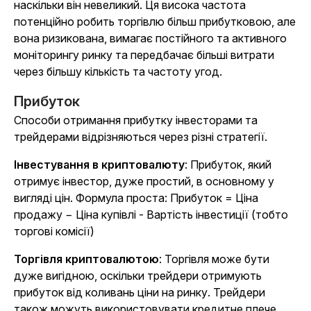
наскільки він невеликий. Ця висока частота
потенційно робить торгівлю більш прибутковою, але
вона ризикована, вимагає постійного та активного
моніторингу ринку та передбачає більші витрати
через більшу кількість та частоту угод.
Прибуток
Способи отримання прибутку інвесторами та
трейдерами відрізняються через різні стратегії.
Інвестування в криптовалюту
: Прибуток, який
отримує інвестор, дуже простий, в основному у
вигляді цін. Формула проста: Прибуток = Ціна
продажу − Ціна купівлі - Вартість інвестиції (тобто
торгові комісії)
Торгівля криптовалютою
: Торгівля може бути
дуже вигідною, оскільки трейдери отримують
прибуток від коливань ціни на ринку. Трейдери
також можуть використовувати кредитне плече,