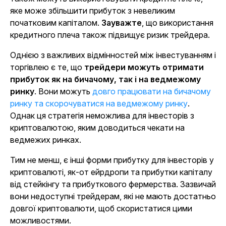
яке може збільшити прибуток з невеликим
початковим капіталом.
Зауважте
, що використання
кредитного плеча також підвищує ризик трейдера.
Однією з важливих відмінностей між інвестуванням і
торгівлею є те, що
трейдери можуть отримати
прибуток як на бичачому, так і на ведмежому
ринку
. Вони можуть
довго працювати на бичачому
ринку та скорочуватися на ведмежому ринку
.
Однак ця стратегія неможлива для інвесторів з
криптовалютою, яким доводиться чекати на
ведмежих ринках.
Тим не менш, є інші форми прибутку для інвесторів у
криптовалюті, як-от ейрдропи та прибутки капіталу
від стейкінгу та прибуткового фермерства. Зазвичай
вони недоступні трейдерам, які не мають достатньо
довгої криптовалюти, щоб скористатися цими
можливостями.