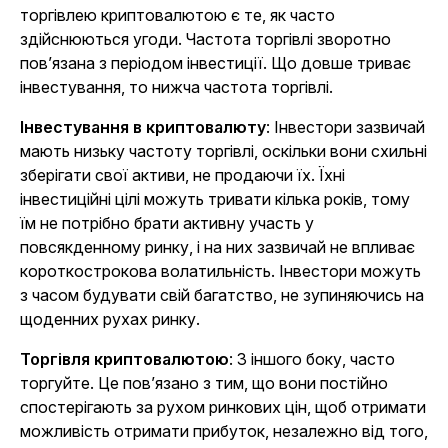
торгівлею криптовалютою є те, як часто
здійснюються угоди. Частота торгівлі зворотно
пов’язана з періодом інвестиції. Що довше триває
інвестування, то нижча частота торгівлі.
Інвестування в криптовалюту
: Інвестори зазвичай
мають низьку частоту торгівлі, оскільки вони схильні
зберігати свої активи, не продаючи їх. Їхні
інвестиційні цілі можуть тривати кілька років, тому
їм не потрібно брати активну участь у
повсякденному ринку, і на них зазвичай не впливає
короткострокова волатильність. Інвестори можуть
з часом будувати свій багатство, не зупиняючись на
щоденних рухах ринку.
Торгівля криптовалютою
: З іншого боку, часто
торгуйте. Це пов’язано з тим, що вони постійно
спостерігають за рухом ринкових цін, щоб отримати
можливість отримати прибуток, незалежно від того,