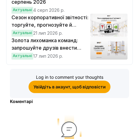
серпень 2026
Актуальні
4 серп 2026 р.
Сезон корпоративної звітності:
торгуйте, прогнозуйте й
вигравайте Cybertruck
Актуальні
21 лип 2026 р.
Золота лихоманка команд:
запрошуйте друзів внести
депозит на $100 і торгувати на
Актуальні
17 лип 2026 р.
$10, щоб виграти подвійні
винагороди
Log in to comment your thoughts
Увійдіть в акаунт, щоб відповісти
Коментарі