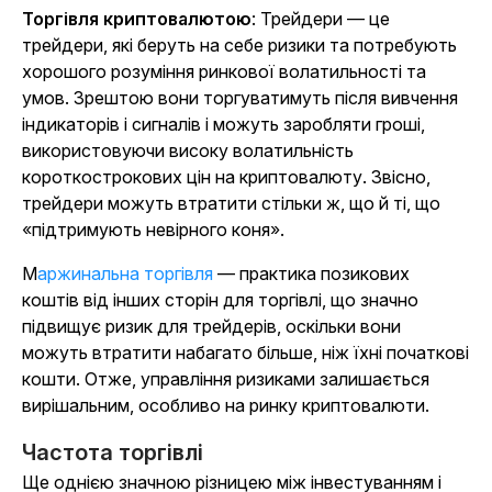
Торгівля криптовалютою
: Трейдери — це
трейдери, які беруть на себе ризики та потребують
хорошого розуміння ринкової волатильності та
умов. Зрештою вони торгуватимуть після вивчення
індикаторів і сигналів і можуть заробляти гроші,
використовуючи високу волатильність
короткострокових цін на криптовалюту. Звісно,
трейдери можуть втратити стільки ж, що й ті, що
«підтримують невірного коня».
Маржинальна торгівля
— практика позикових
коштів від інших сторін для торгівлі, що значно
підвищує ризик для трейдерів, оскільки вони
можуть втратити набагато більше, ніж їхні початкові
кошти. Отже, управління ризиками залишається
вирішальним, особливо на ринку криптовалюти.
Частота торгівлі
Ще однією значною різницею між інвестуванням і