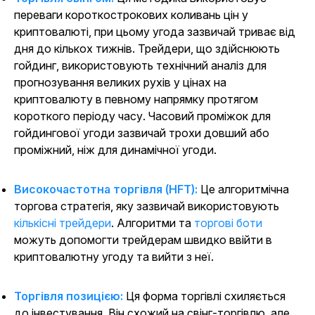
переваги короткострокових коливань цін у
криптовалюті, при цьому угода зазвичай триває від
дня до кількох тижнів. Трейдери, що здійснюють
гойдинг, використовують технічний аналіз для
прогнозування великих рухів у цінах на
криптовалюту в певному напрямку протягом
короткого періоду часу. Часовий проміжок для
гойдингової угоди зазвичай трохи довший або
проміжний, ніж для динамічної угоди.
Високочастотна торгівля (HFT):
Це алгоритмічна
торгова стратегія, яку зазвичай використовують
кількісні трейдери
. Алгоритми та
торгові боти
можуть допомогти трейдерам швидко ввійти в
криптовалютну угоду та вийти з неї.
Торгівля позицією:
Ця форма торгівлі схиляється
до інвестування. Він схожий на свінг-торгівлю, але