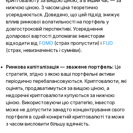
криптовалюту за вищою ціною, а в інший час — за
нижчою ціною. З часом ціна теоретично
усереднюється. Доведено, що цей підхід знижує
вплив ринкової волатильності на портфель у
довгостроковій перспективі. Усереднення
доларової вартості допомагає інвесторам
відходити від
FOMO
(страх пропустити) і
FUD
(страх, невизначеність і сумніви).
Ринкова капіталізація — зважене портфель:
Це
стратегія, згідно з якою ваші портфельні активи
періодично перебалансовуються. Криптовалюти, які
оцінять, продаватимуться за вищою ціною, а
недоречні криптовалюти купуються за нижчою
ціною. Використовуючи цю стратегію, інвестор
може не допустити занадто концентрування свого
портфеля в одній конкретній криптовалюті та може
з часом висловити більшу вдячність.