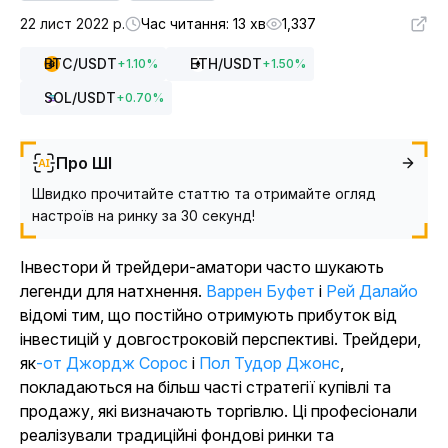
22 лист 2022 р.
Час читання: 13 хв
1,337
BTC
/USDT
ETH
/USDT
+
1.10
%
+
1.50
%
SOL
/USDT
+
0.70
%
Про ШІ
Швидко прочитайте статтю та отримайте огляд
настроїв на ринку за 30 секунд!
Інвестори й трейдери-аматори часто шукають
легенди для натхнення.
Варрен Буфет
і
Рей Далайо
відомі тим, що постійно отримують прибуток від
інвестицій у довгостроковій перспективі. Трейдери,
як
-от Джордж Сорос
і
Пол Тудор Джонс
,
покладаються на більш часті стратегії купівлі та
продажу, які визначають торгівлю. Ці професіонали
реалізували традиційні фондові ринки та