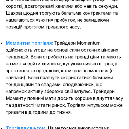
короткі, довготривалі хвилини або навіть секунди.
Шахраї щодня торгують багатьма контрактами та
намагаються «зняти» прибуток, не залишаючи
позицій протягом тривалого часу.
Моментна торгівля:
Трейдери Momentum
здійснюють угоди на основі сили останніх цінових
тенденцій. Вони стрибають на тренді ціни та мають
на меті «підійти хвилею», купуючи низько в тренді
зростання та продаючи, коли ціна зламається (і
навпаки). Вони прагнуть скористатися більшими
тенденціями та спадами, сподіваючись, що
напрямок активу збереже свій імпульс. Трейдери
Моменту повинні мати досить хороше відчуття часу
та здатності читати ринок. Торгівля імпульсом може
тривати від години до тижня.
Торгівля свінгом:
Ця методика використовує