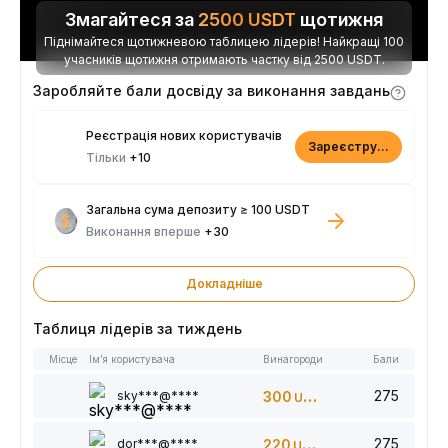
Змагайтеся за
2500
USDT
щотижня
Піднімайтеся щотижневою таблицею лідерів! Найкращі 100
учасників щотижня отримають частку від 2500 USDT.
Заробляйте бали досвіду за виконання завдань
Реєстрація нових користувачів
Зареєструватися
Тільки
+10
Загальна сума депозиту ≥ 100 USDT
Виконання вперше
+30
Докладніше
Таблиця лідерів за тиждень
Місце
Ім’я користувача
Винагороди
Бали
275
sky***@****
300
USDT
275
dor***@****
220
USDT