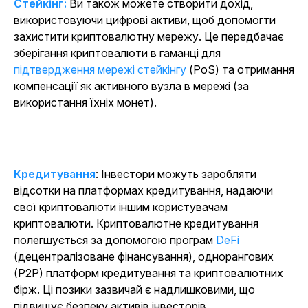
Стейкінг:
Ви також можете створити дохід,
використовуючи цифрові активи, щоб допомогти
захистити криптовалютну мережу. Це передбачає
зберігання криптовалюти в гаманці для
підтвердження мережі стейкінгу
(PoS) та отримання
компенсації як активного вузла в мережі (за
використання їхніх монет).
Кредитування
: Інвестори можуть заробляти
відсотки на платформах кредитування, надаючи
свої криптовалюти іншим користувачам
криптовалюти. Криптовалютне кредитування
полегшується за допомогою програм
DeFi
(децентралізоване фінансування), однорангових
(P2P) платформ кредитування та криптовалютних
бірж. Ці позики зазвичай є надлишковими, що
підвищує безпеку активів інвесторів.