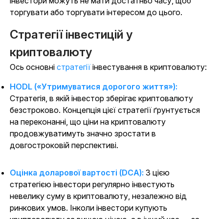
інвестори можуть не мати достатньо часу, щоб
торгувати або торгувати інтересом до цього.
Стратегії інвестицій у
криптовалюту
Ось основні
стратегії
інвестування в криптовалюту:
HODL («Утримуватися дорогого життя»):
Стратегія, в якій інвестор зберігає криптовалюту
безстроково. Концепція цієї стратегії ґрунтується
на переконанні, що ціни на криптовалюту
продовжуватимуть значно зростати в
довгостроковій перспективі.
Оцінка доларової вартості (DCA):
З цією
стратегією інвестори регулярно інвестують
невелику суму в криптовалюту, незалежно від
ринкових умов. Інколи інвестори купують