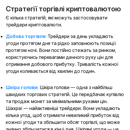
Стратегії торгівлі криптовалютою
Є кілька стратегій, які можуть застосовувати
трейдери криптовалюти.
Добова торгівля:
Трейдери за день укладають
угоди протягом дня та рідко заповнюють позиції
протягом ночі. Вони постійно стежать за ринком,
користуючись перевагами денного руху цін для
отримання добового прибутку. Тривалість кожної
угоди коливається від хвилин до годин.
Шкіра голови:
Шкіра голови — одна з найбільш
швидких торгових стратегій. Це передбачає купівлю
та продаж монет за мінімальними рухами цін.
Шахраї — найактивніші трейдери. Вони укладають
кілька угод, щоб отримати невеликий прибуток від
кожної угоди та збільшити обсяг торгівлі, що може
значно збільшитися в кінці дня. Шкіряні угоди — це