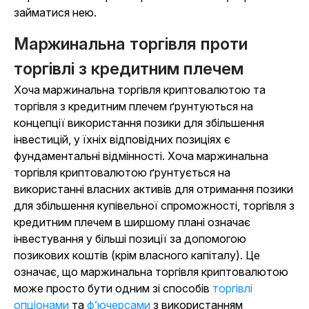
займатися нею.
Маржинальна торгівля проти
торгівлі з кредитним плечем
Хоча маржинальна торгівля криптовалютою та
торгівля з кредитним плечем ґрунтуються на
концепції використання позики для збільшення
інвестицій, у їхніх відповідних позиціях є
фундаментальні відмінності. Хоча маржинальна
торгівля криптовалютою ґрунтується на
використанні власних активів для отримання позики
для збільшення купівельної спроможності, торгівля з
кредитним плечем в ширшому плані означає
інвестування у більші позиції за допомогою
позикових коштів (крім власного капіталу). Це
означає, що маржинальна торгівля криптовалютою
може просто бути одним зі способів
торгівлі
опціонами
та
ф’ючерсами
з використанням