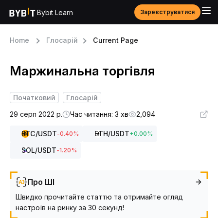
Bybit Learn
Зареєструватися
Home
Глосарій
Current Page
Маржинальна торгівля
Початковий
Глосарій
29 серп 2022 р.
Час читання: 3 хв
2,094
BTC
/USDT
ETH
/USDT
-0.40
%
+
0.00
%
SOL
/USDT
-1.20
%
Про ШІ
Швидко прочитайте статтю та отримайте огляд
настроїв на ринку за 30 секунд!