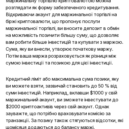
Маржинальну торгівлю криптовалютою можна
розглядати як форму забезпеченого кредитування.
Відкриваючи акаунт для маржинальної торгівлі на
біржі криптовалюти, що пропонує послуги
маржинальної торгівлі, ви вносите депозит в обмін
на можливість позичити більшу суму, що дозволяє
вам робити більше інвестицій та купувати з маржою.
Сума, яку ви внесли, утворює початкову маржу.
Потім ваша маржа розраховується як різниця між
сумою інвестиції та позикою для цієї інвестиції.
Кредитний ліміт або максимальна сума позики, яку
ви можете взяти, зазвичай становить до 50 % від
суми інвестицій. Наприклад, вклавши $1000 у свій
маржинальний акаунт, ви зможете інвестувати до
$2000 криптоактивів через свій акаунт. Однак
зауважте, що потрібно враховувати комісію за
транзакції. За позику також стягуються відсотки, які
щомісяця додаються до балансу маржі.