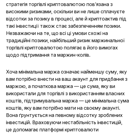
стратегія торгівлі криптовалютою пов’язана з
високими ризиками, оскільки ви не лише сплачуєте
відсотки за позику в процесі, але й криптоактив під
такі інвестиції також стає забезпеченням позики.
Незважаючи на те, що всі ці умови схожі на
традиційні позики, найбільший ризик маржинальної
торгівлі криптовалютою полягає в його вимогах
щодо підтримання та маржин-колів.
Хоча мінімальна маржа означає найменшу суму, яку
вам потрібно внести на ваш акаунт для придбання з
маржою, а початкова маржа — це сума, яку ви
використали для торгівлі з використанням власних
коштів, підтримувальна маржа — це мінімальна сума
коштів, яку вам потрібно мати на своєму акаунті.
Вона ґрунтується на певному відсотку зроблених
інвестицій. Враховуючи нестабільність інвестицій,
це допомагає платформі криптовалюти