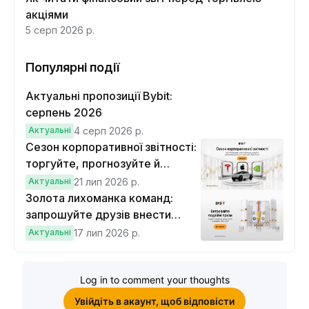
акціями
5 серп 2026 р.
Популярні події
Актуальні пропозиції Bybit:
серпень 2026
Актуальні
4 серп 2026 р.
Сезон корпоративної звітності:
торгуйте, прогнозуйте й
вигравайте Cybertruck
Актуальні
21 лип 2026 р.
Золота лихоманка команд:
запрошуйте друзів внести
депозит на $100 і торгувати на
Актуальні
17 лип 2026 р.
$10, щоб виграти подвійні
винагороди
Log in to comment your thoughts
Увійдіть в акаунт, щоб відповісти