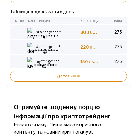
Таблиця лідерів за тиждень
Місце
Ім’я користувача
Винагороди
Бали
275
sky***@****
300
USDT
275
dor***@****
220
USDT
275
jay***@****
150
USDT
Детальніше
Отримуйте щоденну порцію
інформації про криптотрейдинг
Ніякого спаму. Лише маса корисного
контенту та новини криптогалузі.